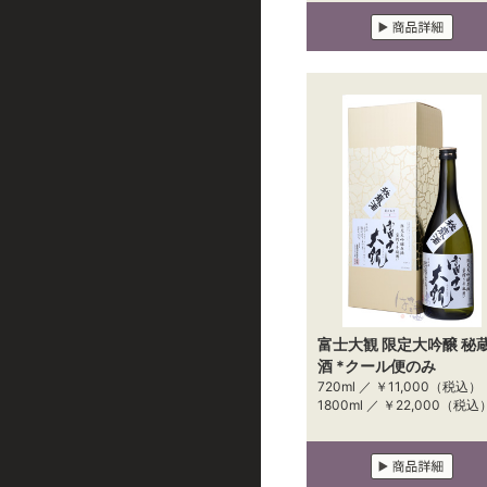
富士大観 限定大吟醸 秘
酒 *クール便のみ
720ml ／
￥11,000
（税込）
1800ml ／
￥22,000
（税込