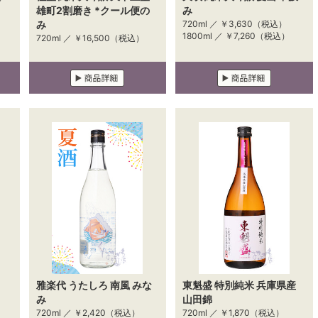
雄町2割磨き *クール便の
み
み
720ml ／
￥3,630
（税込）
1800ml ／
￥7,260
（税込）
720ml ／
￥16,500
（税込）
雅楽代 うたしろ 南風 みな
東魁盛 特別純米 兵庫県産
み
山田錦
720ml ／
￥2,420
（税込）
720ml ／
￥1,870
（税込）