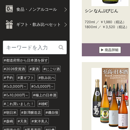
食品・ノンアルコール
シン なんぶびじん
720ml ／
￥1,980
（税込）
ギフト・飲み比べセット
1800ml ／
￥3,520
（税込）
#都道府県から日本酒を探す
#2026受賞酒
#夏酒
#にごり酒
#予約
#夏ギフト
#飲み比べ
#🍶3,000円～
#🍶5,000円～
#🍶10,000円～
#極上の日本酒
#これ買いました！
#雄町
#朝日米
#新澤醸造店
#磯自慢
#森嶋
#天美
#東洋美人
#雨後の月
#鳳凰美田
#仙禽