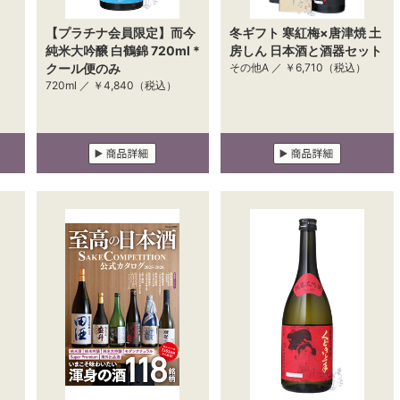
【プラチナ会員限定】而今
冬ギフト 寒紅梅×唐津焼 土
純米大吟醸 白鶴錦 720ml *
房しん 日本酒と酒器セット
クール便のみ
その他A ／
￥6,710
（税込）
720ml ／
￥4,840
（税込）