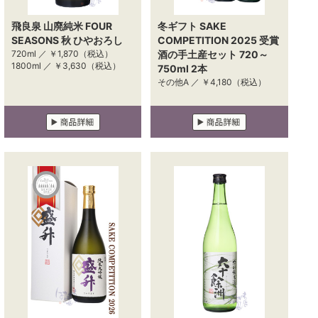
飛良泉 山廃純米 FOUR
冬ギフト SAKE
SEASONS 秋 ひやおろし
COMPETITION 2025 受賞
720ml ／
￥1,870
（税込）
酒の手土産セット 720～
1800ml ／
￥3,630
（税込）
750ml 2本
その他A ／
￥4,180
（税込）