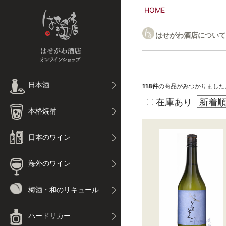
HOME
はせがわ酒店について
日本酒
118
件
の商品がみつかりました
在庫あり
本格焼酎
日本のワイン
海外のワイン
梅酒・和のリキュール
ハードリカー