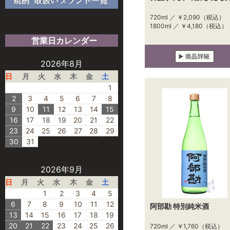
720ml ／
￥2,090
（税込）
1800ml ／
￥4,180
（税込）
営業日カレンダー
2026年8月
日
月
火
水
木
金
土
1
2
3
4
5
6
7
8
9
10
11
12
13
14
15
16
17
18
19
20
21
22
23
24
25
26
27
28
29
30
31
2026年9月
日
月
火
水
木
金
土
1
2
3
4
5
6
7
8
9
10
11
12
阿部勘 特別純米酒
13
14
15
16
17
18
19
20
21
22
23
24
25
26
720ml ／
￥1,760
（税込）