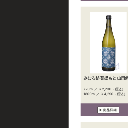
みむろ杉 菩提もと 山田
720ml ／
￥2,200
（税込）
1800ml ／
￥4,290
（税込）