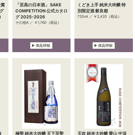
受賞
「至高の日本酒」 SAKE
くどき上手 純米大吟醸 特
グ
COMPETITION 公式カタロ
別限定酒 穀良都
ロ
グ 2025-2026
720ml ／
￥2,420
（税込）
その他A ／
￥1,760
（税込）
錦
極聖 純米大吟醸 天下至聖
天吹 純米大吟醸 愛山 中汲