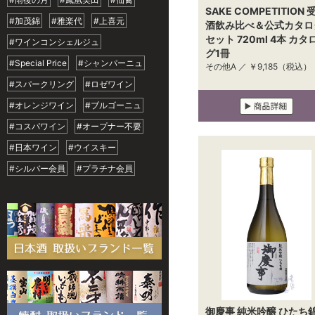
SAKE COMPETITION 
#加茂錦
#雅楽代
#上喜元
酒飲み比べ＆公式カタロ
セット 720ml 4本 カタ
#ワインコンシェルジュ
グ1冊
#Special Price
#シャンパーニュ
その他A ／
￥9,185
（税込）
#スパークリング
#ロゼワイン
#オレンジワイン
#ブルゴーニュ
#コスパワイン
#オープナー不要
#日本ワイン
#ウイスキー
#シルバー会員
#プラチナ会員
御慶事 純米吟醸 ひたち