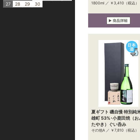
1800ml ／
￥3,410
（税込）
27
28
29
30
夏ギフト 磯自慢 特別純
雄町 53%･小鹿田焼（お
たやき）ぐい呑み
その他A ／
￥7,810
（税込）