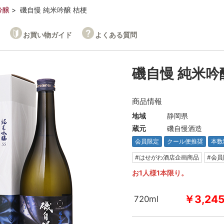
吟醸
磯自慢 純米吟醸 桔梗
お買い物ガイド
よくある質問
磯自慢 純米吟
商品情報
地域
静岡県
蔵元
磯自慢酒造
会員限定
クール便推奨
本数
#はせがわ酒店企画商品
#会員
お1人様1本限り。
￥3,24
720ml