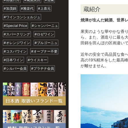
蔵紹介
#加茂錦
#雅楽代
#上喜元
#ワインコンシェルジュ
焼津が生んだ銘酒、世界
#Special Price
#シャンパーニュ
果実のような華やかな香り
#スパークリング
#ロゼワイン
ら、また、酒造りに最も
田錦を田んぼの区画違いで
#オレンジワイン
#ブルゴーニュ
#コスパワイン
#オープナー不要
近年の安全で高品質な食へ
高の19%精米をした最高
#日本ワイン
#ウイスキー
が離せません。
#シルバー会員
#プラチナ会員