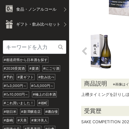
食品・ノンアルコール
ギフト・飲み比べセット
#都道府県から日本酒を探す
#2026受賞酒
#夏酒
#にごり酒
#予約
#夏ギフト
#飲み比べ
商品説明
※画像は
#🍶3,000円～
#🍶5,000円～
上槽タイミングを計りしぼ
#🍶10,000円～
#極上の日本酒
#これ買いました！
#雄町
受賞歴
#朝日米
#新澤醸造店
#磯自慢
#森嶋
#天美
#東洋美人
SAKE COMPETITION
#雨後の月
#鳳凰美田
#仙禽