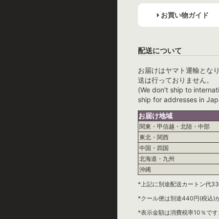
お買い物ガイド
配送について
お届けはヤマト運輸とな
送は行っておりません。
(We don't ship to internat
ship for addresses in Jap
お届け地域
関東・甲信越・北陸・中部
東北・関西
中国・四国
北海道・九州
沖縄
*上記に別途配送カートン代33
*クール便は別途440円(税込
*表示金額は消費税率10％です