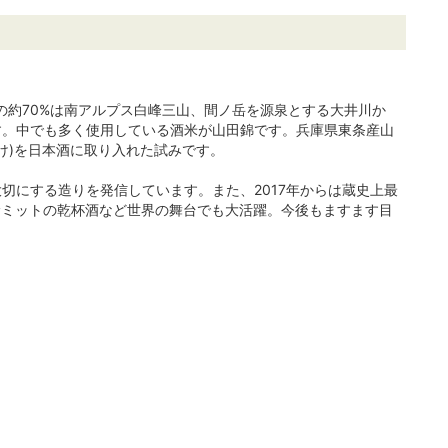
の約70%は南アルプス白峰三山、間ノ岳を源泉とする大井川か
す。中でも多く使用している酒米が山田錦です。兵庫県東条産山
け)を日本酒に取り入れた試みです。
切にする造りを発信しています。また、2017年からは蔵史上最
サミットの乾杯酒など世界の舞台でも大活躍。今後もますます目