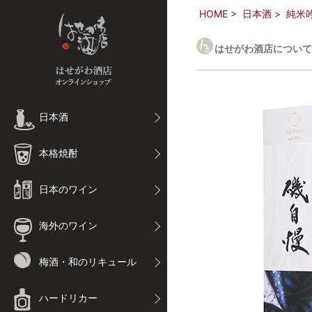
HOME
日本酒
純米
はせがわ酒店について
日本酒
本格焼酎
日本のワイン
海外のワイン
梅酒・和のリキュール
ハードリカー