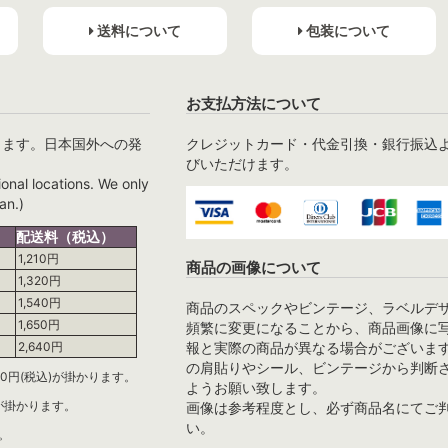
送料について
包装について
お支払方法について
ります。日本国外への発
クレジットカード・代金引換・銀行振込
びいただけます。
ional locations. We only
an.)
配送料（税込）
1,210円
商品の画像について
1,320円
1,540円
商品のスペックやビンテージ、ラベルデ
1,650円
頻繁に変更になることから、商品画像に
報と実際の商品が異なる場合がございま
2,640円
の肩貼りやシール、ビンテージから判断
0円(税込)が掛かります。
ようお願い致します。
)が掛かります。
画像は参考程度とし、必ず商品名にてご
い。
。