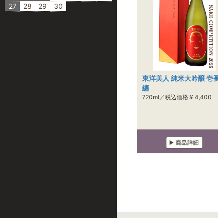
27
28
29
30
東洋美人 純米大吟醸 壱
纏
720ml／税込価格:¥ 4,400