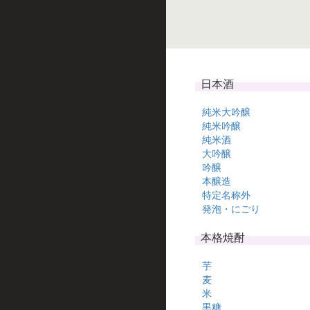
日本酒
純米大吟醸
純米吟醸
純米酒
大吟醸
吟醸
本醸造
特定名称外
発泡・にごり
本格焼酎
芋
麦
米
黒糖