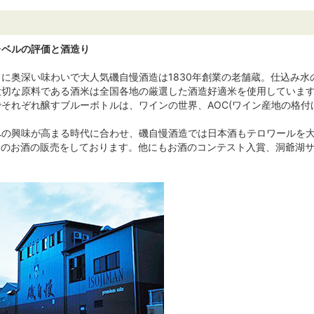
レベルの評価と酒造り
に奥深い味わいで大人気磯自慢酒造は1830年創業の老舗蔵。仕込み水
大切な原料である酒米は全国各地の厳選した酒造好適米を使用していま
それぞれ醸すブルーボトルは、ワインの世界、AOC(ワイン産地の格付
の興味が高まる時代に合わせ、磯自慢酒造では日本酒もテロワールを大
峰のお酒の販売をしております。他にもお酒のコンテスト入賞、洞爺湖