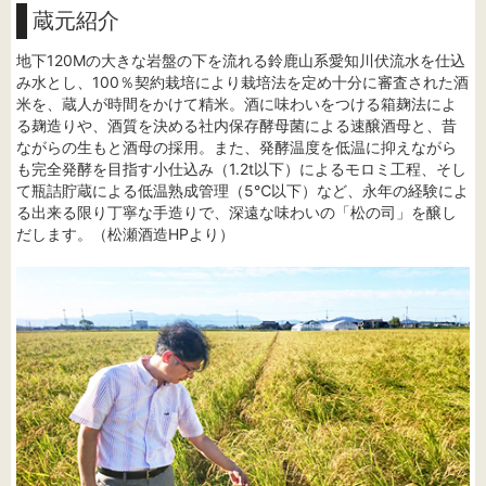
蔵元紹介
地下120Mの大きな岩盤の下を流れる鈴鹿山系愛知川伏流水を仕込
み水とし、100％契約栽培により栽培法を定め十分に審査された酒
米を、蔵人が時間をかけて精米。酒に味わいをつける箱麹法によ
る麹造りや、酒質を決める社内保存酵母菌による速醸酒母と、昔
ながらの生もと酒母の採用。また、発酵温度を低温に抑えながら
も完全発酵を目指す小仕込み（1.2t以下）によるモロミ工程、そし
て瓶詰貯蔵による低温熟成管理（5℃以下）など、永年の経験によ
る出来る限り丁寧な手造りで、深遠な味わいの「松の司」を醸し
だします。（松瀬酒造HPより）