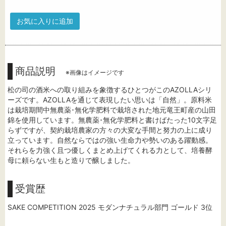
お気に入りに追加
商品説明
※画像はイメージです
松の司の酒米への取り組みを象徴するひとつがこのAZOLLAシリ
ーズです。AZOLLAを通じて表現したい思いは「自然」。原料米
は栽培期間中無農薬･無化学肥料で栽培された地元竜王町産の山田
錦を使用しています。無農薬･無化学肥料と書けばたった10文字足
らずですが、契約栽培農家の方々の大変な手間と努力の上に成り
立っています。自然ならではの強い生命力や勢いのある躍動感。
それらを力強く且つ優しくまとめ上げてくれる力として、培養酵
母に頼らない生もと造りで醸しました。
受賞歴
SAKE COMPETITION 2025 モダンナチュラル部門 ゴールド 3位