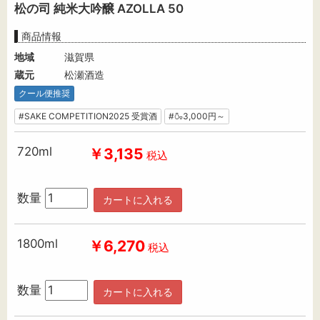
松の司 純米大吟醸 AZOLLA 50
商品情報
地域
滋賀県
蔵元
松瀬酒造
クール便推奨
#SAKE COMPETITION2025 受賞酒
#🍶3,000円～
720ml
￥3,135
税込
数量
カートに入れる
1800ml
￥6,270
税込
数量
カートに入れる