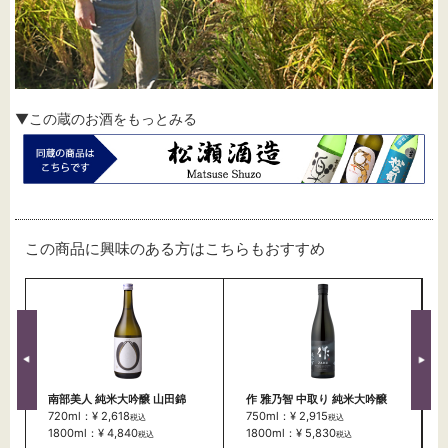
▼この蔵のお酒をもっとみる
この商品に興味のある方はこちらもおすすめ
南部美人 純米大吟醸 山田錦
作 雅乃智 中取り 純米大吟醸
720ml：¥ 2,618
750ml：¥ 2,915
税込
税込
1800ml：¥ 4,840
1800ml：¥ 5,830
税込
税込