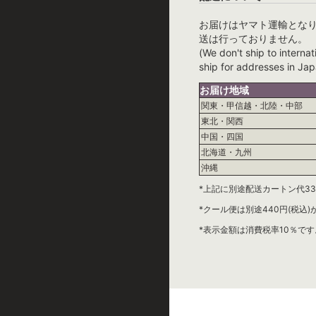
お届けはヤマト運輸とな
送は行っておりません。
(We don't ship to internat
ship for addresses in Jap
お届け地域
関東・甲信越・北陸・中部
東北・関西
中国・四国
北海道・九州
沖縄
*上記に別途配送カートン代33
*クール便は別途440円(税込
*表示金額は消費税率10％です