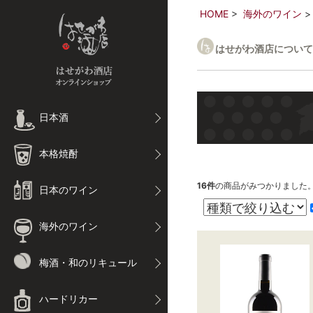
HOME
海外のワイン
はせがわ酒店について
日本酒
本格焼酎
16
件
の商品がみつかりました
日本のワイン
海外のワイン
梅酒・和のリキュール
ハードリカー