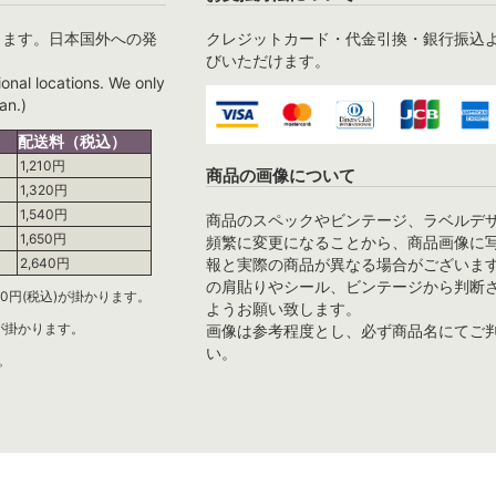
ります。日本国外への発
クレジットカード・代金引換・銀行振込
びいただけます。
ional locations. We only
an.)
配送料（税込）
1,210円
商品の画像について
1,320円
1,540円
商品のスペックやビンテージ、ラベルデ
1,650円
頻繁に変更になることから、商品画像に
報と実際の商品が異なる場合がございま
2,640円
の肩貼りやシール、ビンテージから判断
0円(税込)が掛かります。
ようお願い致します。
)が掛かります。
画像は参考程度とし、必ず商品名にてご
い。
。