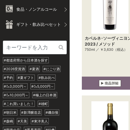
食品・ノンアルコール
ギフト・飲み比べセット
カベルネ･ソーヴィニヨ
2023 / メソッド
750ml ／
￥3,630
（税込）
#都道府県から日本酒を探す
#2026受賞酒
#夏酒
#にごり酒
#予約
#夏ギフト
#飲み比べ
#🍶3,000円～
#🍶5,000円～
#🍶10,000円～
#極上の日本酒
#これ買いました！
#雄町
#朝日米
#新澤醸造店
#磯自慢
#森嶋
#天美
#東洋美人
#雨後の月
#鳳凰美田
#仙禽