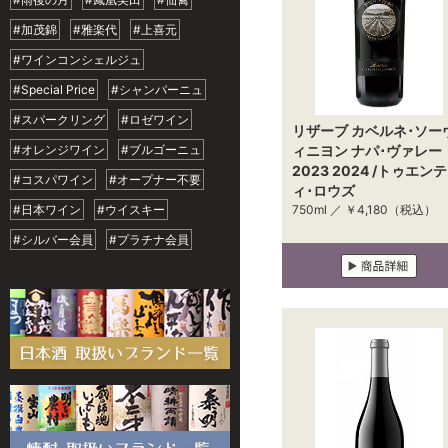
#加茂錦
#雅楽代
#上喜元
#ワインコンシェルジュ
#Special Price
#シャンパーニュ
#スパークリング
#ロゼワイン
リザーブ カベルネ･ソー
#オレンジワイン
#ブルゴーニュ
ィニヨン ナパ･ヴァレー
2023 2024 /トゥエンテ
#コスパワイン
#オープナー不要
ィ･ロウズ
#日本ワイン
#ウイスキー
750ml ／
￥4,180
（税込）
#シルバー会員
#プラチナ会員