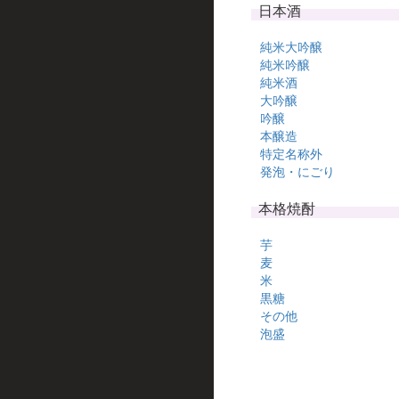
日本酒
純米大吟醸
純米吟醸
純米酒
大吟醸
吟醸
本醸造
特定名称外
発泡・にごり
本格焼酎
芋
麦
米
黒糖
その他
泡盛