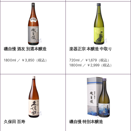
磯自慢 酒友 別選本醸造
楽器正宗 本醸造 中取り
1800ml ／
￥3,850
（税込）
720ml ／
￥1,679
（税込）
1800ml ／
￥2,999
（税込）
久保田 百寿
磯自慢 特別本醸造