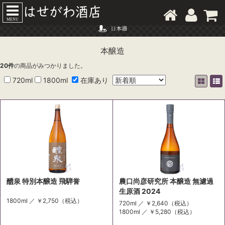
MENU
本醸造
20
件
の商品がみつかりました。
720ml
1800ml
在庫あり
醴泉 特別本醸造 飛騨誉
農口尚彦研究所 本醸造 無濾過
生原酒 2024
1800ml ／
￥2,750
（税込）
720ml ／
￥2,640
（税込）
1800ml ／
￥5,280
（税込）