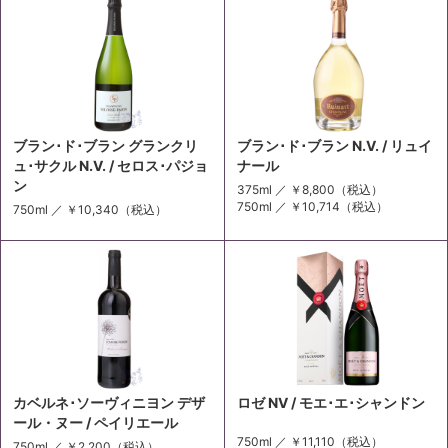
ブラン･ド･ブラン グランクリ
ブラン･ド･ブラン N.V. / リュイ
ュ･サクル N.V. / セロス･パジョ
ナール
ン
375ml ／
￥8,800
（税込）
750ml ／
￥10,714
（税込）
750ml ／
￥10,340
（税込）
カベルネ･ソーヴィニヨン デザ
ロゼ NV / モエ･エ･シャンドン
ール・ヌー / ペイリエール
750ml ／
￥11,110
（税込）
750ml ／
￥2,200
（税込）