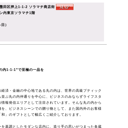
都墨田区押上1-1-2 ソラマチ商店街
内東京ソラマチ1階
月-日）
の内1-1-1”で至極の一品を
の経済・金融の中心地である丸の内は、世界の高級ブティック
ち並ぶ丸の内仲通りを中心に、ビジネスのみならずライフスタ
の情報発信エリアとして注目されています。そんな丸の内から
酒を、ビジネスシーンでの贈り物として、また国内外のお客様
「和」のギフトとして幅広くご紹介しております。
ーを基調としたモダンな店内に、造り手の思いがつまった各蔵