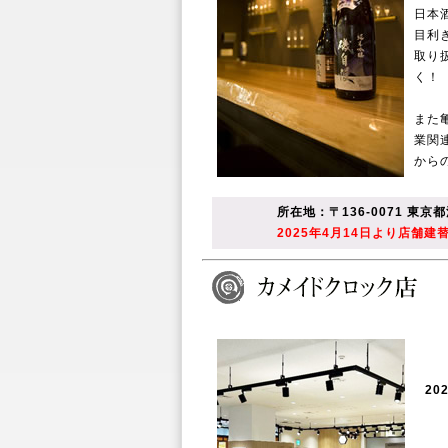
日本
目利
取り
く！
また
業関
から
所在地：〒136-0071 東京都
2025年4月14日より店舗
20