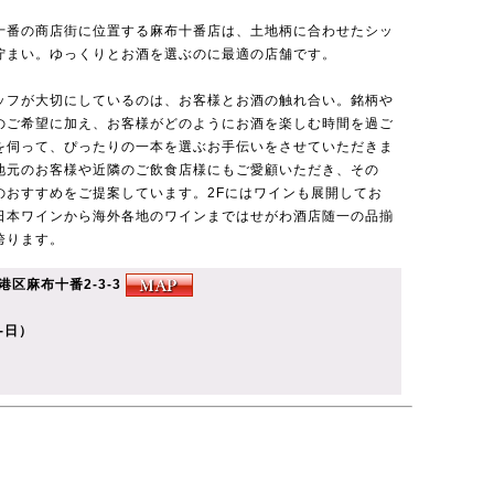
十番の商店街に位置する麻布十番店は、土地柄に合わせたシッ
佇まい。ゆっくりとお酒を選ぶのに最適の店舗です。
ッフが大切にしているのは、お客様とお酒の触れ合い。銘柄や
のご希望に加え、お客様がどのようにお酒を楽しむ時間を過ご
を伺って、ぴったりの一本を選ぶお手伝いをさせていただきま
地元のお客様や近隣のご飲食店様にもご愛顧いただき、その
のおすすめをご提案しています。2Fにはワインも展開してお
日本ワインから海外各地のワインまではせがわ酒店随一の品揃
誇ります。
都港区麻布十番2-3-3
月-日）