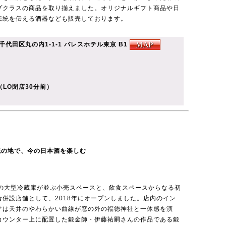
プクラスの商品を取り揃えました。オリジナルギフト商品や日
伝統を伝える酒器なども販売しております。
都千代田区丸の内1-1-1 パレスホテル東京 B1
）
（LO閉店30分前）
統の地で、今の日本酒を楽しむ
台の大型冷蔵庫が並ぶ小売スペースと、飲食スペースからなる初
食併設店舗として、2018年にオープンしました。店内のイン
アは天井のやわらかい曲線が窓の外の福徳神社と一体感を演
カウンター上に配置した鍛金師・伊藤祐嗣さんの作品である鍛