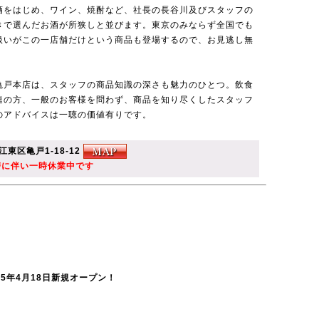
酒をはじめ、ワイン、焼酎など、社長の長谷川及びスタッフの
きで選んだお酒が所狭しと並びます。東京のみならず全国でも
扱いがこの一店舗だけという商品も登場するので、お見逃し無
亀戸本店は、スタッフの商品知識の深さも魅力のひとつ。飲食
連の方、一般のお客様を問わず、商品を知り尽くしたスタッフ
のアドバイスは一聴の価値有りです。
江東区亀戸1-18-12
建替に伴い一時休業中です
25年4月18日新規オープン！