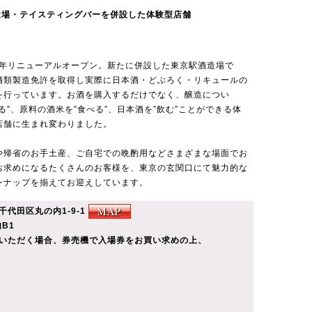
造場・テイスティングバーを併設した体験型店舗
20年リニューアルオープン。新たに併設した東京駅酒造場で
酒類製造免許を取得し実際に日本酒・どぶろく・リキュールの
を行っています。お酒を購入するだけでなく、醸造につい
知る”、原料の酒米を”食べる”、日本酒を”飲む”ことができる体
店舗に生まれ変わりました。
や帰省のお手土産、ご自宅での晩酌用などさまざまな場面でお
お求めになるたくさんのお客様を、東京の玄関口にて魅力的な
ンナップを揃えてお迎えしています。
都千代田区丸の内1-9-1
B1
いただく場合、券売機で入場券をお買い求めの上、