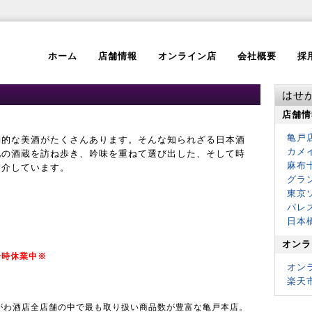
ホーム
店舗情報
オンライン店
会社概要
採
はせ
店舗情
亀戸
動的な美酒がたくさんあります。そんな知られざる日本酒
カメ
地の酒蔵を訪ね歩き、吟味を重ねて選び出した、そして時
麻布
紹介しています。
グラ
東京
パレ
日本
オンラ
一時休業中※
オン
楽天
がわ酒店全店舗の中で最も取り扱い商品数が豊富な亀戸本店。