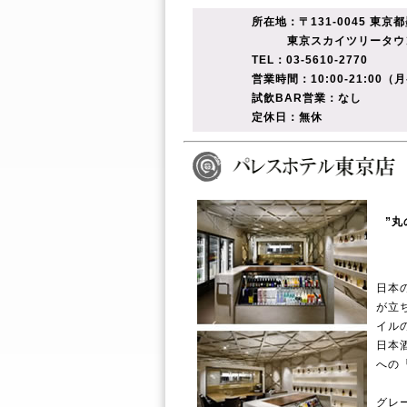
所在地：〒131-0045 東京
東京スカイツリータウン
TEL：03-5610-2770
営業時間：10:00-21:00（
試飲BAR営業：なし
定休日：無休
”丸
日本
が立
イル
日本
への
グレ