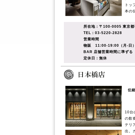
トッ
本の
所在地：〒100-0005 東京
TEL：03-5220-2828
営業時間
物販 11:00-19:00（月-日
BAR 店舗営業時間に準ずる
定休日：無休
伝
10
の飲
テリ
出。