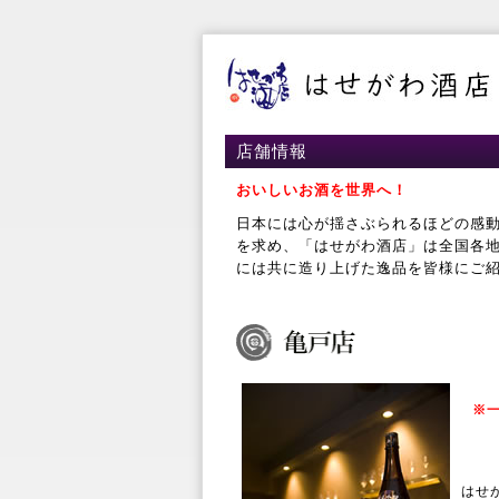
店舗情報
おいしいお酒を世界へ！
日本には心が揺さぶられるほどの感
を求め、「はせがわ酒店」は全国各
には共に造り上げた逸品を皆様にご
※
はせ