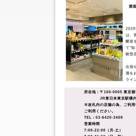
酒
20
は、
醸造
て”
験型
出張
酒を
ライ
所在地：〒100-0005 東京
JR東日本東京駅構内
※改札内の店舗の為、ご利用
ご利用ください。
TEL：03-6420-3409
営業時間
7:00-22:00（月-土）