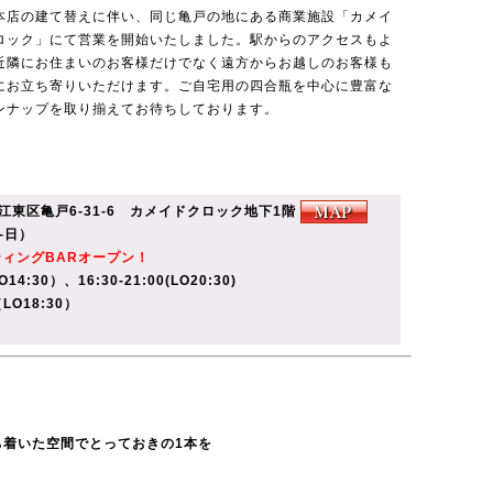
本店の建て替えに伴い、同じ亀戸の地にある商業施設「カメイ
ロック」にて営業を開始いたしました。駅からのアクセスもよ
近隣にお住まいのお客様だけでなく遠方からお越しのお客様も
にお立ち寄りいただけます。ご自宅用の四合瓶を中心に豊富な
ンナップを取り揃えてお待ちしております。
京都江東区亀戸6-31-6 カメイドクロック地下1階
月-日）
ティングBARオープン！
14:30）、16:30-21:00(LO20:30)
LO18:30）
ち着いた空間でとっておきの1本を