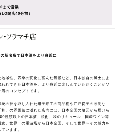
00まで営業
（LO閉店40分前）
京の新名所で日本酒をより身近に
な地域性、四季の変化に富んだ気候など、日本独自の風土によ
培われてきた日本酒を、より身近に楽しんでいただくことがソ
チ店のコンセプトです。
伝統の技を取り入れた組子細工の商品棚や江戸切子の照明な
「和」の雰囲気に溢れた店内には、日本全国の蔵元から届けら
200種類以上の日本酒、焼酎、和のリキュール、国産ワイン等
用意。世界一の電波塔から日本全国、そして世界へその魅力を
しています。