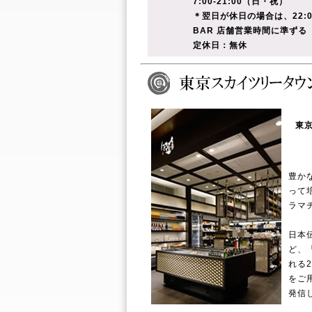
7:00-21:00（日・祝）
＊翌日が休日の場合は、22:
BAR 店舗営業時間に準ずる
定休日：無休
東
豊か
って
ラマ
日本
ど、
れる
をご
発信