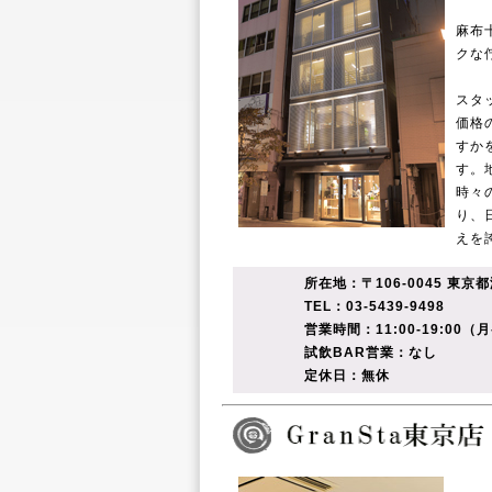
麻布
クな
スタ
価格
すか
す。
時々
り、
えを
所在地：〒106-0045 東京
TEL：03-5439-9498
営業時間：11:00-19:00（
試飲BAR営業：なし
定休日：無休