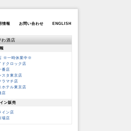
用情報
お問い合わせ
ENGLISH
がわ酒店
報
店 ※一時休業中※
イドクロック店
十番店
ンスタ東京店
ソラマチ店
スホテル東京店
橋店
イン販売
ライン店
市場店