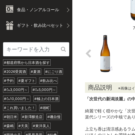
食品・ノンアルコール
ギフト・飲み比べセット
#都道府県から日本酒を探す
#2026受賞酒
#夏酒
#にごり酒
#予約
#夏ギフト
#飲み比べ
商品説明
※画像は
#🍶3,000円～
#🍶5,000円～
「次世代の新潟淡麗」の
#🍶10,000円～
#極上の日本酒
#これ買いました！
#雄町
綺麗で軽く穏やかな「次
楽代シリーズの中核であ
#朝日米
#新澤醸造店
#磯自慢
#森嶋
#天美
#東洋美人
上立ち香は清涼感あるラ
にほんのりとした苦味が
#雨後の月
#鳳凰美田
#仙禽