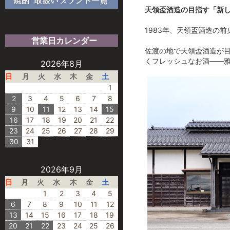
天領盃酒造の目指す「新
1983年、天領盃酒造の
営業日カレンダー
佐渡の地で天領盃酒造が
くフレッシュなお酒――
2026年8月
日
月
火
水
木
金
土
1
2
3
4
5
6
7
8
9
10
11
12
13
14
15
16
17
18
19
20
21
22
23
24
25
26
27
28
29
30
31
2026年9月
日
月
火
水
木
金
土
1
2
3
4
5
6
7
8
9
10
11
12
13
14
15
16
17
18
19
20
21
22
23
24
25
26