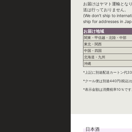
お届けはヤマト運輸とな
送は行っておりません。
(We don't ship to internat
ship for addresses in Jap
お届け地域
関東・甲信越・北陸・中部
東北・関西
中国・四国
北海道・九州
沖縄
*上記に別途配送カートン代33
*クール便は別途440円(税込
*表示金額は消費税率10％です
日本酒