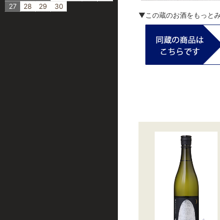
27
28
29
30
▼この蔵のお酒をもっと