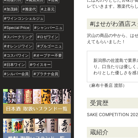
レていきます。雅楽代ら
#加茂錦
#雅楽代
#上喜元
#ワインコンシェルジュ
#はせがわ酒店
#Special Price
#シャンパーニュ
沢山の商品の中から、は
#スパークリング
#ロゼワイン
えてもらいました！
#オレンジワイン
#ブルゴーニュ
#コスパワイン
#オープナー不要
新潟県の佐渡島で業界
#日本ワイン
#ウイスキー
り。口当たりは優しく
わりとした優しさを感
#シルバー会員
#プラチナ会員
（麻布十番店 渡部）
受賞歴
SAKE COMPETITION
蔵紹介