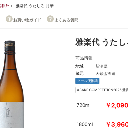
名称外
雅楽代 うたしろ 月華
お買い物ガイド
よくある質問
雅楽代 うたし
商品情報
地域
新潟県
蔵元
天領盃酒造
クール便推奨
#SAKE COMPETITION2025 
￥2,09
720ml
￥3,96
1800ml