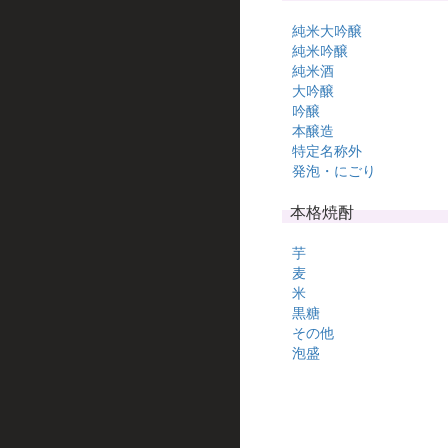
純米大吟醸
純米吟醸
純米酒
大吟醸
吟醸
本醸造
特定名称外
発泡・にごり
本格焼酎
芋
麦
米
黒糖
その他
泡盛