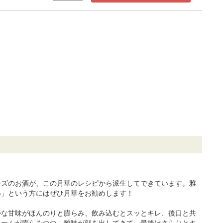
ーズのお酒が、この月華のレシピから派生してできています。雅
い」という方にはぜひ月華をお勧めします！
かな甘味がほんのりと膨らみ、飲み込むとスッとキレ、後口と共
ュームが膨らみつつ、酸味が顔を出してきて、最後はさらりとキ