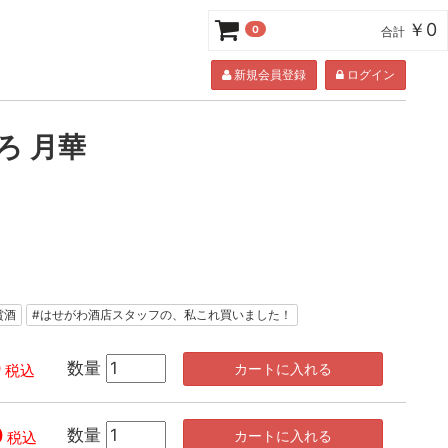
￥0
0
合計
新規会員登録
ログイン
ろ 月華
受賞酒
#はせがわ酒店スタッフの、私これ買いました！
0
数量
カートに入れる
税込
0
数量
カートに入れる
税込