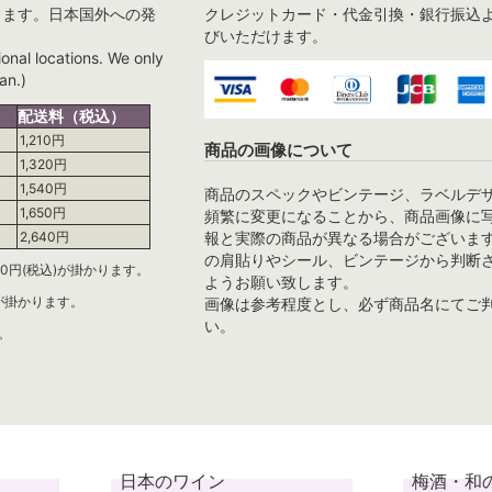
ります。日本国外への発
クレジットカード・代金引換・銀行振込
びいただけます。
ional locations. We only
an.)
配送料（税込）
1,210円
商品の画像について
1,320円
1,540円
商品のスペックやビンテージ、ラベルデ
1,650円
頻繁に変更になることから、商品画像に
報と実際の商品が異なる場合がございま
2,640円
の肩貼りやシール、ビンテージから判断
0円(税込)が掛かります。
ようお願い致します。
)が掛かります。
画像は参考程度とし、必ず商品名にてご
い。
。
日本のワイン
梅酒・和