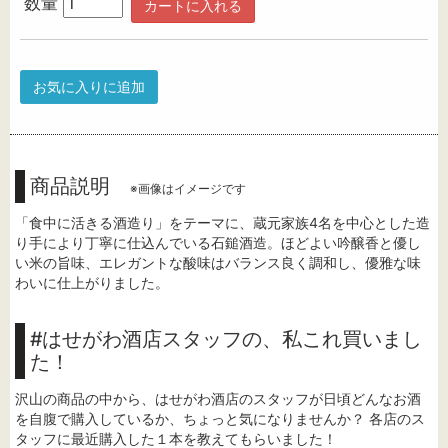
数量
カートに入れる
お気に入りに追加
商品説明
※画像はイメージです
「食中に活きる酒造り」をテーマに、蔵元家族4名を中心とした造
り手により丁寧に仕込んでいる石鎚酒造。ほどよい吟醸香と優し
い米の旨味、エレガントな酸味はバランス良く調和し、優雅な味
わいに仕上がりました。
#はせがわ酒店スタッフの、私これ買いまし
た！
沢山の商品の中から、はせがわ酒店のスタッフが日頃どんなお酒
を自腹で購入しているか、ちょっと気になりませんか？ 各店のス
タッフに最近購入した１本を教えてもらいました！