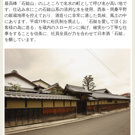
最高峰「石鎚山」のふところで名水の町として呼び名が高い地で
す。仕込み水にこの石鎚山系の清冽な水を使用、西条・周桑平野
の穀蔵地帯を控えており、酒造りに非常に適した気候、風土の中
にあります。平成11年に杜氏制を廃止し、「石鎚を愛して頂くお
客様の為に造る」を蔵内のスローガンに掲げ、確実かつ丁寧な仕
事をすることを信条に、社員全員が力を合わせて日本酒「石鎚」
を醸しています。