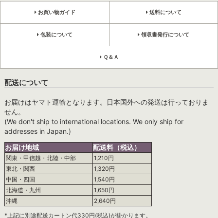
お買い物ガイド
送料について
包装について
領収書発行について
Ｑ＆Ａ
配送について
お届けはヤマト運輸となります。日本国外への発送は行っておりま
せん。
(We don't ship to international locations. We only ship for
addresses in Japan.)
お届け地域
配送料（税込）
関東・甲信越・北陸・中部
1,210円
東北・関西
1,320円
中国・四国
1,540円
北海道・九州
1,650円
沖縄
2,640円
*上記に別途配送カートン代330円(税込)が掛かります。