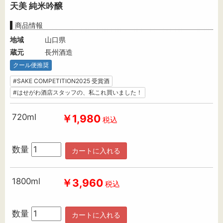
天美 純米吟醸
商品情報
地域
山口県
蔵元
長州酒造
クール便推奨
#SAKE COMPETITION2025 受賞酒
#はせがわ酒店スタッフの、私これ買いました！
720ml
￥1,980
税込
数量
カートに入れる
1800ml
￥3,960
税込
数量
カートに入れる