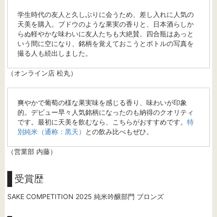
学生時代の友人と久しぶりに会うため、差し入れに人気の
天美を購入。ブドウのような果実の香りと、日本酒らしか
らぬ軽やかな味わいに友人たちも大絶賛。四合瓶はあっと
いう間に空になり、銘柄を覚えておこうとボトルの写真を
撮る人も続出しました。
（オンライン店 松丸）
爽やかで葡萄の様な果実味を感じる香り、味わいが印象
的。デビュー早々人気銘柄になったのも納得のクオリティ
です。最初に天美を飲むなら、こちらがおすすめです。
特
別純米（通称：黒天）
との飲み比べもぜひ。
（営業部 内藤）
受賞歴
SAKE COMPETITION 2025 純米吟醸部門 ブロンズ