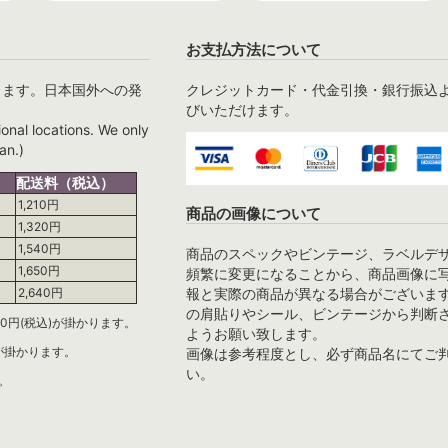
お支払方法について
ります。日本国外への発
クレジットカード・代金引換・銀行振込
びいただけます。
ional locations. We only
an.)
配送料（税込）
1,210円
商品の画像について
1,320円
1,540円
商品のスペックやビンテージ、ラベルデ
1,650円
頻繁に変更になることから、商品画像に
報と実際の商品が異なる場合がございま
2,640円
の肩貼りやシール、ビンテージから判断
0円(税込)が掛かります。
ようお願い致します。
)が掛かります。
画像は参考程度とし、必ず商品名にてご
い。
。