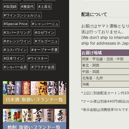
#加茂錦
#雅楽代
#上喜元
配送について
#ワインコンシェルジュ
#Special Price
#シャンパーニュ
お届けはヤマト運輸とな
送は行っておりません。
#スパークリング
#ロゼワイン
(We don't ship to internat
#オレンジワイン
#ブルゴーニュ
ship for addresses in Jap
#コスパワイン
#オープナー不要
お届け地域
#日本ワイン
#ウイスキー
関東・甲信越・北陸・中部
東北・関西
#シルバー会員
#プラチナ会員
中国・四国
北海道・九州
沖縄
*上記に別途配送カートン代33
*クール便は別途440円(税込
*表示金額は消費税率10％です