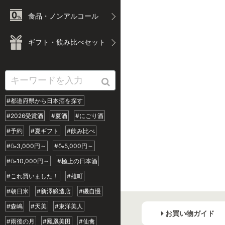
食品・ノンアルコール
ギフト・飲み比べセット
#都道府県から日本酒を探す
#2026受賞酒
#夏酒
#にごり酒
#予約
#夏ギフト
#飲み比べ
#🍶3,000円～
#🍶5,000円～
#🍶10,000円～
#極上の日本酒
#これ買いました！
#雄町
#朝日米
#新澤醸造店
#磯自慢
#森嶋
#天美
#東洋美人
お買い物ガイド
#雨後の月
#鳳凰美田
#仙禽