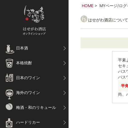
HOME
MYページ/ログ
はせがわ酒店について
日本酒
平素
本格焼酎
セキ
パス
パス
日本のワイン
半
海外のワイン
尚、
梅酒・和のリキュール
ハードリカー