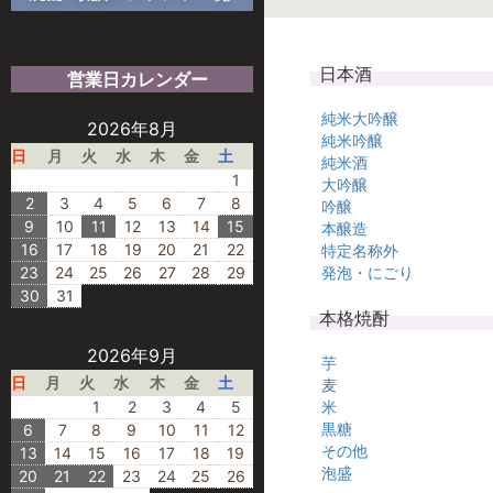
日本酒
営業日カレンダー
純米大吟醸
2026年8月
純米吟醸
日
月
火
水
木
金
土
純米酒
1
大吟醸
2
3
4
5
6
7
8
吟醸
9
10
11
12
13
14
15
本醸造
16
17
18
19
20
21
22
特定名称外
23
24
25
26
27
28
29
発泡・にごり
30
31
本格焼酎
2026年9月
芋
日
月
火
水
木
金
土
麦
1
2
3
4
5
米
黒糖
6
7
8
9
10
11
12
その他
13
14
15
16
17
18
19
泡盛
20
21
22
23
24
25
26