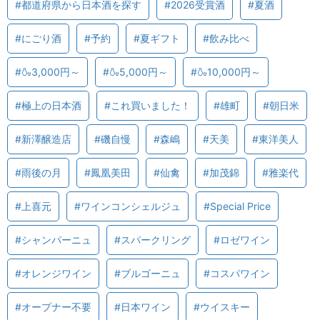
#都道府県から日本酒を探す
#2026受賞酒
#夏酒
#にごり酒
#予約
#夏ギフト
#飲み比べ
#🍶3,000円～
#🍶5,000円～
#🍶10,000円～
#極上の日本酒
#これ買いました！
#雄町
#朝日米
#新澤醸造店
#磯自慢
#森嶋
#天美
#東洋美人
#雨後の月
#鳳凰美田
#仙禽
#加茂錦
#雅楽代
#上喜元
#ワインコンシェルジュ
#Special Price
#シャンパーニュ
#スパークリング
#ロゼワイン
#オレンジワイン
#ブルゴーニュ
#コスパワイン
#オープナー不要
#日本ワイン
#ウイスキー