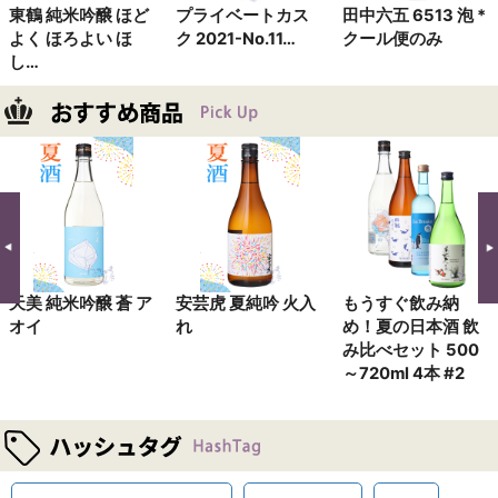
東鶴 純米吟醸 ほど
プライベートカス
田中六五 6513 泡 *
よく ほろよい ほ
ク 2021-No.11…
クール便のみ
し…
天美 純米吟醸 蒼 ア
安芸虎 夏純吟 火入
もうすぐ飲み納
オイ
れ
め！夏の日本酒 飲
み比べセット 500
～720ml 4本 #2