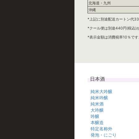
北海道・九州
沖縄
*上記に別途配送カートン代33
*クール便は別途440円(税込
*表示金額は消費税率10％です
日本酒
純米大吟醸
純米吟醸
純米酒
大吟醸
吟醸
本醸造
特定名称外
発泡・にごり