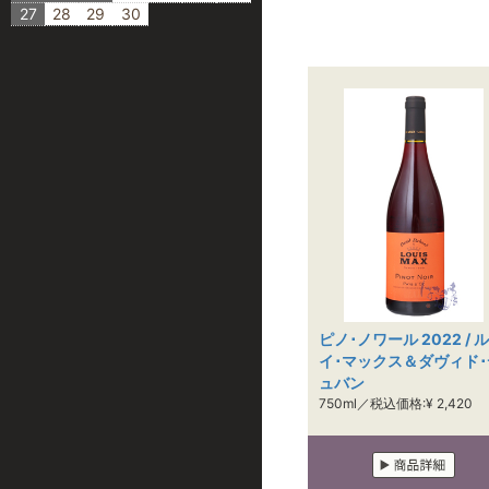
27
28
29
30
ピノ･ノワール 2022 / ル
イ･マックス＆ダヴィド･
ュバン
750ml／税込価格:¥ 2,420