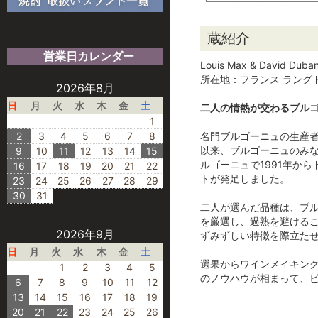
蔵紹介
営業日カレンダー
Louis Max & David
所在地：フランス ラング
2026年8月
日
月
火
水
木
金
土
二人の情熱が交わるブル
1
2
3
4
5
6
7
8
名門ブルゴーニュの生産者
以来、ブルゴーニュのみ
9
10
11
12
13
14
15
ルゴーニュで1991年か
16
17
18
19
20
21
22
トが発足しました。
23
24
25
26
27
28
29
30
31
二人が選んだ品種は、ブ
を厳選し、過熟を避ける
2026年9月
ずみずしい特徴を際立た
日
月
火
水
木
金
土
選果からワインメイキン
1
2
3
4
5
のノウハウが相まって、
6
7
8
9
10
11
12
13
14
15
16
17
18
19
20
21
22
23
24
25
26