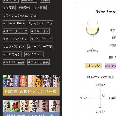
#加茂錦
#雅楽代
#上喜元
#ワインコンシェルジュ
#Special Price
#シャンパーニュ
#スパークリング
#ロゼワイン
#オレンジワイン
#ブルゴーニュ
#コスパワイン
#オープナー不要
#日本ワイン
#ウイスキー
#シルバー会員
#プラチナ会員