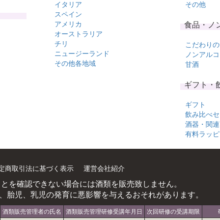
イタリア
その他
スペイン
アメリカ
食品・ノ
オーストラリア
チリ
こだわりの
ニュージーランド
ノンアルコ
その他各地域
甘酒
ギフト・
ギフト
飲み比べセ
酒器・関連
有料ラッピ
定商取引法に基づく表示
運営会社紹介
ことを確認できない場合には酒類を販売致しません。
、胎児、乳児の発育に悪影響を与えるおそれがあります。
酒類販売管理者の氏名
酒類販売管理研修受講年月日
次回研修の受講期限