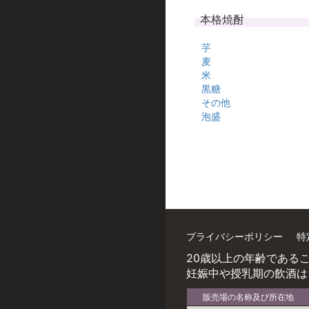
本格焼酎
芋
麦
米
黒糖
その他
泡盛
プライバシーポリシー
特
20歳以上の年齢である
妊娠中や授乳期の飲酒は
販売場の名称及び所在地