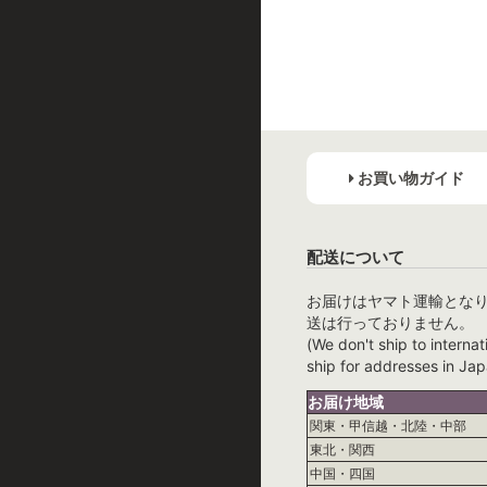
お買い物ガイド
配送について
お届けはヤマト運輸とな
送は行っておりません。
(We don't ship to internat
ship for addresses in Jap
お届け地域
関東・甲信越・北陸・中部
東北・関西
中国・四国