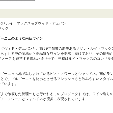
 Duband / ルイ・マックス＆ダヴィド・デュバン
ドック
ゴーニュのような南仏ワイン
ダヴィド・デュバンと、1859年創業の歴史あるメゾン・ルイ・マッ
ならず世界中の産地から高品質なワインを探求し続けており、その情熱
らドメーヌを運営する優れた造り手で、当初はルイ・マックスのコンサ
ルゴーニュの地で親しまれているピノ・ノワールとシャルドネ。南仏ラ
ことで、ブルゴーニュを彷彿とさせるフレッシュさと飲みやすいスタイ
せています。
グまで徹底した管理のもと行われるこのプロジェクトでは、ワイン造り
ピノ・ノワールとシャルドネが優美に表現されています。