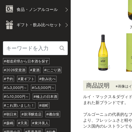
食品・ノンアルコール
ギフト・飲み比べセット
#都道府県から日本酒を探す
#2026受賞酒
#夏酒
#にごり酒
#予約
#夏ギフト
#飲み比べ
商品説明
※画像は
#🍶3,000円～
#🍶5,000円～
ルイ・マックス＆ダヴィ
#🍶10,000円～
#極上の日本酒
まれた新ブランドです。
#これ買いました！
#雄町
ブルゴーニュの代表的な
#朝日米
#新澤醸造店
#磯自慢
より、フレッシュさと軽
#森嶋
#天美
#東洋美人
ンス国内のレストランで
#雨後の月
#鳳凰美田
#仙禽