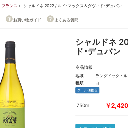
フランス
シャルドネ 2022 / ルイ･マックス＆ダヴィド･デュバン
お買い物ガイド
よくある質問
シャルドネ 20
ド･デュバン
商品情報
地域
ラングドック・ル
種類
白
クール便推奨
￥2,42
750ml