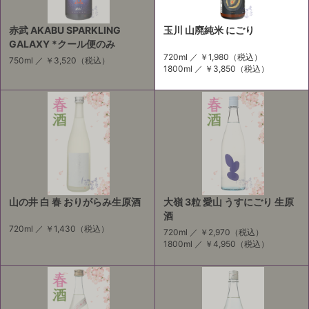
赤武 AKABU SPARKLING
玉川 山廃純米 にごり
GALAXY *クール便のみ
720ml ／
￥1,980
（税込）
750ml ／
￥3,520
（税込）
1800ml ／
￥3,850
（税込）
山の井 白 春 おりがらみ生原酒
大嶺 3粒 愛山 うすにごり 生原
酒
720ml ／
￥1,430
（税込）
720ml ／
￥2,970
（税込）
1800ml ／
￥4,950
（税込）