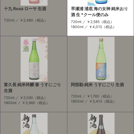
十九 Rosa ローサ 生酒
早瀬浦 浦底 海の女神 純米おり
酒 生 *クール便のみ
720ml ／
￥2,480
（税込）
720ml ／
￥2,585
（税込）
1800ml ／
￥4,015
（税込）
富久長 純米吟醸 春 うすにごり
阿部勘 純米 うすにごり 生酒
生酒
720ml ／
￥1,760
（税込）
720ml ／
￥2,090
（税込）
1800ml ／
￥3,410
（税込）
1800ml ／
￥3,960
（税込）