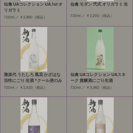
仙禽 UAコレクション UA.1st オ
仙禽 モダン 弐式 オリガラミ 生
リガラミ
720ml ／
￥2,200
（税込）
720ml ／
￥2,860
（税込）
雅楽代 うたしろ 風花 かざはな
仙禽 UAコレクション UAスネ
活性にごり 生酒 *クール便のみ
ーク 貴醸酒にごり生酒
720ml ／
￥2,420
（税込）
720ml ／
￥3,960
（税込）