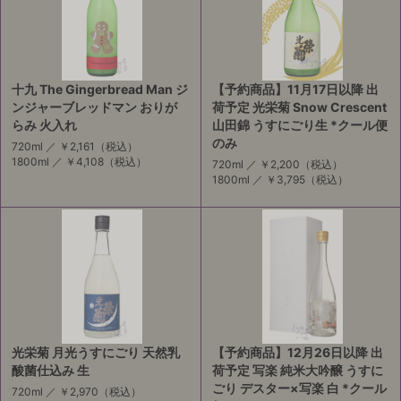
十九 The Gingerbread Man ジ
【予約商品】11月17日以降 出
ンジャーブレッドマン おりが
荷予定 光栄菊 Snow Crescent
らみ 火入れ
山田錦 うすにごり生 *クール便
のみ
720ml ／
￥2,161
（税込）
1800ml ／
￥4,108
（税込）
720ml ／
￥2,200
（税込）
1800ml ／
￥3,795
（税込）
光栄菊 月光うすにごり 天然乳
【予約商品】12月26日以降 出
酸菌仕込み 生
荷予定 写楽 純米大吟醸 うすに
ごり デスター×写楽 白 *クール
720ml ／
￥2,970
（税込）