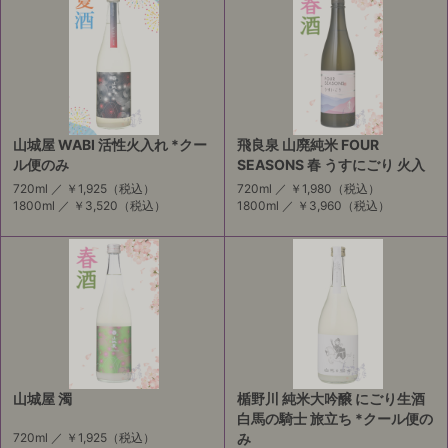
山城屋 WABI 活性火入れ *クー
飛良泉 山廃純米 FOUR
ル便のみ
SEASONS 春 うすにごり 火入
720ml ／
￥1,925
（税込）
720ml ／
￥1,980
（税込）
1800ml ／
￥3,520
（税込）
1800ml ／
￥3,960
（税込）
山城屋 濁
楯野川 純米大吟醸 にごり生酒
白馬の騎士 旅立ち *クール便の
720ml ／
￥1,925
（税込）
み