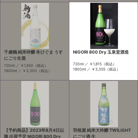
千歳鶴 純米吟醸 冬ひぐま うす
NIGORI 800 Dry 玉泉堂酒造
にごり生酒
720ml ／
￥1,815
（税込）
720ml ／
￥1,650
（税込）
1800ml ／
￥3,355
（税込）
1800ml ／
￥3,300
（税込）
【予約商品】2023年8月4日以
羽根屋 純米大吟醸 TWILIGHT
降 出荷予定 NIGORI 800 Dry
にごり酒 生