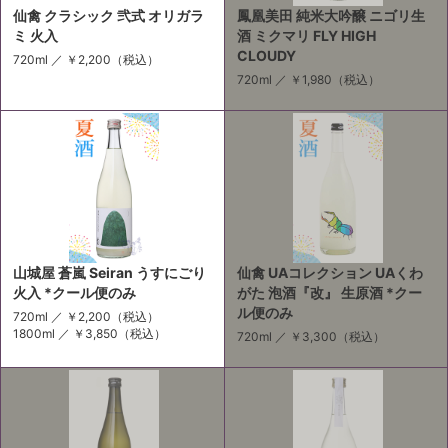
仙禽 クラシック 弐式 オリガラ
鳳凰美田 純米大吟醸 ニゴリ生
ミ 火入
酒 ミクマリ FLY HIGH
CLOUDY
720ml ／
￥2,200
（税込）
720ml ／
￥1,980
（税込）
山城屋 蒼嵐 Seiran うすにごり
仙禽 UAコレクション UAくわ
火入 *クール便のみ
がた 泡酒『改』 生原酒 *クー
ル便のみ
720ml ／
￥2,200
（税込）
1800ml ／
￥3,850
（税込）
720ml ／
￥3,300
（税込）