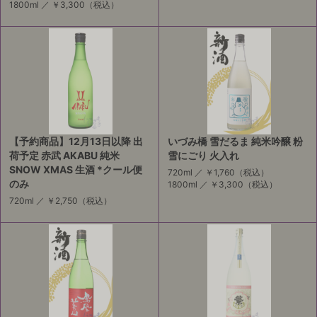
1800ml ／
￥3,300
（税込）
【予約商品】12月13日以降 出
いづみ橋 雪だるま 純米吟醸 粉
荷予定 赤武 AKABU 純米
雪にごり 火入れ
SNOW XMAS 生酒 *クール便
720ml ／
￥1,760
（税込）
のみ
1800ml ／
￥3,300
（税込）
720ml ／
￥2,750
（税込）