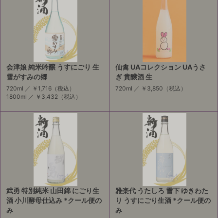
会津娘 純米吟醸 うすにごり 生
仙禽 UAコレクション UAうさ
雪がすみの郷
ぎ 貴醸酒 生
720ml ／
￥1,716
（税込）
720ml ／
￥3,850
（税込）
1800ml ／
￥3,432
（税込）
武勇 特別純米 山田錦 にごり生
雅楽代 うたしろ 雪下 ゆきわた
酒 小川酵母仕込み *クール便の
り うすにごり生酒 *クール便の
み
み