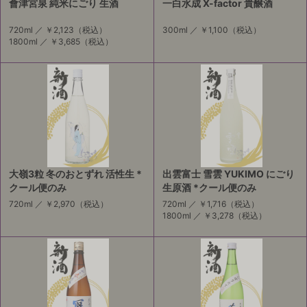
會津宮泉 純米にごり 生酒
一白水成 X-factor 貴醸酒
720ml ／
￥2,123
（税込）
300ml ／
￥1,100
（税込）
1800ml ／
￥3,685
（税込）
大嶺3粒 冬のおとずれ 活性生 *
出雲富士 雪雲 YUKIMO にごり
クール便のみ
生原酒 *クール便のみ
720ml ／
￥2,970
（税込）
720ml ／
￥1,716
（税込）
1800ml ／
￥3,278
（税込）