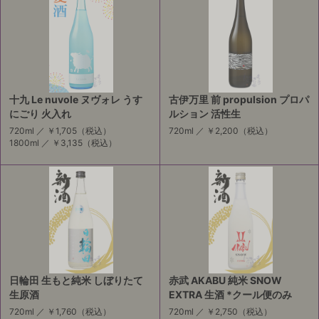
十九 Le nuvole ヌヴォレ うす
古伊万里 前 propulsion プロパ
にごり 火入れ
ルション 活性生
720ml ／
￥1,705
（税込）
720ml ／
￥2,200
（税込）
1800ml ／
￥3,135
（税込）
日輪田 生もと純米 しぼりたて
赤武 AKABU 純米 SNOW
生原酒
EXTRA 生酒 *クール便のみ
720ml ／
￥1,760
（税込）
720ml ／
￥2,750
（税込）