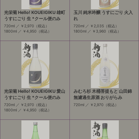
光栄菊 Hello! KOUEIGIKU 雄町
玉川 純米吟醸 うすにごり 火入
うすにごり 生 *クール便のみ
れ
720ml ／
￥2,970
（税込）
720ml ／
￥2,035
（税込）
1800ml ／
￥4,950
（税込）
1800ml ／
￥3,960
（税込）
光栄菊 Hello! KOUEIGIKU 愛山
みむろ杉 木桶菩提もと 山田錦
うすにごり 生 *クール便のみ
無濾過生原酒 おりがらみ
720ml ／
￥2,970
（税込）
720ml ／
￥2,970
（税込）
1800ml ／
￥4,950
（税込）