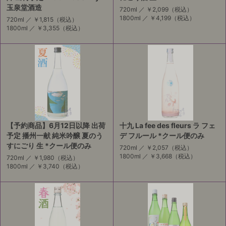
玉泉堂酒造
720ml ／
￥2,099
（税込）
1800ml ／
￥4,199
（税込）
720ml ／
￥1,815
（税込）
1800ml ／
￥3,355
（税込）
【予約商品】6月12日以降 出荷
十九 La fee des fleurs ラ フェ
予定 播州一献 純米吟醸 夏のう
デ フルール *クール便のみ
すにごり 生 *クール便のみ
720ml ／
￥2,057
（税込）
1800ml ／
￥3,668
（税込）
720ml ／
￥1,980
（税込）
1800ml ／
￥3,740
（税込）