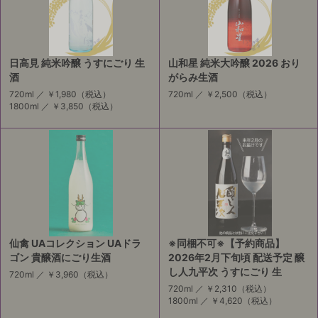
日高見 純米吟醸 うすにごり 生
山和星 純米大吟醸 2026 おり
酒
がらみ生酒
720ml ／
￥1,980
（税込）
720ml ／
￥2,500
（税込）
1800ml ／
￥3,850
（税込）
仙禽 UAコレクション UAドラ
※同梱不可※【予約商品】
ゴン 貴醸酒にごり生酒
2026年2月下旬頃 配送予定 醸
し人九平次 うすにごり 生
720ml ／
￥3,960
（税込）
720ml ／
￥2,310
（税込）
1800ml ／
￥4,620
（税込）