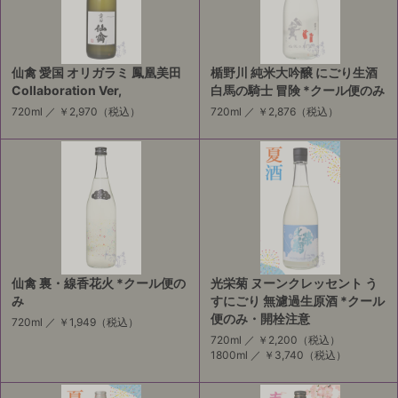
仙禽 愛国 オリガラミ 鳳凰美田
楯野川 純米大吟醸 にごり生酒
Collaboration Ver,
白馬の騎士 冒険 *クール便のみ
720ml ／
￥2,970
（税込）
720ml ／
￥2,876
（税込）
仙禽 裏・線香花火 *クール便の
光栄菊 ヌーンクレッセント う
み
すにごり 無濾過生原酒 *クール
便のみ・開栓注意
720ml ／
￥1,949
（税込）
720ml ／
￥2,200
（税込）
1800ml ／
￥3,740
（税込）