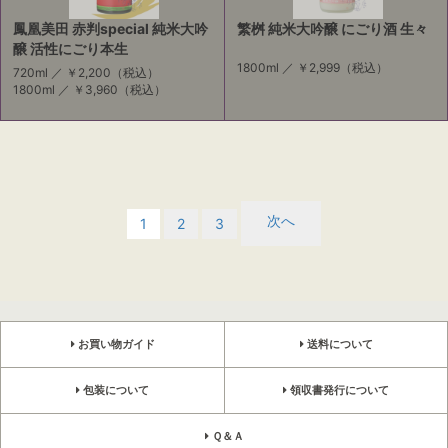
鳳凰美田 赤判special 純米大吟
繁桝 純米大吟醸 にごり酒 生々
醸 活性にごり本生
1800ml ／
￥2,999
（税込）
720ml ／
￥2,200
（税込）
1800ml ／
￥3,960
（税込）
次へ
1
2
3
お買い物ガイド
送料について
包装について
領収書発行について
Ｑ＆Ａ