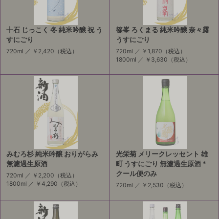
十石 じっこく 冬 純米吟醸 祝 う
篠峯 ろくまる 純米吟醸 奈々露
すにごり
うすにごり
720ml ／
￥2,420
（税込）
720ml ／
￥1,870
（税込）
1800ml ／
￥3,630
（税込）
みむろ杉 純米吟醸 おりがらみ
光栄菊 メリークレッセント 雄
無濾過生原酒
町 うすにごり 無濾過生原酒 *
クール便のみ
720ml ／
￥2,200
（税込）
1800ml ／
￥4,290
（税込）
720ml ／
￥2,530
（税込）