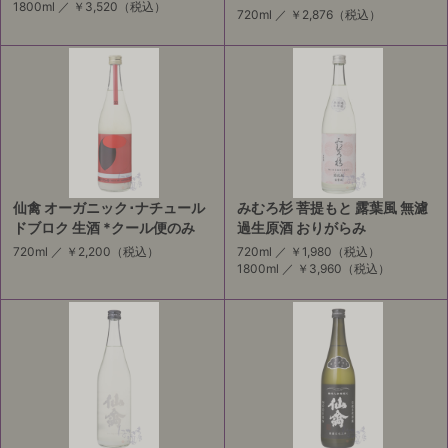
1800ml ／
￥3,520
（税込）
720ml ／
￥2,876
（税込）
仙禽 オーガニック･ナチュール
みむろ杉 菩提もと 露葉風 無濾
ドブロク 生酒 *クール便のみ
過生原酒 おりがらみ
720ml ／
￥2,200
（税込）
720ml ／
￥1,980
（税込）
1800ml ／
￥3,960
（税込）