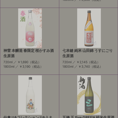
神雷 本醸造 春限定 桜かすみ酒
七本鎗 純米 山田錦 うすにごり
生原酒
生原酒
720ml ／
￥1,690
（税込）
720ml ／
￥2,145
（税込）
1800ml ／
￥3,190
（税込）
1800ml ／
￥3,740
（税込）
仙禽 UAコレクション UAうま
五橋 五 five GREEN 純米生原酒