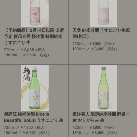
【予約商品】2月14日以降 出荷
天美 純米吟醸 うすにごり生原
予定 賀茂金秀 桜吹雪 特別純米
酒(桃天)
うすにごり 生
720ml ／
￥1,980
（税込）
1800ml ／
￥3,960
（税込）
720ml ／
￥2,035
（税込）
1800ml ／
￥3,630
（税込）
墨廼江 純米吟醸 Rice is
東洋美人 限定純米吟醸 醇道一
Beautiful SoLiD うすにごり 生
途 おりがらみ 生
720ml ／
￥1,650
（税込）
720ml ／
￥1,980
（税込）
1800ml ／
￥3,300
（税込）
1800ml ／
￥3,960
（税込）