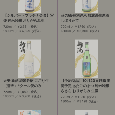
【シルバー・プラチナ会員】写
萩の鶴 特別純米 無濾過生原酒
楽 純米吟醸 おりがらみ生
しぼりたて
720ml ／
￥2,651
（税込）
720ml ／
￥1,760
（税込）
1800ml ／
￥4,829
（税込）
1800ml ／
￥3,300
（税込）
天美 新酒 純米吟醸 にごり生
【予約商品】10月20日以降 出
（雪天）*クール便のみ
荷予定 あたごのまつ 純米吟醸
ささら おりがらみ 生酒
720ml ／
￥1,980
（税込）
1800ml ／
￥3,960
（税込）
720ml ／
￥1,980
（税込）
1800ml ／
￥3,198
（税込）