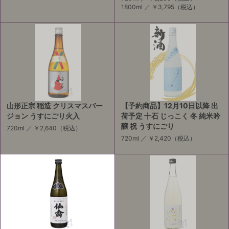
1800ml ／
￥3,795
（税込）
山形正宗 稲造 クリスマスバー
【予約商品】12月10日以降 出
ジョン うすにごり火入
荷予定 十石 じっこく 冬 純米吟
醸 祝 うすにごり
720ml ／
￥2,640
（税込）
720ml ／
￥2,420
（税込）