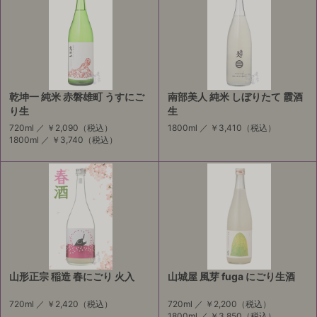
乾坤一 純米 赤磐雄町 うすにご
南部美人 純米 しぼりたて 霞酒
り生
生
720ml ／
￥2,090
（税込）
1800ml ／
￥3,410
（税込）
1800ml ／
￥3,740
（税込）
山形正宗 稲造 春にごり 火入
山城屋 風芽 fuga にごり生酒
720ml ／
￥2,420
（税込）
720ml ／
￥2,200
（税込）
1800ml ／
￥3,850
（税込）