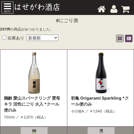
MENU
#にごり酒
257
件
の商品がみつかりました。
在庫あり
鶴齢 愛山スパークリング 雲母
初亀 Origarami Sparkling *ク
キラ 活性にごり 火入 *クール
ール便のみ
便のみ
その他A ／
￥1,540
（税込）
700ml ／
￥2,970
（税込）