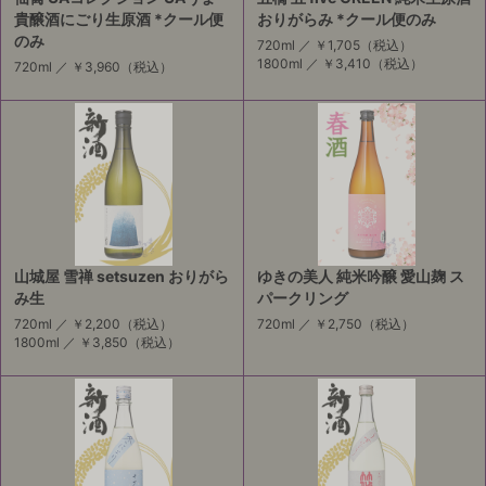
貴醸酒にごり生原酒 *クール便
おりがらみ *クール便のみ
のみ
720ml ／
￥1,705
（税込）
1800ml ／
￥3,410
（税込）
720ml ／
￥3,960
（税込）
山城屋 雪禅 setsuzen おりがら
ゆきの美人 純米吟醸 愛山麹 ス
み生
パークリング
720ml ／
￥2,200
（税込）
720ml ／
￥2,750
（税込）
1800ml ／
￥3,850
（税込）