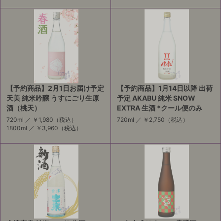
【予約商品】2月1日お届け予定
【予約商品】1月14日以降 出荷
天美 純米吟醸 うすにごり生原
予定 AKABU 純米 SNOW
酒（桃天）
EXTRA 生酒 *クール便のみ
720ml ／
￥1,980
（税込）
720ml ／
￥2,750
（税込）
1800ml ／
￥3,960
（税込）