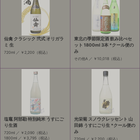
仙禽 クラシック 弐式 オリガラ
東北の季節限定酒 飲み比べセ
ミ 生
ット 1800ml 3本 *クール便の
み
720ml ／
￥2,200
（税込）
その他A ／
￥10,018
（税込）
塩竈 阿部勘 特別純米 うすにご
光栄菊 スノウクレッセント 山
り生酒
田錦 うすにごり生 *クール便の
み
720ml ／
￥2,090
（税込）
1800ml ／
￥3,795
（税込）
720ml ／
￥2,200
（税込）