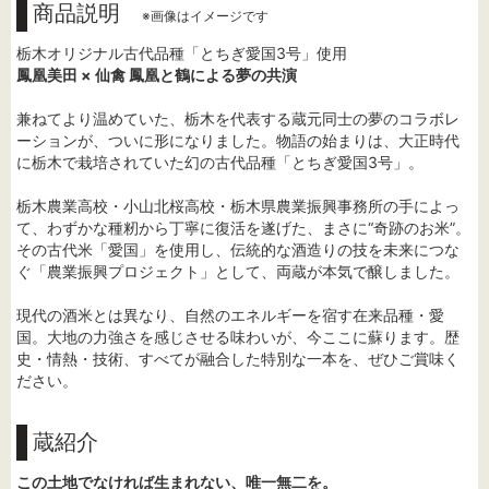
商品説明
※画像はイメージです
栃木オリジナル古代品種「とちぎ愛国3号」使用
鳳凰美田 × 仙禽 鳳凰と鶴による夢の共演
兼ねてより温めていた、栃木を代表する蔵元同士の夢のコラボレ
ーションが、ついに形になりました。物語の始まりは、大正時代
に栃木で栽培されていた幻の古代品種「とちぎ愛国3号」。
栃木農業高校・小山北桜高校・栃木県農業振興事務所の手によっ
て、わずかな種籾から丁寧に復活を遂げた、まさに“奇跡のお米”。
その古代米「愛国」を使用し、伝統的な酒造りの技を未来につな
ぐ「農業振興プロジェクト」として、両蔵が本気で醸しました。
現代の酒米とは異なり、自然のエネルギーを宿す在来品種・愛
国。大地の力強さを感じさせる味わいが、今ここに蘇ります。歴
史・情熱・技術、すべてが融合した特別な一本を、ぜひご賞味く
ださい。
蔵紹介
この土地でなければ生まれない、唯一無二を。