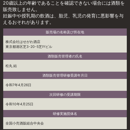
20歳以上の年齢であることを確認できない場合には酒類を
販売致しません。
妊娠中や授乳期の飲酒は、胎児、乳児の発育に悪影響を与
えるおそれがあります。
販売場の名称及び所在地
株式会社はせがわ酒店
東京都港区芝3-20-5芝IYビル
酒類販売管理者の氏名
松丸 結
酒類販売管理研修受講年月日
令和7年4月26日
次回研修の受講期限
令和10年4月25日
研修実施団体名
全国小売酒販組合中央会