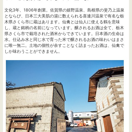
文化3年、1806年創業。佐賀県の嬉野温泉、島根県の斐乃上温泉
とならび、日本三大美肌の湯に数えられる喜連川温泉で有名な栃
木県さくら市に蔵はあります。仙禽とは仙人に使える鶴を意味
し、蔵と銘柄の名前になっています。醸されるお酒は全て、栃木
県さくら市で栽培された酒米からできています。日本酒の生命は
水。仕込み水と同じ水で育った米で醸されるお酒の味わいはまさ
に唯一無二。土地の個性が余すことなく詰まったお酒は、仙禽で
しか味わうことができません。