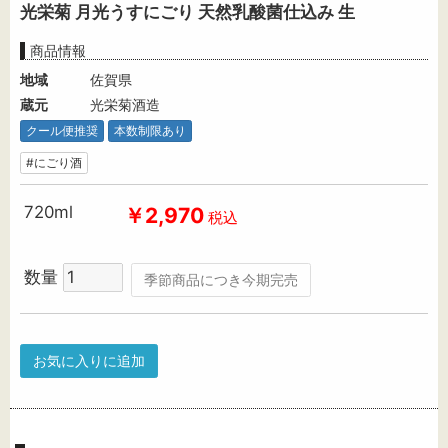
光栄菊 月光うすにごり 天然乳酸菌仕込み 生
商品情報
地域
佐賀県
蔵元
光栄菊酒造
クール便推奨
本数制限あり
#にごり酒
720ml
￥2,970
税込
数量
季節商品につき今期完売
お気に入りに追加