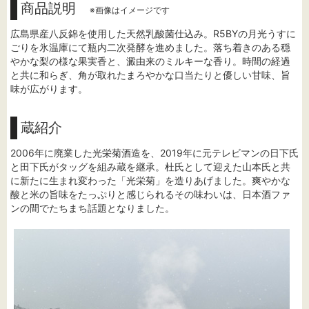
商品説明
※画像はイメージです
広島県産八反錦を使用した天然乳酸菌仕込み。R5BYの月光うすに
ごりを氷温庫にて瓶内二次発酵を進めました。落ち着きのある穏
やかな梨の様な果実香と、澱由来のミルキーな香り。時間の経過
と共に和らぎ、角が取れたまろやかな口当たりと優しい甘味、旨
味が広がります。
蔵紹介
2006年に廃業した光栄菊酒造を、2019年に元テレビマンの日下氏
と田下氏がタッグを組み蔵を継承。杜氏として迎えた山本氏と共
に新たに生まれ変わった「光栄菊」を造りあげました。爽やかな
酸と米の旨味をたっぷりと感じられるその味わいは、日本酒ファ
ンの間でたちまち話題となりました。