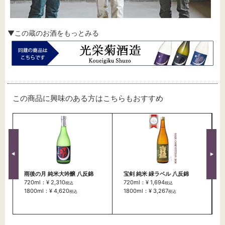
▼この蔵のお酒をもっとみる
この商品に興味のある方はこちらもおすすめ
雨後の月 純米大吟醸 八反錦
宝剣 純米 緑ラベル 八反錦
720ml：¥ 2,310
720ml：¥ 1,694
税込
税込
1800ml：¥ 4,620
1800ml：¥ 3,267
税込
税込