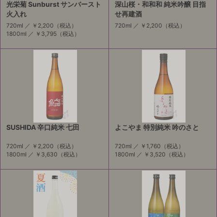
光栄菊 Sunburst サンバースト
深山桜・和和和 純米吟醸 目指
火入れ
せ再建酒
720ml ／
￥2,200
（税込）
720ml ／
￥2,200
（税込）
1800ml ／
￥3,795
（税込）
SUSHIDA 辛口純米 七田
よこやま 特別純米 吟のさと
720ml ／
￥2,200
（税込）
720ml ／
￥1,760
（税込）
1800ml ／
￥3,630
（税込）
1800ml ／
￥3,520
（税込）