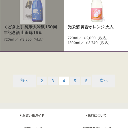
くどき上手 純米大吟醸 150周
光栄菊 黄昏オレンジ 火入
年記念酒 山田錦 15％
720ml ／
￥2,090
（税込）
720ml ／
￥3,850
（税込）
1800ml ／
￥3,740
（税込）
前へ
次へ
2
3
4
5
6
お買い物ガイド
送料について