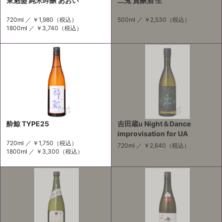
東魁盛 純米吟醸 あおい
二兎 貴醸酒 生
720ml ／
￥1,980
（税込）
500ml ／
￥2,530
（税込）
1800ml ／
￥3,740
（税込）
酔鯨 TYPE25
吉田蔵u Night＆Dance
improvisation for UA
720ml ／
￥1,750
（税込）
720ml ／
￥2,640
（税込）
1800ml ／
￥3,300
（税込）