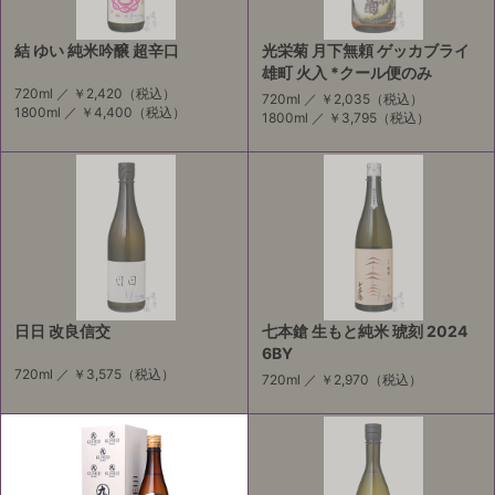
結 ゆい 純米吟醸 超辛口
光栄菊 月下無頼 ゲッカブライ
雄町 火入 *クール便のみ
720ml ／
￥2,420
（税込）
720ml ／
￥2,035
（税込）
1800ml ／
￥4,400
（税込）
1800ml ／
￥3,795
（税込）
日日 改良信交
七本鎗 生もと純米 琥刻 2024
6BY
720ml ／
￥3,575
（税込）
720ml ／
￥2,970
（税込）