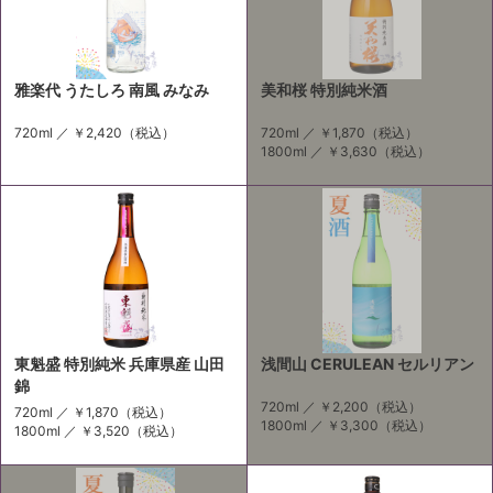
雅楽代 うたしろ 南風 みなみ
美和桜 特別純米酒
720ml ／
￥2,420
（税込）
720ml ／
￥1,870
（税込）
1800ml ／
￥3,630
（税込）
東魁盛 特別純米 兵庫県産 山田
浅間山 CERULEAN セルリアン
錦
720ml ／
￥2,200
（税込）
720ml ／
￥1,870
（税込）
1800ml ／
￥3,300
（税込）
1800ml ／
￥3,520
（税込）