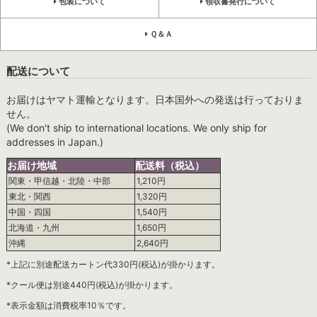
包装について
領収書発行について
Ｑ＆Ａ
配送について
お届けはヤマト運輸となります。日本国外への発送は行っておりま
せん。
(We don't ship to international locations. We only ship for
addresses in Japan.)
お届け地域
配送料（税込）
関東・甲信越・北陸・中部
1,210円
東北・関西
1,320円
中国・四国
1,540円
北海道・九州
1,650円
沖縄
2,640円
*上記に別途配送カートン代330円(税込)が掛かります。
*クール便は別途440円(税込)が掛かります。
*表示金額は消費税率10％です。