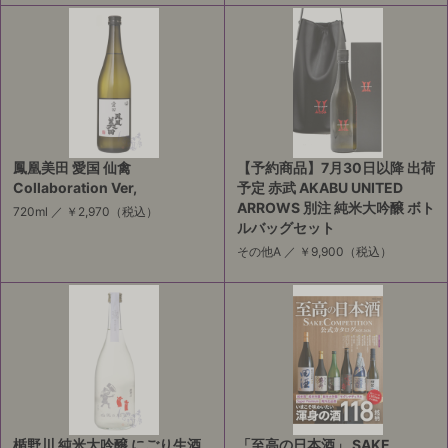
鳳凰美田 愛国 仙禽
【予約商品】7月30日以降 出荷
Collaboration Ver,
予定 赤武 AKABU UNITED
ARROWS 別注 純米大吟醸 ボト
720ml ／
￥2,970
（税込）
ルバッグセット
その他A ／
￥9,900
（税込）
楯野川 純米大吟醸 にごり生酒
「至高の日本酒」 SAKE