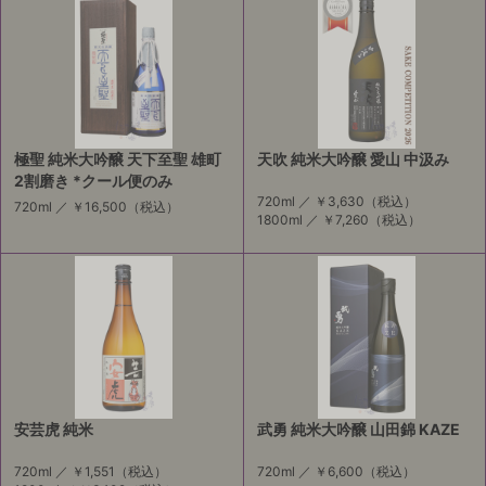
極聖 純米大吟醸 天下至聖 雄町
天吹 純米大吟醸 愛山 中汲み
2割磨き *クール便のみ
720ml ／
￥3,630
（税込）
720ml ／
￥16,500
（税込）
1800ml ／
￥7,260
（税込）
安芸虎 純米
武勇 純米大吟醸 山田錦 KAZE
720ml ／
￥1,551
（税込）
720ml ／
￥6,600
（税込）