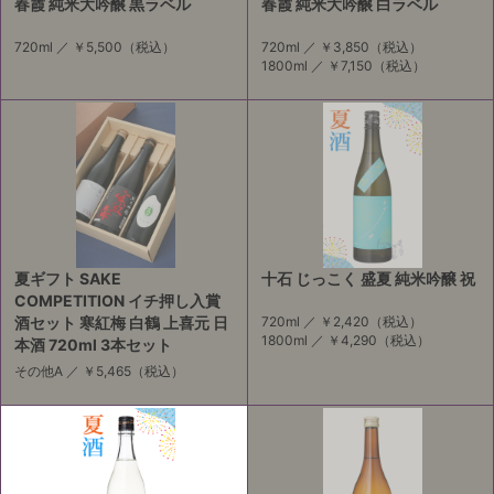
春霞 純米大吟醸 黒ラベル
春霞 純米大吟醸 白ラベル
720ml ／
￥5,500
（税込）
720ml ／
￥3,850
（税込）
1800ml ／
￥7,150
（税込）
夏ギフト SAKE
十石 じっこく 盛夏 純米吟醸 祝
COMPETITION イチ押し入賞
酒セット 寒紅梅 白鶴 上喜元 日
720ml ／
￥2,420
（税込）
1800ml ／
￥4,290
（税込）
本酒 720ml 3本セット
その他A ／
￥5,465
（税込）