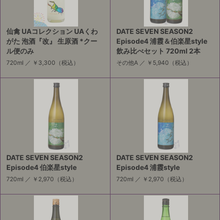
仙禽 UAコレクション UAくわ
DATE SEVEN SEASON2
がた 泡酒『改』 生原酒 *クー
Episode4 浦霞＆伯楽星style
ル便のみ
飲み比べセット 720ml 2本
720ml ／
￥3,300
（税込）
その他A ／
￥5,940
（税込）
DATE SEVEN SEASON2
DATE SEVEN SEASON2
Episode4 伯楽星style
Episode4 浦霞style
720ml ／
￥2,970
（税込）
720ml ／
￥2,970
（税込）