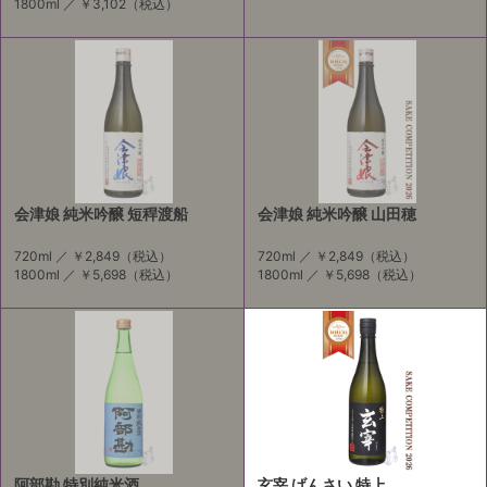
1800ml ／
￥3,102
（税込）
会津娘 純米吟醸 短稈渡船
会津娘 純米吟醸 山田穂
720ml ／
￥2,849
（税込）
720ml ／
￥2,849
（税込）
1800ml ／
￥5,698
（税込）
1800ml ／
￥5,698
（税込）
阿部勘 特別純米酒
玄宰 げんさい 特上