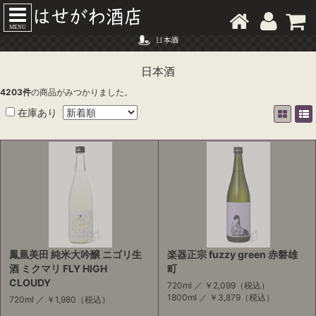
MENU
日本酒
4203
件
の商品がみつかりました。
在庫あり
鳳凰美田 純米大吟醸 ニゴリ生
楽器正宗 fuzzy green 赤磐雄
酒 ミクマリ FLY HIGH
町
CLOUDY
720ml ／
￥2,099
（税込）
1800ml ／
￥3,879
（税込）
720ml ／
￥1,980
（税込）