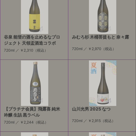
谷泉 能登の酒を止めるなプロ
みむろ杉 木桶菩提もと 奈々露
ジェクト 天領盃酒造コラボ
720ml ／
￥2,970
（税込）
720ml ／
￥2,310
（税込）
【プラチナ会員】飛露喜 純米
山川光男 2025 なつ
吟醸 生詰 黒ラベル
720ml ／
￥2,915
（税込）
720ml ／
￥2,244
（税込）