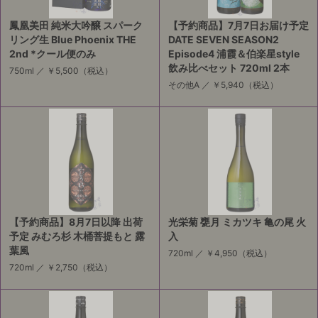
鳳凰美田 純米大吟醸 スパーク
【予約商品】7月7日お届け予定
リング生 Blue Phoenix THE
DATE SEVEN SEASON2
2nd *クール便のみ
Episode4 浦霞＆伯楽星style
飲み比べセット 720ml 2本
750ml ／
￥5,500
（税込）
その他A ／
￥5,940
（税込）
【予約商品】8月7日以降 出荷
光栄菊 甕月 ミカツキ 亀の尾 火
予定 みむろ杉 木桶菩提もと 露
入
葉風
720ml ／
￥4,950
（税込）
720ml ／
￥2,750
（税込）