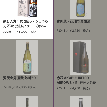
醸し人九平次 別設 べつしつら
吉田蔵u 石川門 貴醸酒
え 不変と流転 *クール便のみ
720ml ／
￥2,420
（税込）
720ml ／
￥11,000
（税込）
賀茂金秀 麗酸 雄町60
赤武 AKABU UNITED
ARROWS 別注 純米大吟醸
720ml ／
￥2,035
（税込）
720ml ／
￥4,950
（税込）