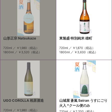
山形正宗 Natsukaze
東魁盛 特別純米 雄町
720ml ／
￥1,980
（税込）
720ml ／
￥1,870
（税込）
1800ml ／
￥3,520
（税込）
1800ml ／
￥3,630
（税込）
UGO COROLLA 相原酒造
山城屋 蒼嵐 Seiran うすにごり
火入 *クール便のみ
720ml ／
￥1,980
（税込）
720ml ／
￥2,200
（税込）