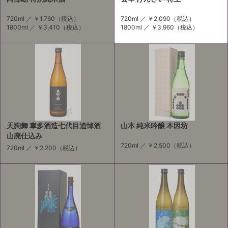
720ml ／
￥1,760
（税込）
720ml ／
￥2,090
（税込）
1800ml ／
￥3,410
（税込）
1800ml ／
￥3,960
（税込）
天狗舞 車多酒造七代目追悼酒
山本 純米吟醸 本因坊
山廃仕込み
720ml ／
￥2,500
（税込）
720ml ／
￥2,200
（税込）