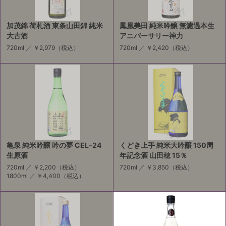
加茂錦 荷札酒 東条山田錦 純米
鳳凰美田 純米吟醸 無濾過本生
大古酒
アニバーサリー神力
720ml ／
￥2,979
（税込）
720ml ／
￥2,420
（税込）
亀泉 純米吟醸 吟の夢 CEL-24
くどき上手 純米大吟醸 150周
生原酒
年記念酒 山田穂 15％
720ml ／
￥2,200
（税込）
720ml ／
￥3,850
（税込）
1800ml ／
￥4,400
（税込）