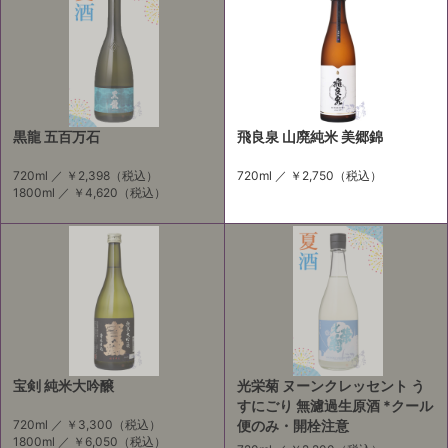
黒龍 五百万石
飛良泉 山廃純米 美郷錦
720ml ／
￥2,398
（税込）
720ml ／
￥2,750
（税込）
1800ml ／
￥4,620
（税込）
宝剣 純米大吟醸
光栄菊 ヌーンクレッセント う
すにごり 無濾過生原酒 *クール
720ml ／
￥3,300
（税込）
便のみ・開栓注意
1800ml ／
￥6,050
（税込）