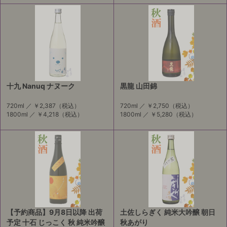
十九 Nanuq ナヌーク
黒龍 山田錦
720ml ／
￥2,387
（税込）
720ml ／
￥2,750
（税込）
1800ml ／
￥4,218
（税込）
1800ml ／
￥5,280
（税込）
【予約商品】9月8日以降 出荷
土佐しらぎく 純米大吟醸 朝日
予定 十石 じっこく 秋 純米吟醸
秋あがり