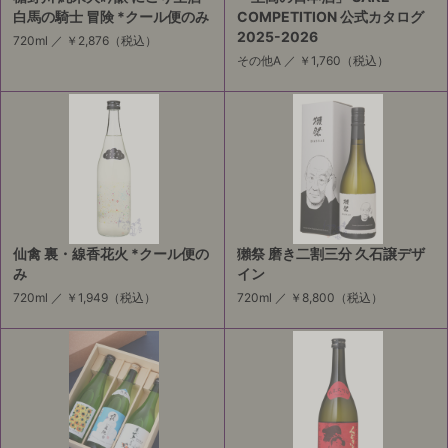
白馬の騎士 冒険 *クール便のみ
COMPETITION 公式カタログ
2025-2026
720ml ／
￥2,876
（税込）
その他A ／
￥1,760
（税込）
仙禽 裏・線香花火 *クール便の
獺祭 磨き二割三分 久石譲デザ
み
イン
720ml ／
￥1,949
（税込）
720ml ／
￥8,800
（税込）