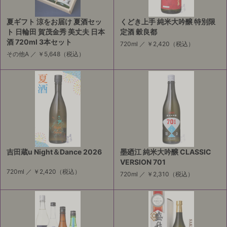
夏ギフト 涼をお届け 夏酒セッ
くどき上手 純米大吟醸 特別限
ト 日輪田 賀茂金秀 美丈夫 日本
定酒 穀良都
酒 720ml 3本セット
720ml ／
￥2,420
（税込）
その他A ／
￥5,648
（税込）
吉田蔵u Night＆Dance 2026
墨廼江 純米大吟醸 CLASSIC
VERSION 701
720ml ／
￥2,420
（税込）
720ml ／
￥2,310
（税込）