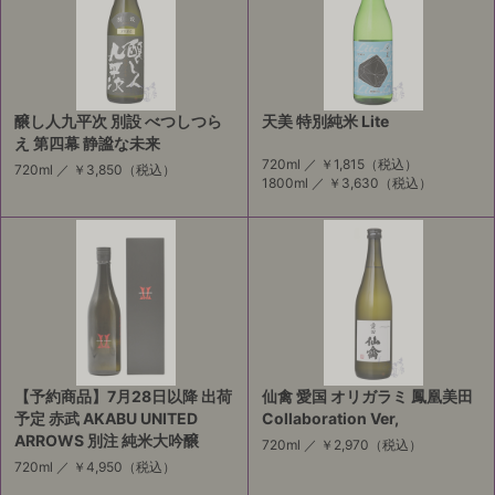
醸し人九平次 別設 べつしつら
天美 特別純米 Lite
え 第四幕 静謐な未来
720ml ／
￥1,815
（税込）
720ml ／
￥3,850
（税込）
1800ml ／
￥3,630
（税込）
【予約商品】7月28日以降 出荷
仙禽 愛国 オリガラミ 鳳凰美田
予定 赤武 AKABU UNITED
Collaboration Ver,
ARROWS 別注 純米大吟醸
720ml ／
￥2,970
（税込）
720ml ／
￥4,950
（税込）