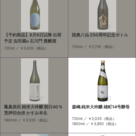
【予約商品】8月6日以降 出荷
陸奥八仙 250周年記念ボトル
予定 吉田蔵u 石川門 貴醸酒
720ml ／
￥2,750
（税込）
720ml ／
￥2,420
（税込）
鳳凰美田 純米大吟醸 朝日40％
森嶋 純米大吟醸 雄町14号酵母
荒押切合併 かすみ本生
720ml ／
￥2,035
（税込）
1800ml ／
￥3,520
（税込）
1800ml ／
￥3,850
（税込）