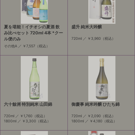
夏を堪能！イチオシの夏酒 飲
盛升 純米大吟醸
み比べセット 720ml 4本 *クー
ル便のみ
720ml ／
￥3,960
（税込）
その他A ／
￥7,557
（税込）
六十餘洲 特別純米 山田錦
御慶事 純米吟醸 ひたち錦
720ml ／
￥1,760
（税込）
720ml ／
￥2,090
（税込）
1800ml ／
￥3,300
（税込）
1800ml ／
￥4,180
（税込）