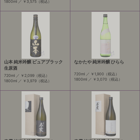
1800ml ／
￥3,575
（税込）
山本 純米吟醸 ピュアブラック
なかたや 純米吟醸 ひらら
生原酒
720ml ／
￥1,900
（税込）
720ml ／
￥2,099
（税込）
1800ml ／
￥3,070
（税込）
1800ml ／
￥3,979
（税込）