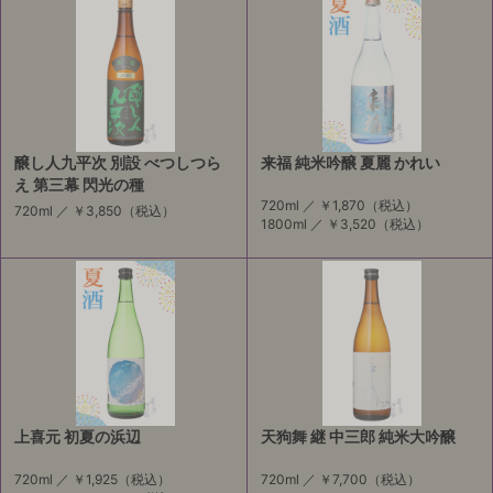
醸し人九平次 別設 べつしつら
来福 純米吟醸 夏麗 かれい
え 第三幕 閃光の種
720ml ／
￥1,870
（税込）
720ml ／
￥3,850
（税込）
1800ml ／
￥3,520
（税込）
上喜元 初夏の浜辺
天狗舞 継 中三郎 純米大吟醸
720ml ／
￥1,925
（税込）
720ml ／
￥7,700
（税込）