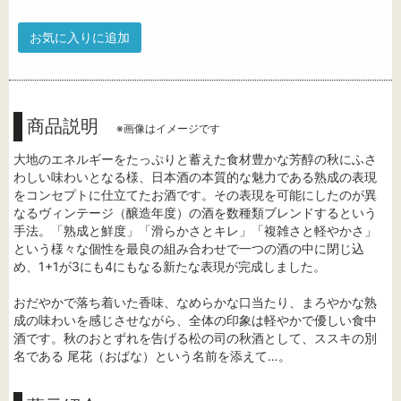
お気に入りに追加
商品説明
※画像はイメージです
大地のエネルギーをたっぷりと蓄えた食材豊かな芳醇の秋にふさ
わしい味わいとなる様、日本酒の本質的な魅力である熟成の表現
をコンセプトに仕立てたお酒です。その表現を可能にしたのが異
なるヴィンテージ（醸造年度）の酒を数種類ブレンドするという
手法。「熟成と鮮度」「滑らかさとキレ」「複雑さと軽やかさ」
という様々な個性を最良の組み合わせで一つの酒の中に閉じ込
め、1+1が3にも4にもなる新たな表現が完成しました。
おだやかで落ち着いた香味、なめらかな口当たり、まろやかな熟
成の味わいを感じさせながら、全体の印象は軽やかで優しい食中
酒です。秋のおとずれを告げる松の司の秋酒として、ススキの別
名である 尾花（おばな）という名前を添えて…。