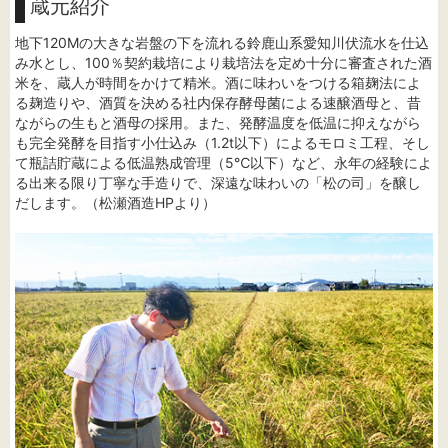
蔵元紹介
地下120Mの大きな岩盤の下を流れる鈴鹿山系愛知川伏流水を仕込
み水とし、100％契約栽培により栽培法を定め十分に審査された酒
米を、蔵人が時間をかけて精米。酒に味わいをつける箱麹法によ
る麹造りや、酒質を決める社内保存酵母菌による速醸酒母と、昔
ながらの生もと酒母の採用。また、発酵温度を低温に抑えながら
も完全発酵を目指す小仕込み（1.2t以下）によるモロミ工程、そし
て瓶詰貯蔵による低温熟成管理（5℃以下）など、永年の経験によ
る出来る限り丁寧な手造りで、深遠な味わいの「松の司」を醸し
だします。（松瀬酒造HPより）