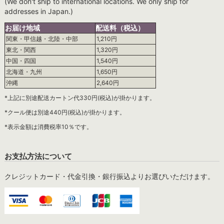
(We don't ship to international locations. We only ship for
addresses in Japan.)
お届け地域
配送料（税込）
関東・甲信越・北陸・中部
1,210円
東北・関西
1,320円
中国・四国
1,540円
北海道・九州
1,650円
沖縄
2,640円
*上記に別途配送カートン代330円(税込)が掛かります。
*クール便は別途440円(税込)が掛かります。
*表示金額は消費税率10％です。
お支払方法について
クレジットカード・代金引換・銀行振込よりお選びいただけます。