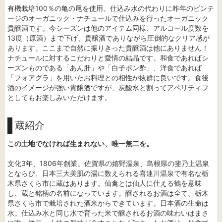
有機栽培100％の亀の尾を使用。仕込み水の代わりに昨年のビンテ
ージのオーガニック・ナチュールで仕込みを行ったオーガニック
貴醸酒です。今シーズンは他のアイテム同様、アルコール度数を
13度（原酒）まで下げ、貴醸酒でありながら圧倒的なクリア感が
あります。ここまで自然に振りきった貴醸酒は他にありません！
ナチュールに対するこだわりと愛情の結晶です。和食であればシ
ーズンものである「あん肝」や「白子ポン酢」、洋食であれば
「フォアグラ」を用いたお料理との相性が抜群に良いです。食後
酒のイメージが強い貴醸酒ですが、炭酸水と割ってアペリティフ
としてもお楽しみいただけます。
蔵紹介
この土地でなければ生まれない、唯一無二を。
文化3年、1806年創業。佐賀県の嬉野温泉、島根県の斐乃上温泉
とならび、日本三大美肌の湯に数えられる喜連川温泉で有名な栃
木県さくら市に蔵はあります。仙禽とは仙人に仕える鶴を意味
し、蔵と銘柄の名前になっています。醸されるお酒は全て、栃木
県さくら市で栽培された酒米からできています。日本酒の生命は
水。仕込み水と同じ水で育った米で醸されるお酒の味わいはまさ