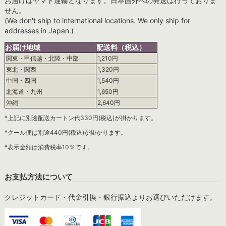
お届けはヤマト運輸となります。日本国外への発送は行っておりま
せん。
(We don't ship to international locations. We only ship for
addresses in Japan.)
お届け地域
配送料（税込）
関東・甲信越・北陸・中部
1,210円
東北・関西
1,320円
中国・四国
1,540円
北海道・九州
1,650円
沖縄
2,640円
*上記に別途配送カートン代330円(税込)が掛かります。
*クール便は別途440円(税込)が掛かります。
*表示金額は消費税率10％です。
お支払方法について
クレジットカード・代金引換・銀行振込よりお選びいただけます。