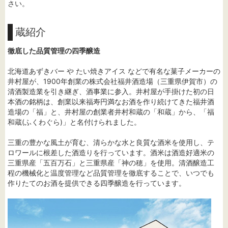
さい。
蔵紹介
徹底した品質管理の四季醸造
北海道あずきバー や たい焼きアイス などで有名な菓子メーカーの
井村屋が、1900年創業の株式会社福井酒造場（三重県伊賀市）の
清酒製造業を引き継ぎ、酒事業に参入。井村屋が手掛けた初の日
本酒の銘柄は、創業以来福寿円満なお酒を作り続けてきた福井酒
造場の「福」と、井村屋の創業者井村和蔵の「和蔵」から、「福
和蔵(ふくわぐら)」と名付けられました。
三重の豊かな風土が育む、清らかな水と良質な酒米を使用し、テ
ロワールに根差した酒造りを行っています。酒米は酒造好適米の
三重県産「五百万石」と三重県産「神の穂」を使用。清酒醸造工
程の機械化と温度管理など品質管理を徹底することで、いつでも
作りたてのお酒を提供できる四季醸造を行っています。