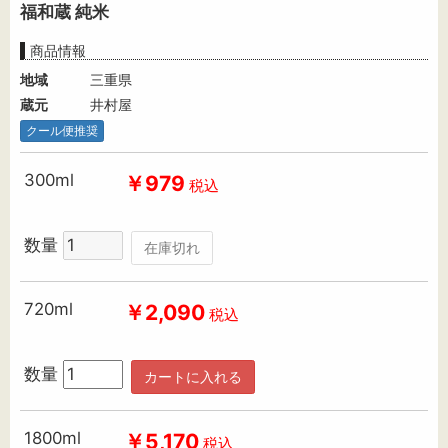
福和蔵 純米
商品情報
地域
三重県
蔵元
井村屋
クール便推奨
300ml
￥979
税込
数量
在庫切れ
720ml
￥2,090
税込
数量
カートに入れる
1800ml
￥5,170
税込