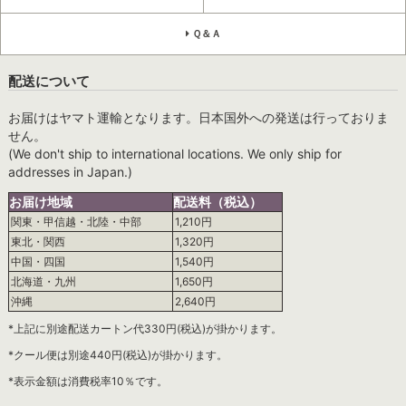
Ｑ＆Ａ
配送について
お届けはヤマト運輸となります。日本国外への発送は行っておりま
せん。
(We don't ship to international locations. We only ship for
addresses in Japan.)
お届け地域
配送料（税込）
関東・甲信越・北陸・中部
1,210円
東北・関西
1,320円
中国・四国
1,540円
北海道・九州
1,650円
沖縄
2,640円
*上記に別途配送カートン代330円(税込)が掛かります。
*クール便は別途440円(税込)が掛かります。
*表示金額は消費税率10％です。