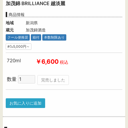
加茂錦 BRILLIANCE 越淡麗
商品情報
地域
新潟県
蔵元
加茂錦酒造
クール便推奨
箱付
本数制限あり
#🍶5,000円～
720ml
￥6,600
税込
数量
完売しました
お気に入りに追加