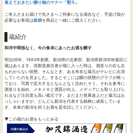
覚えておきたい贈り物のマナー「熨斗」
ご本人さまお届けで先さまへご持参になる場合など、手提げ袋が
必要なお客様は
紙袋
を商品と一緒にご購入ください。
蔵紹介
和洋中関係なく、今の食卓にあったお酒を醸す
明治26年、1893年創業。新潟県の北東部、新潟県新潟市秋葉区に
蔵はあります。現製造責任者が蔵に入った時は、酒造りの右も左
もわからない状態。そんなとき、ある有名な蔵元がテレビに出演
していたのを見ました。するとそこには醪の状態のグラフが映っ
ており、写真で拡大するとなんとなく読めたそう。それを参考に
酒造りを始め、メキメキと酒質が向上。メディアにも取り上げら
れるなど注目度も高い蔵元です。まだまだ発展途上だと蔵元はお
っしゃいますが、どんどん新潟を代表する銘柄に成長していま
す。未来の新潟を担うお酒を是非試してください。
▼この蔵のお酒をもっとみる