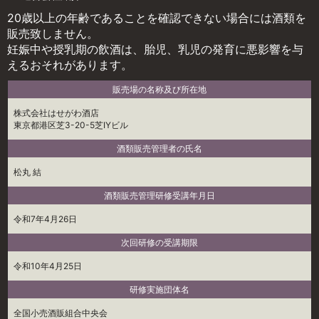
20歳以上の年齢であることを確認できない場合には酒類を
販売致しません。
妊娠中や授乳期の飲酒は、胎児、乳児の発育に悪影響を与
えるおそれがあります。
販売場の名称及び所在地
株式会社はせがわ酒店
東京都港区芝3-20-5芝IYビル
酒類販売管理者の氏名
松丸 結
酒類販売管理研修受講年月日
令和7年4月26日
次回研修の受講期限
令和10年4月25日
研修実施団体名
全国小売酒販組合中央会