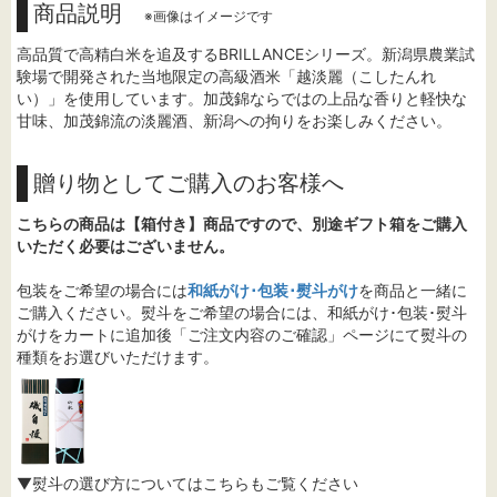
商品説明
※画像はイメージです
高品質で高精白米を追及するBRILLANCEシリーズ。新潟県農業試
験場で開発された当地限定の高級酒米「越淡麗（こしたんれ
い）」を使用しています。加茂錦ならではの上品な香りと軽快な
甘味、加茂錦流の淡麗酒、新潟への拘りをお楽しみください。
贈り物としてご購入のお客様へ
こちらの商品は【箱付き】商品ですので、別途ギフト箱をご購入
いただく必要はございません。
包装をご希望の場合には
和紙がけ･包装･熨斗がけ
を商品と一緒に
ご購入ください。熨斗をご希望の場合には、和紙がけ･包装･熨斗
がけをカートに追加後「ご注文内容のご確認」ページにて熨斗の
種類をお選びいただけます。
▼熨斗の選び方についてはこちらもご覧ください