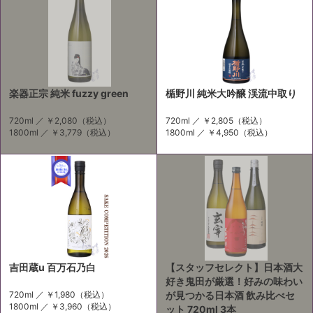
楽器正宗 純米 fuzzy green
楯野川 純米大吟醸 渓流中取り
720ml ／
￥2,080
（税込）
720ml ／
￥2,805
（税込）
1800ml ／
￥3,779
（税込）
1800ml ／
￥4,950
（税込）
吉田蔵u 百万石乃白
【スタッフセレクト】日本酒大
好き鬼田が厳選！好みの味わい
720ml ／
￥1,980
（税込）
が見つかる日本酒 飲み比べセ
1800ml ／
￥3,960
（税込）
ット 720ml 3本