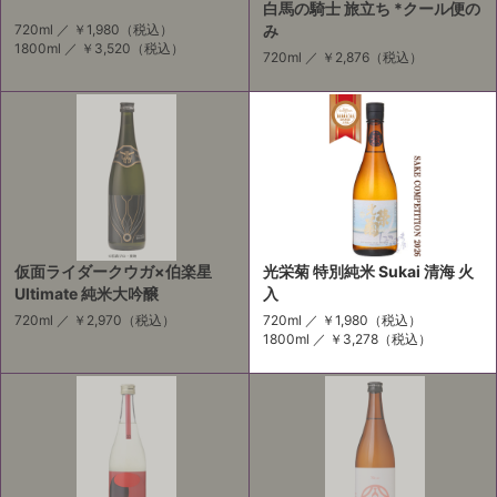
白馬の騎士 旅立ち *クール便の
720ml ／
￥1,980
（税込）
み
1800ml ／
￥3,520
（税込）
720ml ／
￥2,876
（税込）
仮面ライダークウガ×伯楽星
光栄菊 特別純米 Sukai 清海 火
Ultimate 純米大吟醸
入
720ml ／
￥2,970
（税込）
720ml ／
￥1,980
（税込）
1800ml ／
￥3,278
（税込）