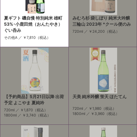
夏ギフト 磯自慢 特別純米 雄町
みむろ杉 袋しぼり 純米大吟醸
53%･小鹿田焼（おんたやき）
三輪山 2023年 *クール便のみ
ぐい呑み
720ml ／
￥24,200
（税込）
その他A ／
￥7,810
（税込）
【予約商品】5月21日以降 出荷
天美 純米吟醸 蛍天 ほたてん
予定 よこやま 夏純吟
720ml ／
￥1,980
（税込）
720ml ／
￥1,870
（税込）
1800ml ／
￥3,960
（税込）
1800ml ／
￥3,740
（税込）