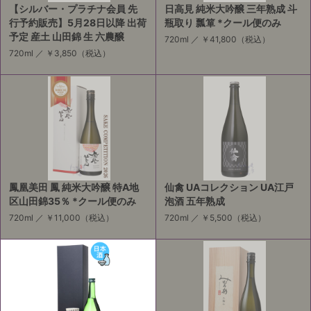
【シルバー・プラチナ会員 先
日高見 純米大吟醸 三年熟成 斗
行予約販売】5月28日以降 出荷
瓶取り 瓢箪 *クール便のみ
予定 産土 山田錦 生 六農醸
720ml ／
￥41,800
（税込）
720ml ／
￥3,850
（税込）
鳳凰美田 鳳 純米大吟醸 特A地
仙禽 UAコレクション UA江戸
区山田錦35％ *クール便のみ
泡酒 五年熟成
720ml ／
￥11,000
（税込）
720ml ／
￥5,500
（税込）