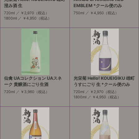
澄み酒 生
EMBLEM *クール便のみ
720ml ／
￥2,970
（税込）
750ml ／
￥4,950
（税込）
1800ml ／
￥4,950
（税込）
仙禽 UAコレクション UAスネ
光栄菊 Hello! KOUEIGIKU 雄町
ーク 貴醸酒にごり生酒
うすにごり 生 *クール便のみ
720ml ／
￥3,960
（税込）
720ml ／
￥2,970
（税込）
1800ml ／
￥4,950
（税込）