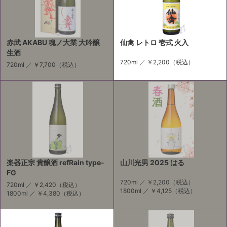
赤武 AKABU 魂ノ大業 大吟醸
仙禽 レトロ 壱式 火入
生酒
720ml ／
￥2,200
（税込）
720ml ／
￥7,700
（税込）
楽器正宗 貴醸酒 refRain type-
山川光男 2025 はる
FG
720ml ／
￥2,200
（税込）
720ml ／
￥2,420
（税込）
1800ml ／
￥4,125
（税込）
1800ml ／
￥4,380
（税込）