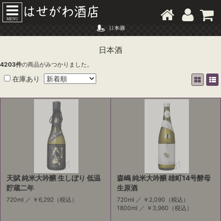
MENU
日本酒
4203
件
の商品がみつかりました。
在庫あり
天賦 純米大吟醸 生しぼり 低温
森嶋 純米大吟醸 雄町14号酵母
貯蔵二年
生原酒
720ml ／
￥6,292
（税込）
720ml ／
￥2,090
（税込）
1800ml ／
￥3,960
（税込）