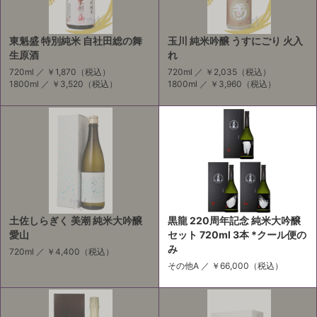
東魁盛 特別純米 自社田総の舞
玉川 純米吟醸 うすにごり 火入
生原酒
れ
720ml ／
￥1,870
（税込）
720ml ／
￥2,035
（税込）
1800ml ／
￥3,520
（税込）
1800ml ／
￥3,960
（税込）
土佐しらぎく 美潮 純米大吟醸
黒龍 220周年記念 純米大吟醸
愛山
セット 720ml 3本 *クール便の
み
720ml ／
￥4,400
（税込）
その他A ／
￥66,000
（税込）