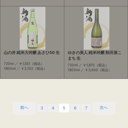
山の井 純米大吟醸 あさひ50 生
ゆきの美人 純米吟醸 秋田酒こ
まち 生
720ml ／
￥1,551
（税込）
720ml ／
￥1,870
（税込）
1800ml ／
￥3,102
（税込）
1800ml ／
￥3,630
（税込）
前へ
次へ
3
4
5
6
7