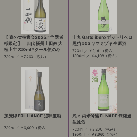
【 春の大抽選会2025ご当選者
十九 Gattolibero ガットリベロ
様限定 】十四代 播州山田錦 大
黒猫 555 ヤマミヅキ 生原酒
極上生 720ml *クール便のみ
720ml ／
￥2,161
（税込）
1800ml ／
￥4,108
（税込）
720ml ／
￥7,260
（税込）
加茂錦 BRILLIANCE 短稈渡船
雁木 純米吟醸 FUNADE 無濾過
生原酒
720ml ／
￥6,600
（税込）
720ml ／
￥2,200
（税込）
1800ml ／
￥3,960
（税込）