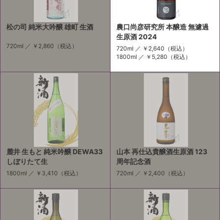
松の司 純米大吟醸 雄町 生酒
農口尚彦研究所 本醸造 無濾過
生原酒 2024
720ml ／
￥2,860
（税込）
720ml ／
￥2,640
（税込）
1800ml ／
￥5,280
（税込）
麓井 生もと 純米吟醸 DEWA33
山本 再仕込貴醸酒生原酒 123
しぼりたて生
周年記念酒
1800ml ／
￥3,410
（税込）
720ml ／
￥2,400
（税込）