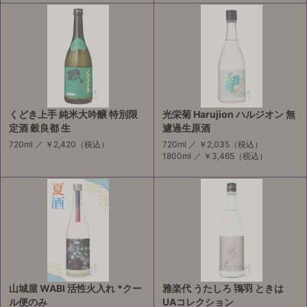
くどき上手 純米大吟醸 特別限
光栄菊 Harujion ハルジオン 無
定酒 穀良都 生
濾過生原酒
720ml ／
￥2,420
（税込）
720ml ／
￥2,035
（税込）
1800ml ／
￥3,465
（税込）
山城屋 WABI 活性火入れ *クー
雅楽代 うたしろ 鴇羽 ときは
ル便のみ
UAコレクション