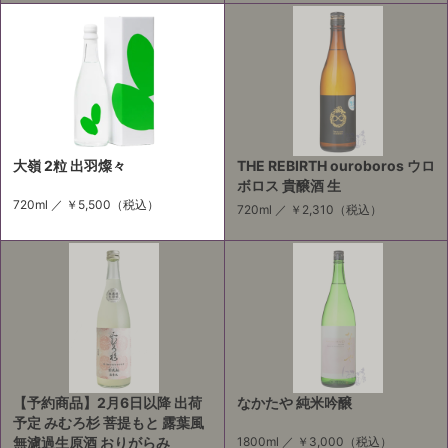
大嶺 2粒 出羽燦々
THE REBIRTH ouroboros ウロ
ボロス 貴醸酒 生
720ml ／
￥5,500
（税込）
720ml ／
￥2,310
（税込）
【予約商品】2月6日以降 出荷
なかたや 純米吟醸
予定 みむろ杉 菩提もと 露葉風
無濾過生原酒 おりがらみ
1800ml ／
￥3,000
（税込）