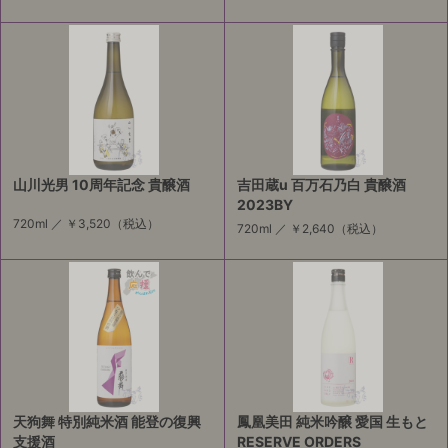
山川光男 10周年記念 貴醸酒
吉田蔵u 百万石乃白 貴醸酒
2023BY
720ml ／
￥3,520
（税込）
720ml ／
￥2,640
（税込）
天狗舞 特別純米酒 能登の復興
鳳凰美田 純米吟醸 愛国 生もと
支援酒
RESERVE ORDERS