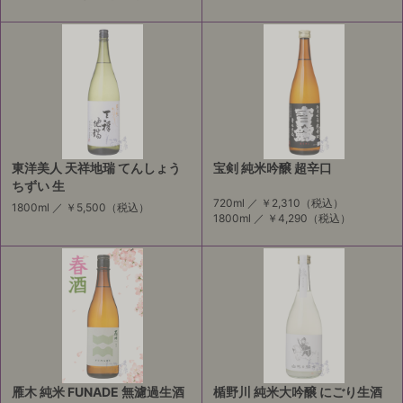
東洋美人 天祥地瑞 てんしょう
宝剣 純米吟醸 超辛口
ちずい 生
720ml ／
￥2,310
（税込）
1800ml ／
￥5,500
（税込）
1800ml ／
￥4,290
（税込）
雁木 純米 FUNADE 無濾過生酒
楯野川 純米大吟醸 にごり生酒