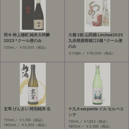
而今 特上雄町 純米大吟醸
大嶺 2粒 山田錦 Limited2025
2023 *クール便のみ
九谷焼酒筒猪口2個 *クール便
のみ
720ml ／
￥55,000
（税込）
その他A ／
￥50,000
（税込）
玄宰 げんさい 特別純米 生
十九 II serpente イル セルペエ
ンテ
720ml ／
￥1,760
（税込）
720ml ／
￥1,832
（税込）
1800ml ／
￥3,300
（税込）
1800ml ／
￥3,366
（税込）