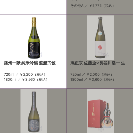
その他A ／
￥5,775
（税込）
播州一献 純米吟醸 渡船弐號
鳩正宗 佐藤企×長谷川浩一 生
720ml ／
￥2,200
（税込）
720ml ／
￥2,000
（税込）
1800ml ／
￥3,960
（税込）
1800ml ／
￥3,600
（税込）