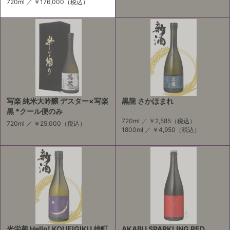
720ml ／
￥176,000
（税込）
写楽 純米大吟醸 デスター×写楽
黒龍 さかほまれ
黒 *クール便のみ
720ml ／
￥2,585
（税込）
720ml ／
￥25,000
（税込）
1800ml ／
￥4,950
（税込）
光栄菊 Hello! KOUEIGIKU 雄町
AKABU SPARKLING RED