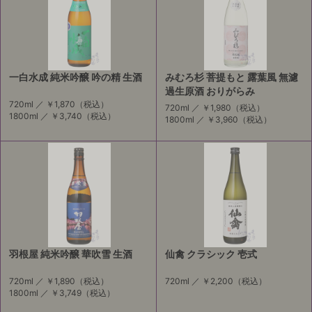
一白水成 純米吟醸 吟の精 生酒
みむろ杉 菩提もと 露葉風 無濾
過生原酒 おりがらみ
720ml ／
￥1,870
（税込）
720ml ／
￥1,980
（税込）
1800ml ／
￥3,740
（税込）
1800ml ／
￥3,960
（税込）
羽根屋 純米吟醸 華吹雪 生酒
仙禽 クラシック 壱式
720ml ／
￥1,890
（税込）
720ml ／
￥2,200
（税込）
1800ml ／
￥3,749
（税込）