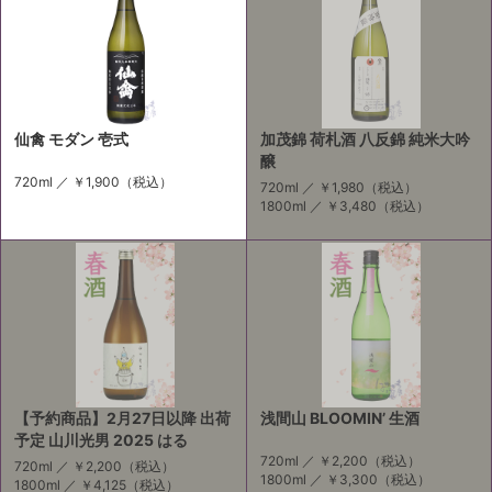
仙禽 モダン 壱式
加茂錦 荷札酒 八反錦 純米大吟
醸
720ml ／
￥1,900
（税込）
720ml ／
￥1,980
（税込）
1800ml ／
￥3,480
（税込）
【予約商品】2月27日以降 出荷
浅間山 BLOOMIN’ 生酒
予定 山川光男 2025 はる
720ml ／
￥2,200
（税込）
720ml ／
￥2,200
（税込）
1800ml ／
￥3,300
（税込）
1800ml ／
￥4,125
（税込）