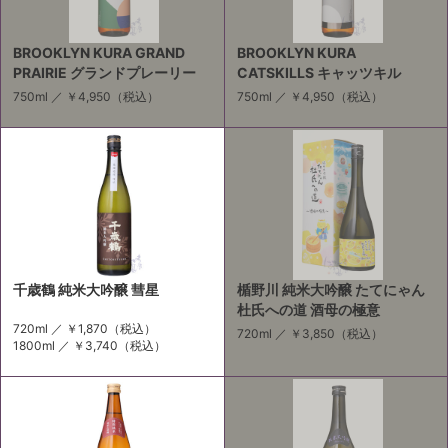
BROOKLYN KURA GRAND
BROOKLYN KURA
PRAIRIE グランドプレーリー
CATSKILLS キャッツキル
750ml ／
￥4,950
（税込）
750ml ／
￥4,950
（税込）
千歳鶴 純米大吟醸 彗星
楯野川 純米大吟醸 たてにゃん
杜氏への道 酒母の極意
720ml ／
￥1,870
（税込）
720ml ／
￥3,850
（税込）
1800ml ／
￥3,740
（税込）