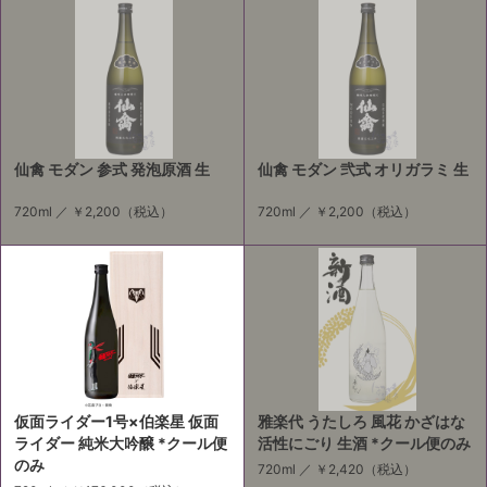
仙禽 モダン 参式 発泡原酒 生
仙禽 モダン 弐式 オリガラミ 生
720ml ／
￥2,200
（税込）
720ml ／
￥2,200
（税込）
仮面ライダー1号×伯楽星 仮面
雅楽代 うたしろ 風花 かざはな
ライダー 純米大吟醸 *クール便
活性にごり 生酒 *クール便のみ
のみ
720ml ／
￥2,420
（税込）