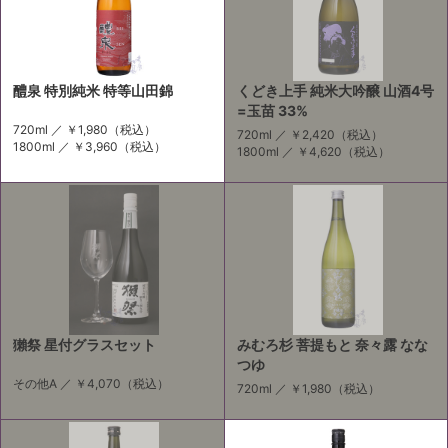
醴泉 特別純米 特等山田錦
くどき上手 純米大吟醸 山酒4号
=玉苗 33%
720ml ／
￥1,980
（税込）
720ml ／
￥2,420
（税込）
1800ml ／
￥3,960
（税込）
1800ml ／
￥4,620
（税込）
獺祭 星付グラスセット
みむろ杉 菩提もと 奈々露 なな
つゆ
その他A ／
￥4,070
（税込）
720ml ／
￥1,980
（税込）