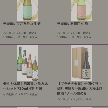
吉田蔵u 百万石乃白 生酒
吉田蔵u 石川門 生酒
720ml ／
￥1,980
（税込）
720ml ／
￥1,980
（税込）
1800ml ／
￥3,960
（税込）
1800ml ／
￥3,960
（税込）
個性を体感！酒米違い 飲み比
【プラチナ会員】十四代 特上
べセット 720ml 4本 ＃16
雄町 雫取り斗瓶囲い 大極上諸
白酒 *クール便のみ
その他A ／
￥9,275
（税込）
720ml ／
￥88,000
（税込）