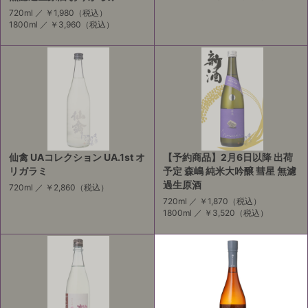
720ml ／
￥1,980
（税込）
1800ml ／
￥3,960
（税込）
仙禽 UAコレクション UA.1st オ
【予約商品】2月6日以降 出荷
リガラミ
予定 森嶋 純米大吟醸 彗星 無濾
過生原酒
720ml ／
￥2,860
（税込）
720ml ／
￥1,870
（税込）
1800ml ／
￥3,520
（税込）