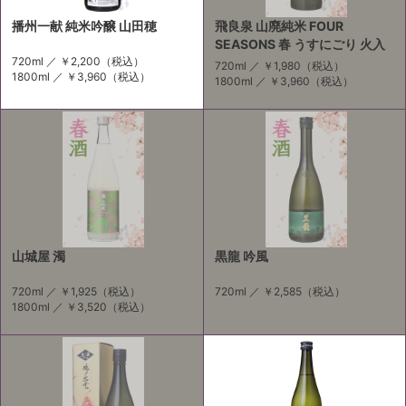
播州一献 純米吟醸 山田穂
飛良泉 山廃純米 FOUR
SEASONS 春 うすにごり 火入
720ml ／
￥2,200
（税込）
720ml ／
￥1,980
（税込）
1800ml ／
￥3,960
（税込）
1800ml ／
￥3,960
（税込）
山城屋 濁
黒龍 吟風
720ml ／
￥1,925
（税込）
720ml ／
￥2,585
（税込）
1800ml ／
￥3,520
（税込）