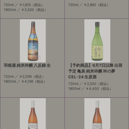
720ml ／
￥1,925
（税込）
720ml ／
￥2,860
（税込）
1800ml ／
￥3,520
（税込）
羽根屋 純米吟醸 八反錦 生
【予約商品】6月7日以降 出荷
予定 亀泉 純米吟醸 吟の夢
720ml ／
￥2,099
（税込）
CEL-24 生原酒
1800ml ／
￥4,199
（税込）
720ml ／
￥2,200
（税込）
1800ml ／
￥4,400
（税込）