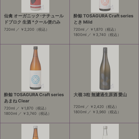
仙禽 オーガニック･ナチュール
酔鯨 TOSAGURA Craft series
ドブロク 生酒 *クール便のみ
とき Mild
720ml ／
￥2,200
（税込）
720ml ／
￥1,870
（税込）
1800ml ／
￥3,740
（税込）
酔鯨 TOSAGURA Craft series
大嶺 3粒 無濾過生原酒 愛山
あまね Clear
720ml ／
￥2,420
（税込）
720ml ／
￥1,870
（税込）
1800ml ／
￥3,960
（税込）
1800ml ／
￥3,740
（税込）