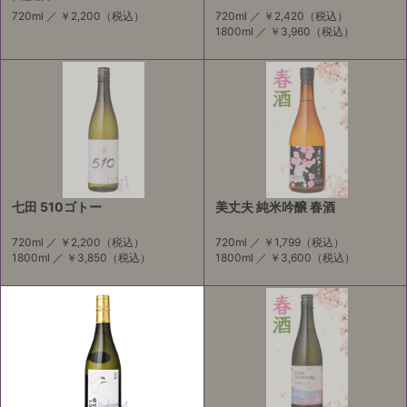
720ml ／
￥2,200
（税込）
720ml ／
￥2,420
（税込）
1800ml ／
￥3,960
（税込）
七田 510ゴトー
美丈夫 純米吟醸 春酒
720ml ／
￥2,200
（税込）
720ml ／
￥1,799
（税込）
1800ml ／
￥3,850
（税込）
1800ml ／
￥3,600
（税込）