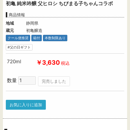
初亀 純米吟醸 父ヒロシ ちびまる子ちゃんコラボ
商品情報
地域
静岡県
蔵元
初亀醸造
クール便推奨
箱付
本数制限あり
#父の日ギフト
720ml
￥3,630
税込
数量
完売しました
お気に入りに追加