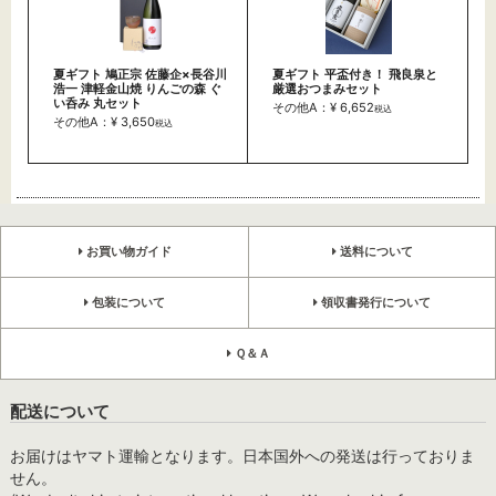
夏ギフト 鳩正宗 佐藤企×長谷川
夏ギフト 平盃付き！ 飛良泉と
浩一 津軽金山焼 りんごの森 ぐ
厳選おつまみセット
い呑み 丸セット
その他A：¥ 6,652
税込
その他A：¥ 3,650
税込
お買い物ガイド
送料について
包装について
領収書発行について
Ｑ＆Ａ
配送について
お届けはヤマト運輸となります。日本国外への発送は行っておりま
せん。