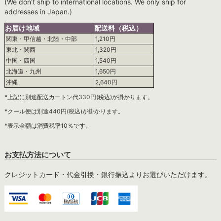
(We don't ship to international locations. We only ship for
addresses in Japan.)
お届け地域
配送料（税込）
関東・甲信越・北陸・中部
1,210円
東北・関西
1,320円
中国・四国
1,540円
北海道・九州
1,650円
沖縄
2,640円
*上記に別途配送カートン代330円(税込)が掛かります。
*クール便は別途440円(税込)が掛かります。
*表示金額は消費税率10％です。
お支払方法について
クレジットカード・代金引換・銀行振込よりお選びいただけます。