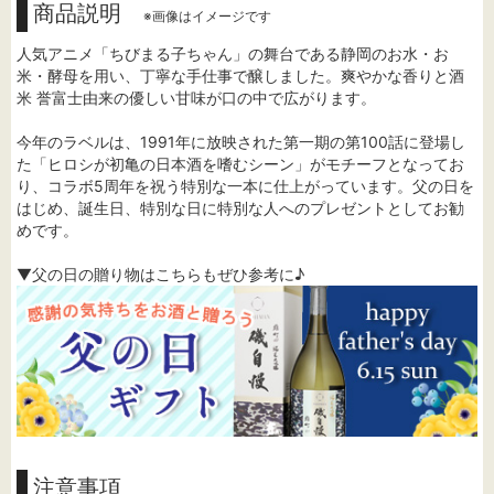
商品説明
※画像はイメージです
人気アニメ「ちびまる子ちゃん」の舞台である静岡のお水・お
米・酵母を用い、丁寧な手仕事で醸しました。爽やかな香りと酒
米 誉富士由来の優しい甘味が口の中で広がります。
今年のラベルは、1991年に放映された第一期の第100話に登場し
た「ヒロシが初亀の日本酒を嗜むシーン」がモチーフとなってお
り、コラボ5周年を祝う特別な一本に仕上がっています。父の日を
はじめ、誕生日、特別な日に特別な人へのプレゼントとしてお勧
めです。
▼父の日の贈り物はこちらもぜひ参考に♪
注意事項