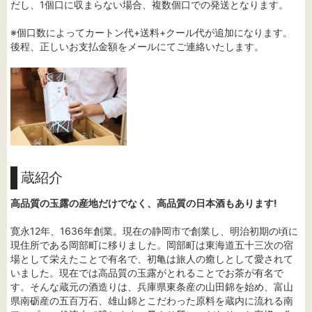
だし、1個口に収まらない場合、複数個口での発送となります。
※個口数によってカートン代+送料+クール代が追加になります。
後程、正しいお支払金額をメールにてご連絡いたします。
蔵紹介
高品質の玉露の産地だけでなく、高品質の日本酒もあります!
寛永12年、1636年創業。現在の静岡市で創業し、明治初期の頃に
現住所である岡部町に移りました。岡部町は東海道五十三次の宿
場として栄えたことで有名で、初亀は旅人の癒しとして愛されて
いました。現在では高品質の玉露がとれることでお茶が有名で
す。そんな蔵元の酒造りは、兵庫県東条産の山田錦を始め、富山
県南砺産の五百万石、雄山錦とこだわった原料を蔵内に流れる南