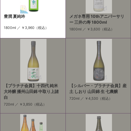
豊潤 夏純吟
メガネ専用 10thアニバーサリ
ー 三井の寿 1800ml
1800ml ／
￥3,960
（税込）
1800ml ／
￥3,630
（税込）
【プラチナ会員】十四代 純米
【シルバー・プラチナ会員】産
大吟醸 播州山田錦 中取り上諸
土 しおり 山田錦 生 七農醸
白
720ml ／
￥4,530
（税込）
720ml ／
￥3,850
（税込）