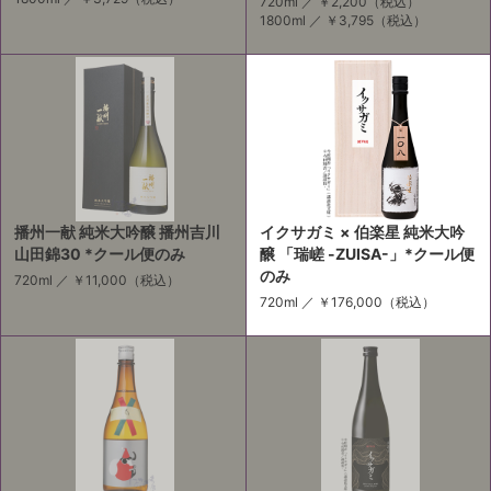
720ml ／
￥2,200
（税込）
1800ml ／
￥3,795
（税込）
播州一献 純米大吟醸 播州吉川
イクサガミ × 伯楽星 純米大吟
山田錦30 *クール便のみ
醸 「瑞嵯 -ZUISA-」*クール便
のみ
720ml ／
￥11,000
（税込）
720ml ／
￥176,000
（税込）