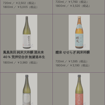
720ml ／
￥1,760
（税込）
720ml ／
￥2,502
（税込）
1800ml ／
￥3,520
（税込）
1800ml ／
￥5,005
（税込）
鳳凰美田 純米大吟醸 酒未来
醴泉 せせらぎ 純米吟醸
40％ 荒押切合併 無濾過本生
720ml ／
￥1,595
（税込）
1800ml ／
￥3,960
（税込）
1800ml ／
￥3,190
（税込）