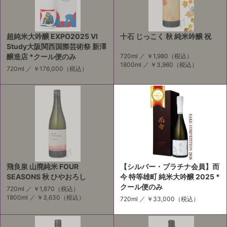
超純米大吟醸 EXPO2025 VI
十石 じっこく 秋 純米吟醸 祝
Study大阪関西国際芸術祭 新澤
醸造店 *クール便のみ
720ml ／
￥1,980
（税込）
1800ml ／
￥3,960
（税込）
720ml ／
￥176,000
（税込）
飛良泉 山廃純米 FOUR
【シルバー・プラチナ会員】而
SEASONS 秋 ひやおろし
今 特等雄町 純米大吟醸 2025 *
クール便のみ
720ml ／
￥1,870
（税込）
1800ml ／
￥3,630
（税込）
720ml ／
￥33,000
（税込）