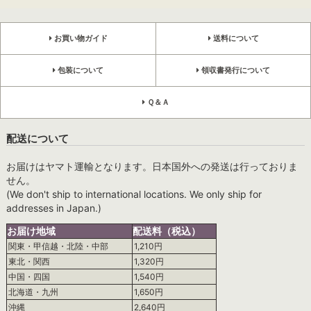
お買い物ガイド
送料について
包装について
領収書発行について
Ｑ＆Ａ
配送について
お届けはヤマト運輸となります。日本国外への発送は行っておりま
せん。
(We don't ship to international locations. We only ship for
addresses in Japan.)
お届け地域
配送料（税込）
関東・甲信越・北陸・中部
1,210円
東北・関西
1,320円
中国・四国
1,540円
北海道・九州
1,650円
沖縄
2,640円