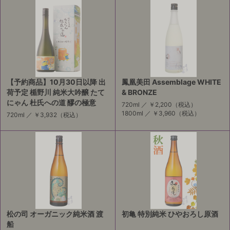
【予約商品】10月30日以降 出
鳳凰美田 Assemblage WHITE
荷予定 楯野川 純米大吟醸 たて
& BRONZE
にゃん 杜氏への道 醪の極意
720ml ／
￥2,200
（税込）
1800ml ／
￥3,960
（税込）
720ml ／
￥3,932
（税込）
松の司 オーガニック純米酒 渡
初亀 特別純米 ひやおろし原酒
船