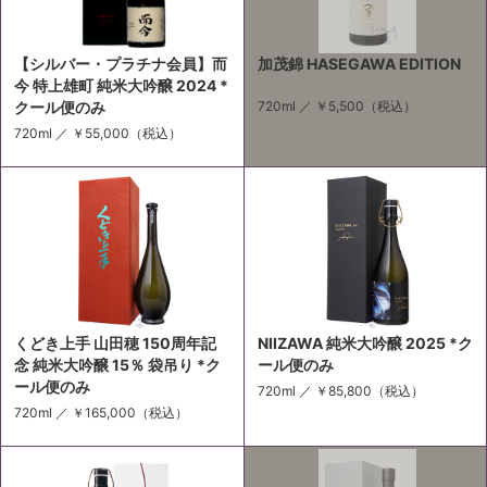
【シルバー・プラチナ会員】而
加茂錦 HASEGAWA EDITION
今 特上雄町 純米大吟醸 2024 *
クール便のみ
720ml ／
￥5,500
（税込）
720ml ／
￥55,000
（税込）
くどき上手 山田穂 150周年記
NIIZAWA 純米大吟醸 2025 *ク
念 純米大吟醸 15％ 袋吊り *ク
ール便のみ
ール便のみ
720ml ／
￥85,800
（税込）
720ml ／
￥165,000
（税込）