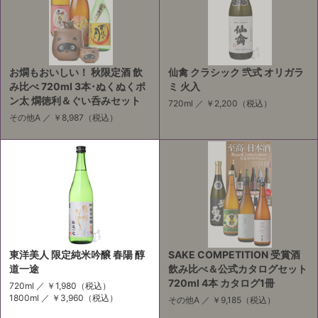
お燗もおいしい！ 秋限定酒 飲
仙禽 クラシック 弐式 オリガラ
み比べ 720ml 3本･ぬくぬくポ
ミ 火入
ン太 燗徳利＆ぐい呑みセット
720ml ／
￥2,200
（税込）
その他A ／
￥8,987
（税込）
東洋美人 限定純米吟醸 春陽 醇
SAKE COMPETITION 受賞酒
道一途
飲み比べ＆公式カタログセット
720ml 4本 カタログ1冊
720ml ／
￥1,980
（税込）
1800ml ／
￥3,960
（税込）
その他A ／
￥9,185
（税込）