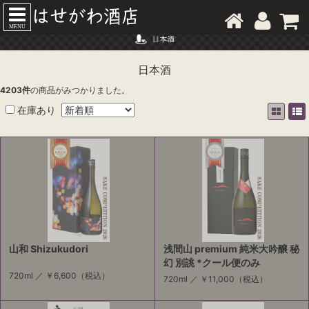
MENU
日本酒
4203
件
の商品がみつかりました。
在庫あり
山和 Shizukudori
浅間山 premium 純米大吟醸 秘
幻 別誂 *クール便のみ
720ml ／
￥6,600
（税込）
720ml ／
￥11,000
（税込）