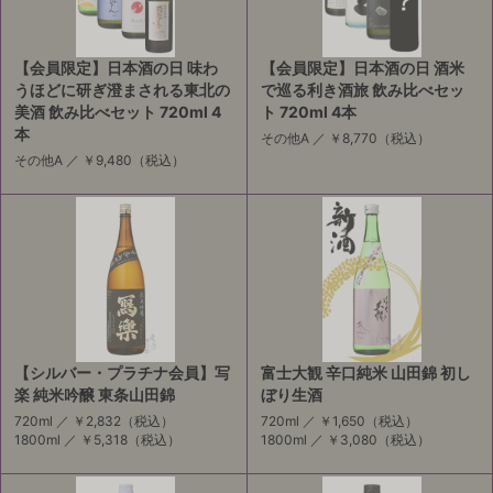
【会員限定】日本酒の日 味わ
【会員限定】日本酒の日 酒米
うほどに研ぎ澄まされる東北の
で巡る利き酒旅 飲み比べセッ
美酒 飲み比べセット 720ml 4
ト 720ml 4本
本
その他A ／
￥8,770
（税込）
その他A ／
￥9,480
（税込）
【シルバー・プラチナ会員】写
富士大観 辛口純米 山田錦 初し
楽 純米吟醸 東条山田錦
ぼり生酒
720ml ／
￥2,832
（税込）
720ml ／
￥1,650
（税込）
1800ml ／
￥5,318
（税込）
1800ml ／
￥3,080
（税込）