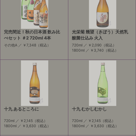
完売間近！秋の日本酒 飲み比
光栄菊 幾望（きぼう）天然乳
べセット ＃2 720ml 4本
酸菌仕込み 火入
その他A ／
￥7,348
（税込）
720ml ／
￥2,090
（税込）
1800ml ／
￥3,740
（税込）
十九 あるところに
十九 むかしむかし
720ml ／
￥2,145
（税込）
720ml ／
￥2,145
（税込）
1800ml ／
￥3,630
（税込）
1800ml ／
￥3,630
（税込）