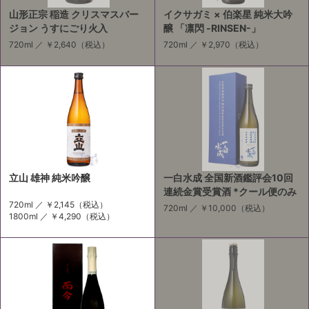
山形正宗 稲造 クリスマスバー
イクサガミ × 伯楽星 純米大吟
ジョン うすにごり火入
醸 「凛閃 -RINSEN-」
720ml ／
￥2,640
（税込）
720ml ／
￥2,970
（税込）
立山 雄神 純米吟醸
一白水成 全国新酒鑑評会10回
連続金賞受賞酒 *クール便のみ
720ml ／
￥2,145
（税込）
720ml ／
￥10,000
（税込）
1800ml ／
￥4,290
（税込）