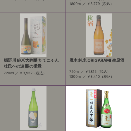
1800ml ／
￥3,779
（税込）
楯野川 純米大吟醸 たてにゃん
雁木 純米 ORIGARAMI 生原酒
杜氏への道 醪の極意
720ml ／
￥1,815
（税込）
720ml ／
￥3,932
（税込）
1800ml ／
￥3,410
（税込）