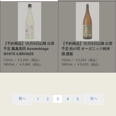
【予約商品】10月9日以降 出荷
【予約商品】10月8日以降 出荷
予定 鳳凰美田 Assemblage
予定 松の司 オーガニック純米
WHITE＆BRONZE
酒 渡船
720ml ／
￥2,200
（税込）
720ml ／
￥2,502
（税込）
1800ml ／
￥3,960
（税込）
1800ml ／
￥5,005
（税込）
前へ
次へ
1
2
3
4
5