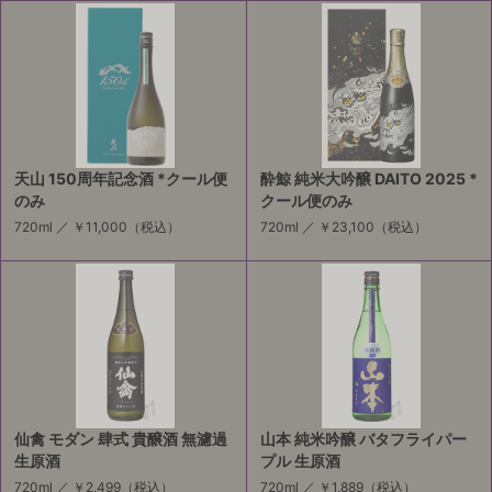
天山 150周年記念酒 *クール便
酔鯨 純米大吟醸 DAITO 2025 *
のみ
クール便のみ
720ml ／
￥11,000
（税込）
720ml ／
￥23,100
（税込）
仙禽 モダン 肆式 貴醸酒 無濾過
山本 純米吟醸 バタフライパー
生原酒
プル 生原酒
720ml ／
￥2,499
（税込）
720ml ／
￥1,889
（税込）