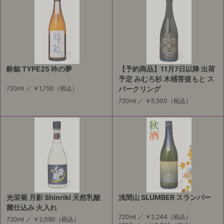
酔鯨 TYPE25 吟の夢
【予約商品】11月7日以降 出荷
予定 みむろ杉 木桶菩提もと ス
720ml ／
￥1,750
（税込）
パークリング
720ml ／
￥5,500
（税込）
光栄菊 月影 Shinriki 天然乳酸
浅間山 SLUMBER スランバー
菌仕込み 火入れ
720ml ／
￥2,244
（税込）
720ml ／
￥2,090
（税込）