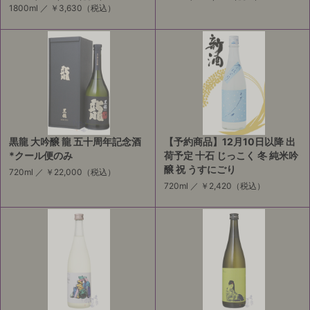
1800ml ／
￥3,630
（税込）
黒龍 大吟醸 龍 五十周年記念酒
【予約商品】12月10日以降 出
*クール便のみ
荷予定 十石 じっこく 冬 純米吟
醸 祝 うすにごり
720ml ／
￥22,000
（税込）
720ml ／
￥2,420
（税込）