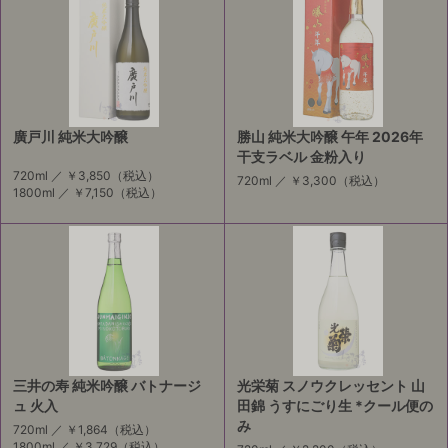
廣戸川 純米大吟醸
勝山 純米大吟醸 午年 2026年
干支ラベル 金粉入り
720ml ／
￥3,850
（税込）
720ml ／
￥3,300
（税込）
1800ml ／
￥7,150
（税込）
三井の寿 純米吟醸 バトナージ
光栄菊 スノウクレッセント 山
ュ 火入
田錦 うすにごり生 *クール便の
み
720ml ／
￥1,864
（税込）
1800ml ／
￥3,729
（税込）