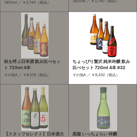
1800ml ／
￥3,740
（税込）
1800ml ／
￥3,740
（税込）
秋を呼ぶ日本酒 飲み比べセッ
ちょっぴり贅沢 純米吟醸 飲み
ト 720ml 4本
比べセット 720ml 4本 #32
その他A ／
￥8,518
（税込）
その他A ／
￥8,492
（税込）
【スタッフセレクト】日本酒大
黒龍 いっちょらい 吟醸