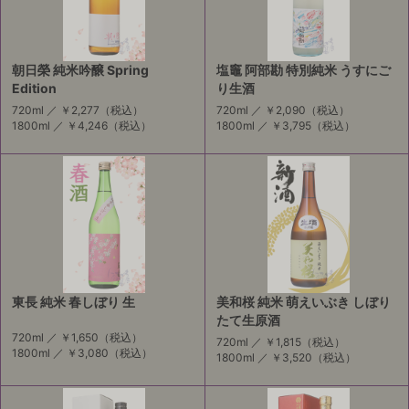
朝日榮 純米吟醸 Spring
塩竈 阿部勘 特別純米 うすにご
Edition
り生酒
720ml ／
￥2,277
（税込）
720ml ／
￥2,090
（税込）
1800ml ／
￥4,246
（税込）
1800ml ／
￥3,795
（税込）
東長 純米 春しぼり 生
美和桜 純米 萌えいぶき しぼり
たて生原酒
720ml ／
￥1,650
（税込）
720ml ／
￥1,815
（税込）
1800ml ／
￥3,080
（税込）
1800ml ／
￥3,520
（税込）