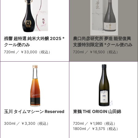
残響 超特選 純米大吟醸 2025 *
農口尚彦研究所 夢造 能登復興
クール便のみ
支援特別限定酒 *クール便のみ
720ml ／
￥33,000
（税込）
720ml ／
￥16,500
（税込）
玉川 タイムマシーン Reserved
東鶴 THE ORIGIN 山田錦
300ml ／
￥3,300
（税込）
720ml ／
￥1,980
（税込）
1800ml ／
￥3,575
（税込）