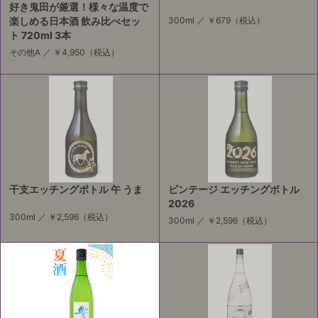
好き鬼田が厳選！様々な温度で
楽しめる日本酒 飲み比べセッ
300ml ／
￥679
（税込）
ト 720ml 3本
その他A ／
￥4,950
（税込）
干支エッチングボトル 午 うま
ビンテージ エッチングボトル
2026
300ml ／
￥2,596
（税込）
300ml ／
￥2,596
（税込）