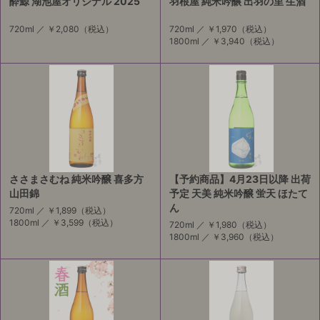
酔鯨 湖池屋オリジナル 2025
羽根屋 純米吟醸 出羽の里 生酒
720ml ／
￥2,080
（税込）
720ml ／
￥1,970
（税込）
1800ml ／
￥3,940
（税込）
ささまさむね 純米吟醸 喜多方
【予約商品】4月23日以降 出荷
山田錦
予定 天美 純米吟醸 蛍天 ほたて
ん
720ml ／
￥1,899
（税込）
1800ml ／
￥3,599
（税込）
720ml ／
￥1,980
（税込）
1800ml ／
￥3,960
（税込）