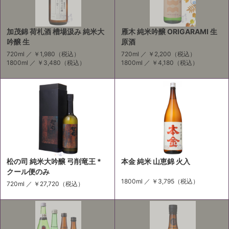
加茂錦 荷札酒 槽場汲み 純米大
雁木 純米吟醸 ORIGARAMI 生
吟醸 生
原酒
720ml ／
￥1,980
（税込）
720ml ／
￥2,200
（税込）
1800ml ／
￥3,480
（税込）
1800ml ／
￥4,180
（税込）
松の司 純米大吟醸 弓削竜王 *
本金 純米 山恵錦 火入
クール便のみ
1800ml ／
￥3,795
（税込）
720ml ／
￥27,720
（税込）