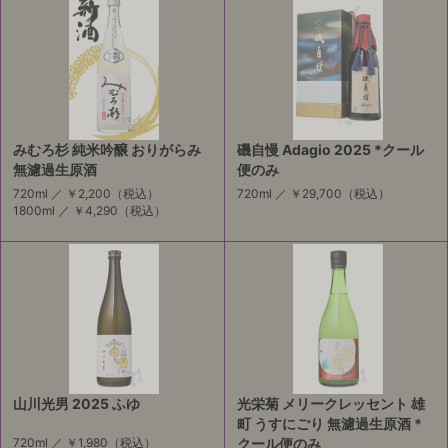
みむろ杉 純米吟醸 おりがらみ
磯自慢 Adagio 2025 *クール
無濾過生原酒
便のみ
720ml ／
￥2,200
（税込）
720ml ／
￥29,700
（税込）
1800ml ／
￥4,290
（税込）
山川光男 2025 ふゆ
光栄菊 メリークレッセント 雄
町 うすにごり 無濾過生原酒 *
720ml ／
￥1,980
（税込）
クール便のみ