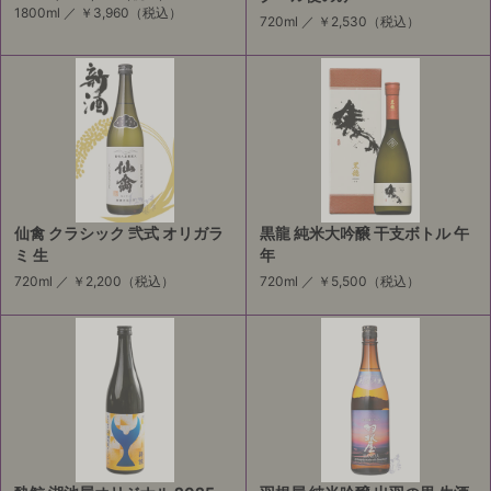
1800ml ／
￥3,960
（税込）
720ml ／
￥2,530
（税込）
仙禽 クラシック 弐式 オリガラ
黒龍 純米大吟醸 干支ボトル 午
ミ 生
年
720ml ／
￥2,200
（税込）
720ml ／
￥5,500
（税込）