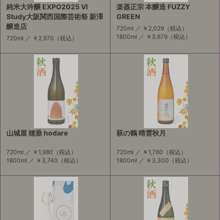
純米大吟醸 EXPO2025 VI
楽器正宗 本醸造 FUZZY
Study大阪関西国際芸術祭 新澤
GREEN
醸造店
720ml ／
￥2,029
（税込）
1800ml ／
￥3,679
（税込）
720ml ／
￥2,970
（税込）
山城屋 穂垂 hodare
萩の鶴 晴雲秋月
720ml ／
￥1,980
（税込）
720ml ／
￥1,760
（税込）
1800ml ／
￥3,740
（税込）
1800ml ／
￥3,300
（税込）