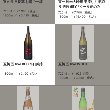
富久長 八反草 お燗で一杯
東一 純米大吟醸 雫搾り 斗瓶取
り 選抜 6BY *クール便のみ
720ml ／
￥1,980
（税込）
720ml ／
￥7,700
（税込）
1800ml ／
￥3,410
（税込）
1800ml ／
￥15,400
（税込）
五橋 五 five RED 辛口純米
五橋 五 five WHITE
1800ml ／
￥3,190
（税込）
720ml ／
￥1,925
（税込）
1800ml ／
￥3,850
（税込）