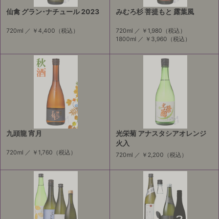
仙禽 グラン･ナチュール 2023
みむろ杉 菩提もと 露葉風
720ml ／
￥4,400
（税込）
720ml ／
￥1,980
（税込）
1800ml ／
￥3,960
（税込）
九頭龍 宵月
光栄菊 アナスタシアオレンジ
火入
720ml ／
￥1,760
（税込）
720ml ／
￥2,200
（税込）