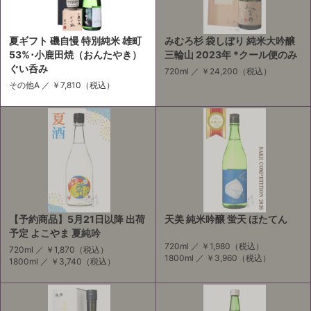
夏ギフト 磯自慢 特別純米 雄町
みむろ杉 袋しぼり 純米大吟醸
53%･小鹿田焼（おんたやき）
三輪山 2023年 *クール便のみ
ぐい呑み
720ml ／
￥24,200
（税込）
その他A ／
￥7,810
（税込）
【予約商品】5月21日以降 出荷
天美 純米吟醸 蛍天 ほたてん
予定 よこやま 夏純吟
720ml ／
￥1,980
（税込）
720ml ／
￥1,870
（税込）
1800ml ／
￥3,960
（税込）
1800ml ／
￥3,740
（税込）