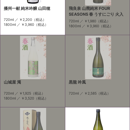
播州一献 純米吟醸 山田穂
飛良泉 山廃純米 FOUR
SEASONS 春 うすにごり 火入
720ml ／
￥2,200
（税込）
720ml ／
￥1,980
（税込）
1800ml ／
￥3,960
（税込）
1800ml ／
￥3,960
（税込）
山城屋 濁
黒龍 吟風
720ml ／
￥1,925
（税込）
720ml ／
￥2,585
（税込）
1800ml ／
￥3,520
（税込）