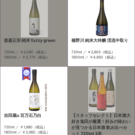
楽器正宗 純米 fuzzy green
楯野川 純米大吟醸 渓流中取り
720ml ／
￥2,080
（税込）
720ml ／
￥2,805
（税込）
1800ml ／
￥3,779
（税込）
1800ml ／
￥4,950
（税込）
吉田蔵u 百万石乃白
【スタッフセレクト】日本酒大
好き鬼田が厳選！好みの味わい
720ml ／
￥1,980
（税込）
が見つかる日本酒 飲み比べセ
1800ml ／
￥3,960
（税込）
ット 720ml 3本