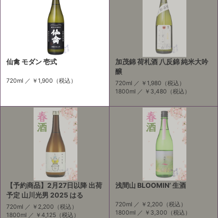
仙禽 モダン 壱式
加茂錦 荷札酒 八反錦 純米大吟
醸
720ml ／
￥1,900
（税込）
720ml ／
￥1,980
（税込）
1800ml ／
￥3,480
（税込）
【予約商品】2月27日以降 出荷
浅間山 BLOOMIN’ 生酒
予定 山川光男 2025 はる
720ml ／
￥2,200
（税込）
720ml ／
￥2,200
（税込）
1800ml ／
￥3,300
（税込）
1800ml ／
￥4,125
（税込）