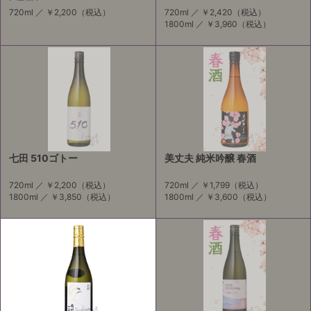
720ml ／
￥2,200
（税込）
720ml ／
￥2,420
（税込）
1800ml ／
￥3,960
（税込）
七田 510ゴトー
美丈夫 純米吟醸 春酒
720ml ／
￥2,200
（税込）
720ml ／
￥1,799
（税込）
1800ml ／
￥3,850
（税込）
1800ml ／
￥3,600
（税込）