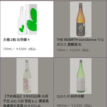
大嶺 2粒 出羽燦々
THE REBIRTH ouroboros ウロ
ボロス 貴醸酒 生
720ml ／
￥5,500
（税込）
720ml ／
￥2,310
（税込）
【予約商品】2月6日以降 出荷
なかたや 純米吟醸
予定 みむろ杉 菩提もと 露葉風
無濾過生原酒 おりがらみ
1800ml ／
￥3,000
（税込）