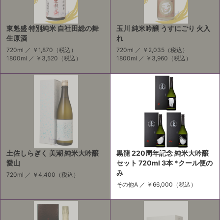
東魁盛 特別純米 自社田総の舞
玉川 純米吟醸 うすにごり 火入
生原酒
れ
720ml ／
￥1,870
（税込）
720ml ／
￥2,035
（税込）
1800ml ／
￥3,520
（税込）
1800ml ／
￥3,960
（税込）
土佐しらぎく 美潮 純米大吟醸
黒龍 220周年記念 純米大吟醸
愛山
セット 720ml 3本 *クール便の
み
720ml ／
￥4,400
（税込）
その他A ／
￥66,000
（税込）