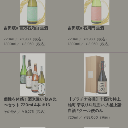
吉田蔵u 百万石乃白 生酒
吉田蔵u 石川門 生酒
720ml ／
￥1,980
（税込）
720ml ／
￥1,980
（税込）
1800ml ／
￥3,960
（税込）
1800ml ／
￥3,960
（税込）
個性を体感！酒米違い 飲み比
【プラチナ会員】十四代 特上
べセット 720ml 4本 ＃16
雄町 雫取り斗瓶囲い 大極上諸
白酒 *クール便のみ
その他A ／
￥9,275
（税込）
720ml ／
￥88,000
（税込）