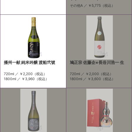
その他A ／
￥5,775
（税込）
播州一献 純米吟醸 渡船弐號
鳩正宗 佐藤企×長谷川浩一 生
720ml ／
￥2,200
（税込）
720ml ／
￥2,000
（税込）
1800ml ／
￥3,960
（税込）
1800ml ／
￥3,600
（税込）