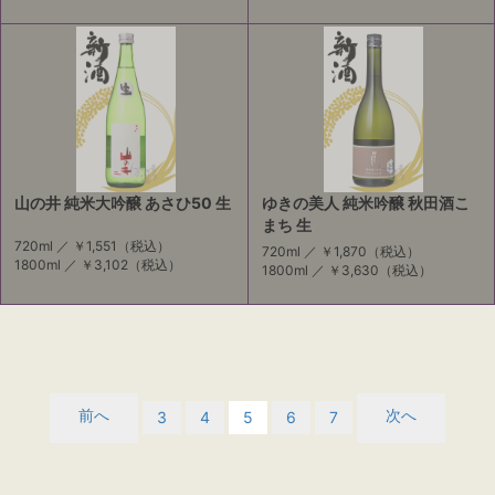
山の井 純米大吟醸 あさひ50 生
ゆきの美人 純米吟醸 秋田酒こ
まち 生
720ml ／
￥1,551
（税込）
720ml ／
￥1,870
（税込）
1800ml ／
￥3,102
（税込）
1800ml ／
￥3,630
（税込）
前へ
次へ
3
4
5
6
7