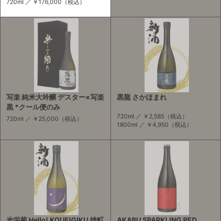
720ml ／
￥176,000
（税込）
写楽 純米大吟醸 デスター×写楽
黒龍 さかほまれ
黒 *クール便のみ
720ml ／
￥2,585
（税込）
720ml ／
￥25,000
（税込）
1800ml ／
￥4,950
（税込）
光栄菊 Hello! KOUEIGIKU 雄町
AKABU SPARKLING RED