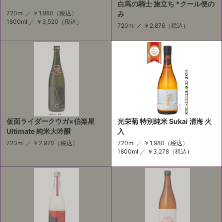
白馬の騎士 旅立ち *クール便の
720ml ／
￥1,980
（税込）
み
1800ml ／
￥3,520
（税込）
720ml ／
￥2,876
（税込）
仮面ライダークウガ×伯楽星
光栄菊 特別純米 Sukai 清海 火
Ultimate 純米大吟醸
入
720ml ／
￥2,970
（税込）
720ml ／
￥1,980
（税込）
1800ml ／
￥3,278
（税込）