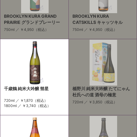
BROOKLYN KURA GRAND
BROOKLYN KURA
PRAIRIE グランドプレーリー
CATSKILLS キャッツキル
750ml ／
￥4,950
（税込）
750ml ／
￥4,950
（税込）
千歳鶴 純米大吟醸 彗星
楯野川 純米大吟醸 たてにゃん
杜氏への道 酒母の極意
720ml ／
￥1,870
（税込）
720ml ／
￥3,850
（税込）
1800ml ／
￥3,740
（税込）