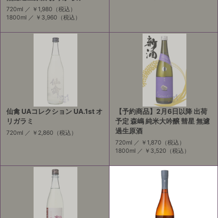
720ml ／
￥1,980
（税込）
1800ml ／
￥3,960
（税込）
仙禽 UAコレクション UA.1st オ
【予約商品】2月6日以降 出荷
リガラミ
予定 森嶋 純米大吟醸 彗星 無濾
過生原酒
720ml ／
￥2,860
（税込）
720ml ／
￥1,870
（税込）
1800ml ／
￥3,520
（税込）