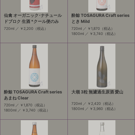
仙禽 オーガニック･ナチュール
酔鯨 TOSAGURA Craft series
ドブロク 生酒 *クール便のみ
とき Mild
720ml ／
￥2,200
（税込）
720ml ／
￥1,870
（税込）
1800ml ／
￥3,740
（税込）
酔鯨 TOSAGURA Craft series
大嶺 3粒 無濾過生原酒 愛山
あまね Clear
720ml ／
￥2,420
（税込）
720ml ／
￥1,870
（税込）
1800ml ／
￥3,960
（税込）
1800ml ／
￥3,740
（税込）