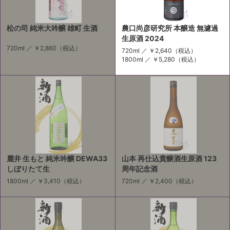
松の司 純米大吟醸 雄町 生酒
農口尚彦研究所 本醸造 無濾過
生原酒 2024
720ml ／
￥2,860
（税込）
720ml ／
￥2,640
（税込）
1800ml ／
￥5,280
（税込）
麓井 生もと 純米吟醸 DEWA33
山本 再仕込貴醸酒生原酒 123
しぼりたて生
周年記念酒
1800ml ／
￥3,410
（税込）
720ml ／
￥2,400
（税込）