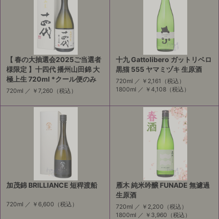
【 春の大抽選会2025ご当選者
十九 Gattolibero ガットリベロ
様限定 】十四代 播州山田錦 大
黒猫 555 ヤマミヅキ 生原酒
極上生 720ml *クール便のみ
720ml ／
￥2,161
（税込）
1800ml ／
￥4,108
（税込）
720ml ／
￥7,260
（税込）
加茂錦 BRILLIANCE 短稈渡船
雁木 純米吟醸 FUNADE 無濾過
生原酒
720ml ／
￥6,600
（税込）
720ml ／
￥2,200
（税込）
1800ml ／
￥3,960
（税込）