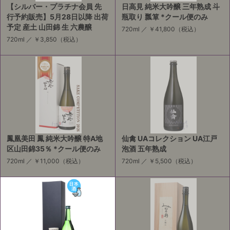
【シルバー・プラチナ会員 先
日高見 純米大吟醸 三年熟成 斗
行予約販売】5月28日以降 出荷
瓶取り 瓢箪 *クール便のみ
予定 産土 山田錦 生 六農醸
720ml ／
￥41,800
（税込）
720ml ／
￥3,850
（税込）
鳳凰美田 鳳 純米大吟醸 特A地
仙禽 UAコレクション UA江戸
区山田錦35％ *クール便のみ
泡酒 五年熟成
720ml ／
￥11,000
（税込）
720ml ／
￥5,500
（税込）