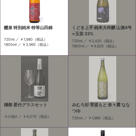
醴泉 特別純米 特等山田錦
くどき上手 純米大吟醸 山酒4号
=玉苗 33%
720ml ／
￥1,980
（税込）
720ml ／
￥2,420
（税込）
1800ml ／
￥3,960
（税込）
1800ml ／
￥4,620
（税込）
獺祭 星付グラスセット
みむろ杉 菩提もと 奈々露 なな
つゆ
その他A ／
￥4,070
（税込）
720ml ／
￥1,980
（税込）