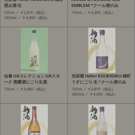
澄み酒 生
EMBLEM *クール便のみ
720ml ／
￥2,970
（税込）
750ml ／
￥4,950
（税込）
1800ml ／
￥4,950
（税込）
仙禽 UAコレクション UAスネ
光栄菊 Hello! KOUEIGIKU 雄町
ーク 貴醸酒にごり生酒
うすにごり 生 *クール便のみ
720ml ／
￥3,960
（税込）
720ml ／
￥2,970
（税込）
1800ml ／
￥4,950
（税込）