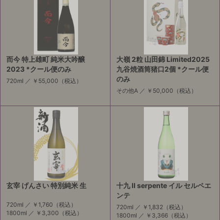
而今 特上雄町 純米大吟醸
大嶺 2粒 山田錦 Limited2025
2023 *クール便のみ
九谷焼酒筒猪口2個 *クール便
のみ
720ml ／
￥55,000
（税込）
その他A ／
￥50,000
（税込）
玄宰 げんさい 特別純米 生
十九 II serpente イル セルペエ
ンテ
720ml ／
￥1,760
（税込）
720ml ／
￥1,832
（税込）
1800ml ／
￥3,300
（税込）
1800ml ／
￥3,366
（税込）