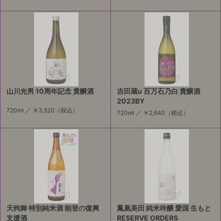
山川光男 10周年記念 貴醸酒
吉田蔵u 百万石乃白 貴醸酒
2023BY
720ml ／
￥3,520
（税込）
720ml ／
￥2,640
（税込）
天狗舞 特別純米酒 能登の復興
鳳凰美田 純米吟醸 愛国 生もと
支援酒
RESERVE ORDERS