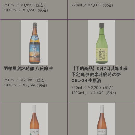
720ml ／
￥1,925
（税込）
720ml ／
￥2,860
（税込）
1800ml ／
￥3,520
（税込）
羽根屋 純米吟醸 八反錦 生
【予約商品】6月7日以降 出荷
予定 亀泉 純米吟醸 吟の夢
720ml ／
￥2,099
（税込）
CEL-24 生原酒
1800ml ／
￥4,199
（税込）
720ml ／
￥2,200
（税込）
1800ml ／
￥4,400
（税込）