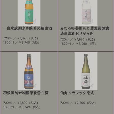
一白水成 純米吟醸 吟の精 生酒
みむろ杉 菩提もと 露葉風 無濾
過生原酒 おりがらみ
720ml ／
￥1,870
（税込）
720ml ／
￥1,980
（税込）
1800ml ／
￥3,740
（税込）
1800ml ／
￥3,960
（税込）
羽根屋 純米吟醸 華吹雪 生酒
仙禽 クラシック 壱式
720ml ／
￥1,890
（税込）
720ml ／
￥2,200
（税込）
1800ml ／
￥3,749
（税込）