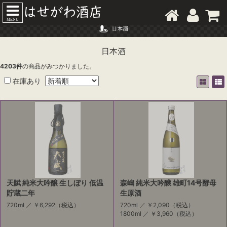
MENU
日本酒
4203
件
の商品がみつかりました。
在庫あり
天賦 純米大吟醸 生しぼり 低温
森嶋 純米大吟醸 雄町14号酵母
貯蔵二年
生原酒
720ml ／
￥6,292
（税込）
720ml ／
￥2,090
（税込）
1800ml ／
￥3,960
（税込）