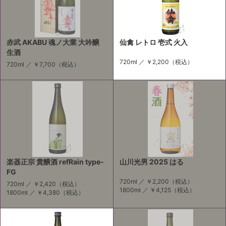
赤武 AKABU 魂ノ大業 大吟醸
仙禽 レトロ 壱式 火入
生酒
720ml ／
￥2,200
（税込）
720ml ／
￥7,700
（税込）
楽器正宗 貴醸酒 refRain type-
山川光男 2025 はる
FG
720ml ／
￥2,200
（税込）
720ml ／
￥2,420
（税込）
1800ml ／
￥4,125
（税込）
1800ml ／
￥4,380
（税込）