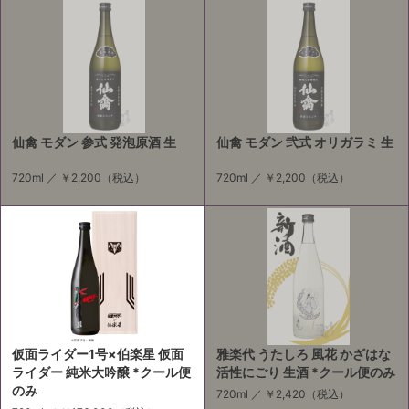
仙禽 モダン 参式 発泡原酒 生
仙禽 モダン 弐式 オリガラミ 生
720ml ／
￥2,200
（税込）
720ml ／
￥2,200
（税込）
仮面ライダー1号×伯楽星 仮面
雅楽代 うたしろ 風花 かざはな
ライダー 純米大吟醸 *クール便
活性にごり 生酒 *クール便のみ
のみ
720ml ／
￥2,420
（税込）