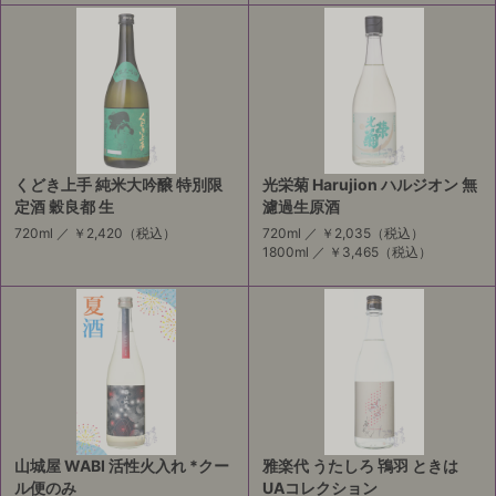
くどき上手 純米大吟醸 特別限
光栄菊 Harujion ハルジオン 無
定酒 穀良都 生
濾過生原酒
720ml ／
￥2,420
（税込）
720ml ／
￥2,035
（税込）
1800ml ／
￥3,465
（税込）
山城屋 WABI 活性火入れ *クー
雅楽代 うたしろ 鴇羽 ときは
ル便のみ
UAコレクション