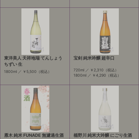
東洋美人 天祥地瑞 てんしょう
宝剣 純米吟醸 超辛口
ちずい 生
720ml ／
￥2,310
（税込）
1800ml ／
￥5,500
（税込）
1800ml ／
￥4,290
（税込）
雁木 純米 FUNADE 無濾過生酒
楯野川 純米大吟醸 にごり生酒