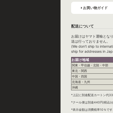
お買い物ガイド
配送について
お届けはヤマト運輸とな
送は行っておりません。
(We don't ship to internat
ship for addresses in Jap
お届け地域
関東・甲信越・北陸・中部
東北・関西
中国・四国
北海道・九州
沖縄
*上記に別途配送カートン代33
*クール便は別途440円(税込
*表示金額は消費税率10％です