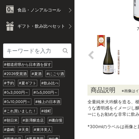
食品・ノンアルコール
ギフト・飲み比べセット
#都道府県から日本酒を探す
#2026受賞酒
#夏酒
#にごり酒
#予約
#夏ギフト
#飲み比べ
商品説明
※画像は
#🍶3,000円～
#🍶5,000円～
全量純米大吟醸を造る、楯
#🍶10,000円～
#極上の日本酒
うな透明感をイメージし
#これ買いました！
#雄町
ーにもお勧めな非常に飲
#朝日米
#新澤醸造店
#磯自慢
*300mlのラベルは画
#森嶋
#天美
#東洋美人
#雨後の月
#鳳凰美田
#仙禽