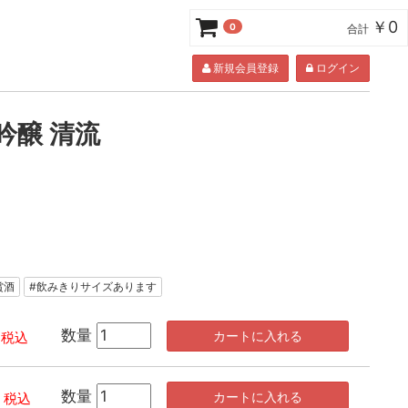
￥0
0
合計
新規会員登録
ログイン
吟醸 清流
受賞酒
#飲みきりサイズあります
数量
カートに入れる
税込
数量
カートに入れる
税込