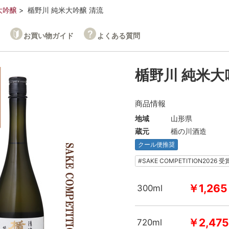
大吟醸
楯野川 純米大吟醸 清流
お買い物ガイド
よくある質問
楯野川 純米大
商品情報
地域
山形県
蔵元
楯の川酒造
クール便推奨
#SAKE COMPETITION2026 
￥1,265
300ml
￥2,475
720ml