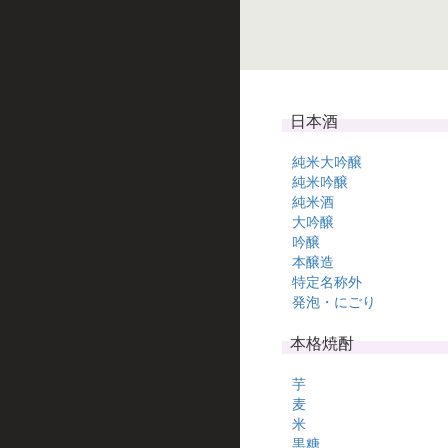
日本酒
純米大吟醸
純米吟醸
純米酒
大吟醸
吟醸
本醸造
特定名称外
発泡・にごり
本格焼酎
芋
麦
米
黒糖