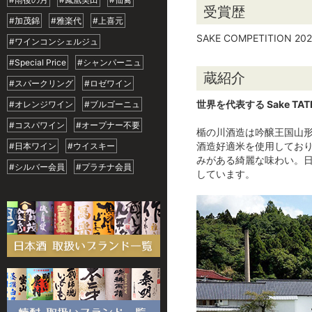
受賞歴
#加茂錦
#雅楽代
#上喜元
SAKE COMPETITION
#ワインコンシェルジュ
#Special Price
#シャンパーニュ
蔵紹介
#スパークリング
#ロゼワイン
世界を代表する Sake TA
#オレンジワイン
#ブルゴーニュ
#コスパワイン
#オープナー不要
楯の川酒造は吟醸王国山
酒造好適米を使用してお
#日本ワイン
#ウイスキー
みがある綺麗な味わい。日
#シルバー会員
#プラチナ会員
しています。