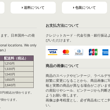
送料について
包装について
お支払方法について
ります。日本国外への発
クレジットカード・代金引換・銀行振込
びいただけます。
ional locations. We only
an.)
配送料（税込）
1,210円
商品の画像について
1,320円
1,540円
商品のスペックやビンテージ、ラベルデ
1,650円
頻繁に変更になることから、商品画像に
報と実際の商品が異なる場合がございま
2,640円
の肩貼りやシール、ビンテージから判断
0円(税込)が掛かります。
ようお願い致します。
)が掛かります。
画像は参考程度とし、必ず商品名にてご
い。
。