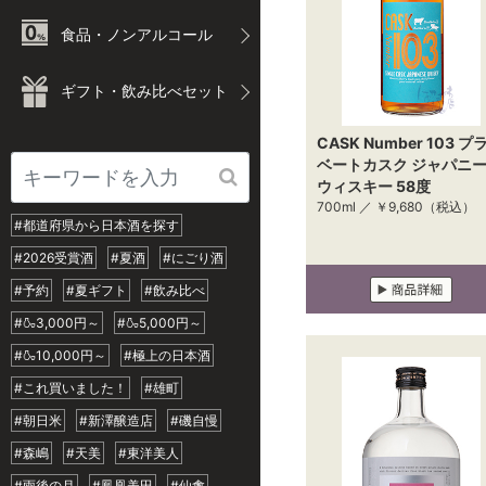
食品・ノンアルコール
ギフト・飲み比べセット
CASK Number 103 プ
ベートカスク ジャパニ
ウィスキー 58度
700ml ／
￥9,680
（税込）
#都道府県から日本酒を探す
#2026受賞酒
#夏酒
#にごり酒
#予約
#夏ギフト
#飲み比べ
#🍶3,000円～
#🍶5,000円～
#🍶10,000円～
#極上の日本酒
#これ買いました！
#雄町
#朝日米
#新澤醸造店
#磯自慢
#森嶋
#天美
#東洋美人
#雨後の月
#鳳凰美田
#仙禽