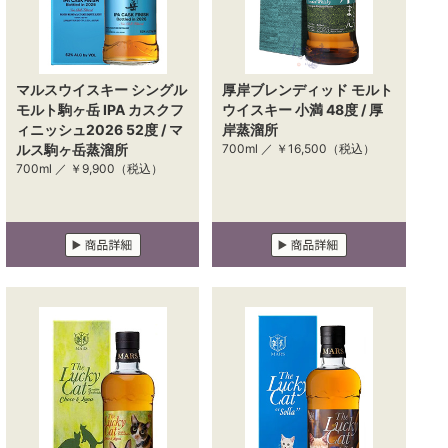
マルスウイスキー シングル
厚岸ブレンディッド モルト
モルト駒ヶ岳 IPA カスクフ
ウイスキー 小満 48度 / 厚
ィニッシュ2026 52度 / マ
岸蒸溜所
ルス駒ヶ岳蒸溜所
700ml ／
￥16,500
（税込）
700ml ／
￥9,900
（税込）