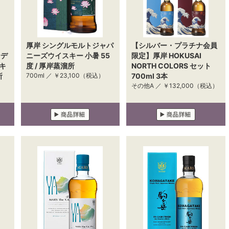
厚岸 シングルモルトジャパ
【シルバー・プラチナ会員
ンデ
ニーズウイスキー 小暑 55
限定】厚岸 HOKUSAI
キ
度 / 厚岸蒸溜所
NORTH COLORS セット
所
700ml ／
￥23,100
（税込）
700ml 3本
その他A ／
￥132,000
（税込）