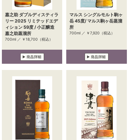
嘉之助 ダブルディスティラ
マルス シングルモルト駒ヶ
リー 2025 リミテッドエデ
岳 45度/ マルス駒ヶ岳蒸溜
ィション 59度 / 小正醸造
所
嘉之助蒸溜所
700ml ／
￥7,920
（税込）
700ml ／
￥18,700
（税込）