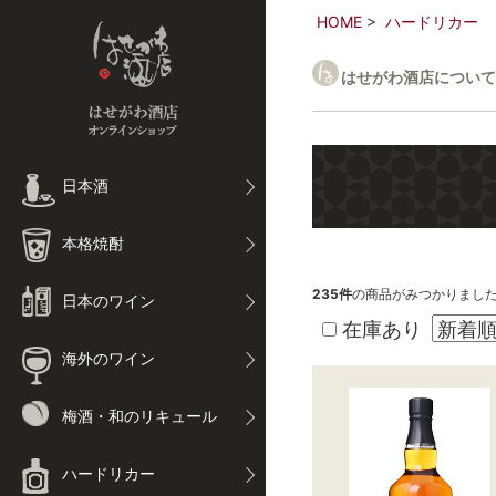
HOME
ハードリカー
はせがわ酒店について
日本酒
本格焼酎
235
件
の商品がみつかりまし
日本のワイン
在庫あり
海外のワイン
梅酒・和のリキュール
ハードリカー