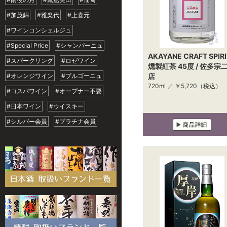
#加茂錦
#雅楽代
#上喜元
#ワインコンシェルジュ
#Special Price
#シャンパーニュ
AKAYANE CRAFT SPIR
#スパークリング
#ロゼワイン
燻製紅茶 45度 / 佐多宗
#オレンジワイン
#ブルゴーニュ
店
720ml ／
￥5,720
（税込）
#コスパワイン
#オープナー不要
#日本ワイン
#ウイスキー
#シルバー会員
#プラチナ会員