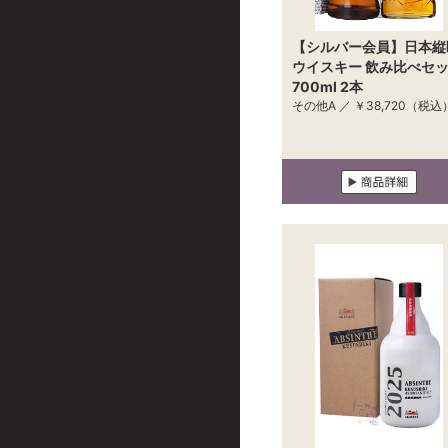
【シルバー会員】日本縦
ウイスキー 飲み比べセ
700ml 2本
その他A ／
￥38,720
（税込