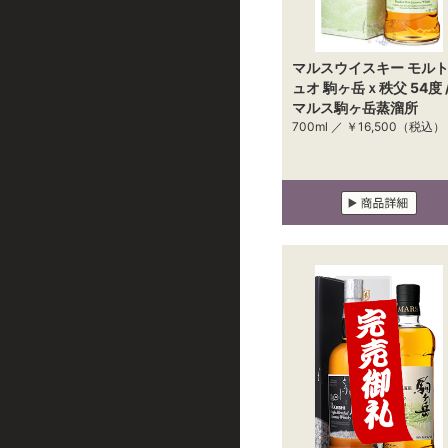
マルスウイスキー モル
ュオ 駒ヶ岳ｘ秩父 54度 
マルス駒ヶ岳蒸溜所
700ml ／
￥16,500
（税込）