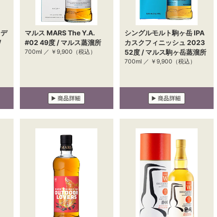
トデ
マルス MARS The Y.A.
シングルモルト駒ヶ岳 IPA
/
#02 49度 / マルス蒸溜所
カスクフィニッシュ 2023
700ml ／
￥9,900
（税込）
52度 / マルス駒ヶ岳蒸溜所
700ml ／
￥9,900
（税込）