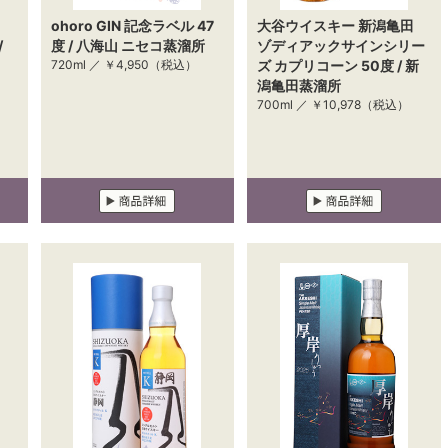
ohoro GIN 記念ラベル 47
大谷ウイスキー 新潟亀田
/
度 / 八海山 ニセコ蒸溜所
ゾディアックサインシリー
720ml ／
￥4,950
（税込）
ズ カプリコーン 50度 / 新
潟亀田蒸溜所
700ml ／
￥10,978
（税込）