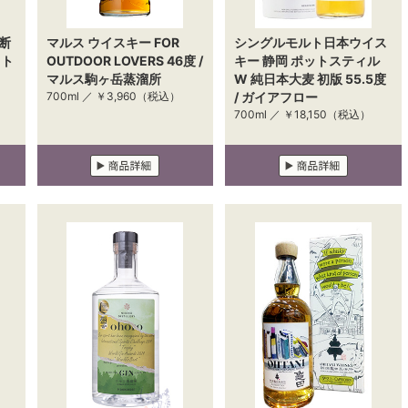
断
マルス ウイスキー FOR
シングルモルト日本ウイス
ット
OUTDOOR LOVERS 46度 /
キー 静岡 ポットスティル
マルス駒ヶ岳蒸溜所
W 純日本大麦 初版 55.5度
）
700ml ／
￥3,960
（税込）
/ ガイアフロー
700ml ／
￥18,150
（税込）