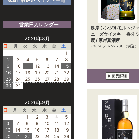
営業日カレンダー
厚岸 シングルモルトジ
ニーズウイスキー 春分 5
2026年8月
度 / 厚岸蒸溜所
日
月
火
水
木
金
土
700ml ／
￥29,700
（税込）
1
2
3
4
5
6
7
8
9
10
11
12
13
14
15
16
17
18
19
20
21
22
23
24
25
26
27
28
29
30
31
2026年9月
日
月
火
水
木
金
土
1
2
3
4
5
6
7
8
9
10
11
12
13
14
15
16
17
18
19
20
21
22
23
24
25
26