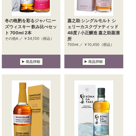
冬の晩酌を彩るジャパニー
嘉之助 シングルモルト シ
ズウィスキー 飲み比べセッ
ェリーカスクヴァティッド
ト 700ml 2本
48度 / 小正醸造 嘉之助蒸溜
その他A ／
￥34,100
（税込）
所
700ml ／
￥10,450
（税込）