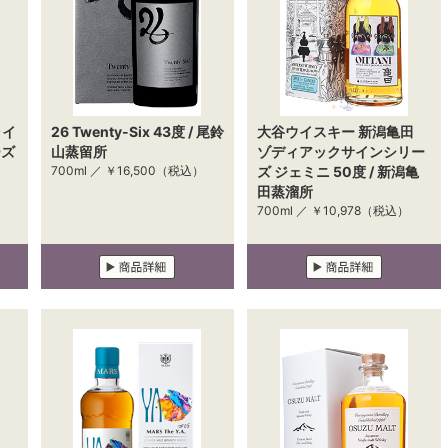
ライ
26 Twenty-Six 43度 / 尾鈴
大谷ウイスキー 新潟亀田
ーズ
山蒸留所
ゾディアックサインシリー
700ml ／
￥16,500
（税込）
ズ ジェミニ 50度 / 新潟亀
田蒸溜所
700ml ／
￥10,978
（税込）