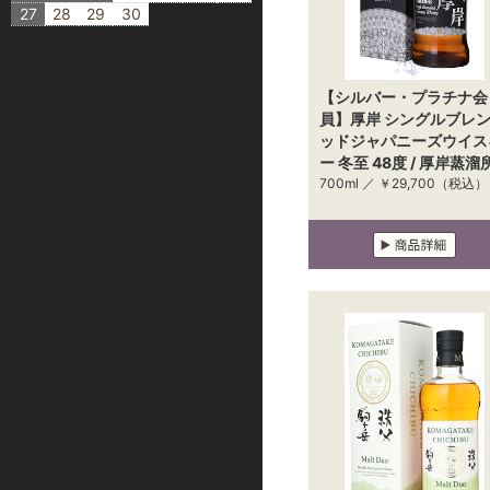
27
28
29
30
【シルバー・プラチナ会
員】厚岸 シングルブレ
ッドジャパニーズウイス
ー 冬至 48度 / 厚岸蒸溜
700ml ／
￥29,700
（税込）