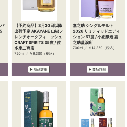
ャパ
【予約商品】3月30日以降
嘉之助 シングルモルト
5
出荷予定 AKAYANE 山椒フ
2026 リミティッドエディ
レンチオークフィニッシュ
ション 57度 / 小正醸造 嘉
CRAFT SPIRITS 35度 / 佐
之助蒸溜所
多宗二商店
700ml ／
￥14,850
（税込）
720ml ／
￥6,380
（税込）