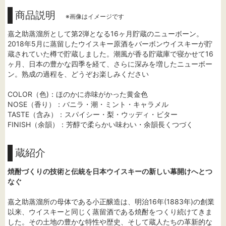
商品説明
※画像はイメージです
嘉之助蒸溜所として第2弾となる16ヶ月貯蔵のニューボーン。
2018年5月に蒸留したウイスキー原酒をバーボンウイスキーが貯
蔵されていた樽で貯蔵しました。潮風が香る貯蔵庫で寝かせて16
ヶ月、日本の豊かな四季を経て、さらに深みを増したニューボー
ン。熟成の過程を、どうぞお楽しみください
COLOR（色)：ほのかに赤味がかった黄金色
NOSE（香り）：バニラ・潮・ミント・キャラメル
TASTE（含み）：スパイシー・梨・ウッディ・ビター
FINISH（余韻）：芳醇で柔らかい味わい・余韻長くつづく
蔵紹介
焼酎づくりの技術と伝統を日本ウイスキーの新しい幕開けへとつ
なぐ
嘉之助蒸溜所の母体である小正醸造は、明治16年(1883年)の創業
以来、ウイスキーと同じく蒸留酒である焼酎をつくり続けてきま
した。その土地の豊かな特性や歴史、そして蔵人たちの革新的な