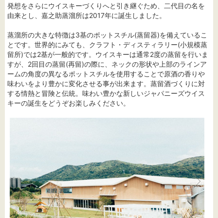
発想をさらにウイスキーづくりへと引き継ぐため、二代目の名を
由来とし、嘉之助蒸溜所は2017年に誕生しました。
蒸溜所の大きな特徴は3基のポットスチル(蒸留器)を備えているこ
とです。世界的にみても、クラフト・ディスティラリー(小規模蒸
留所)では2基が一般的です。ウイスキーは通常2度の蒸留を行いま
すが、2回目の蒸留(再留)の際に、ネックの形状や上部のラインア
ームの角度の異なるポットスチルを使用することで原酒の香りや
味わいをより豊かに変化させる事が出来ます。蒸留酒づくりに対
する情熱と冒険と伝統。味わい豊かな新しいジャパニーズウイス
キーの誕生をどうぞお楽しみください。