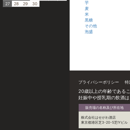
芋
27
28
29
30
麦
米
黒糖
その他
泡盛
プライバシーポリシー
特
20歳以上の年齢である
妊娠中や授乳期の飲酒は
販売場の名称及び所在地
株式会社はせがわ酒店
東京都港区芝3-20-5芝IYビル