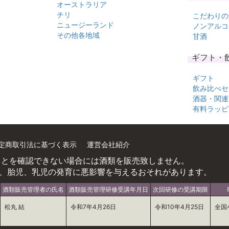
オーストラリア
チリ
こだわりの
ニュージーランド
ノンアルコ
その他各地域
甘酒
ギフト・
ギフト
飲み比べセ
酒器・関連
有料ラッピ
定商取引法に基づく表示
運営会社紹介
ことを確認できない場合には酒類を販売致しません。
、胎児、乳児の発育に悪影響を与えるおそれがあります。
酒類販売管理者の氏名
酒類販売管理研修受講年月日
次回研修の受講期限
松丸 結
令和7年4月26日
令和10年4月25日
全国