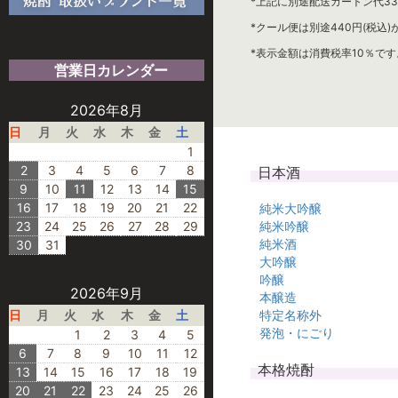
*上記に別途配送カートン代33
*クール便は別途440円(税込
*表示金額は消費税率10％です
営業日カレンダー
2026年8月
日
月
火
水
木
金
土
1
2
3
4
5
6
7
8
日本酒
9
10
11
12
13
14
15
16
17
18
19
20
21
22
純米大吟醸
23
24
25
26
27
28
29
純米吟醸
純米酒
30
31
大吟醸
吟醸
2026年9月
本醸造
日
月
火
水
木
金
土
特定名称外
発泡・にごり
1
2
3
4
5
6
7
8
9
10
11
12
本格焼酎
13
14
15
16
17
18
19
20
21
22
23
24
25
26