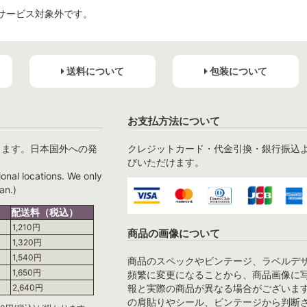
サービス対象外です。
送料について
包装について
お支払方法について
ります。日本国外への発
クレジットカード・代金引換・銀行振込
びいただけます。
ional locations. We only
an.)
配送料（税込）
1,210円
商品の画像について
1,320円
1,540円
商品のスペックやビンテージ、ラベルデ
1,650円
頻繁に変更になることから、商品画像に
報と実際の商品が異なる場合がございま
2,640円
の肩貼りやシール、ビンテージから判断