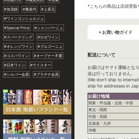
*こちらの商品は店頭受取
#加茂錦
#雅楽代
#上喜元
#ワインコンシェルジュ
#Special Price
#シャンパーニュ
お買い物ガイド
#スパークリング
#ロゼワイン
#オレンジワイン
#ブルゴーニュ
配送について
#コスパワイン
#オープナー不要
#日本ワイン
#ウイスキー
お届けはヤマト運輸とな
送は行っておりません。
#シルバー会員
#プラチナ会員
(We don't ship to internat
ship for addresses in Jap
お届け地域
関東・甲信越・北陸・中部
東北・関西
中国・四国
北海道・九州
沖縄