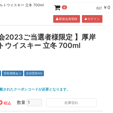
トウイスキー 立冬 700ml
￥0
0
合計
新規会員登録
ログイン
会2023ご当選者様限定 】厚岸
ウイスキー 立冬 700ml
受取期限あり
店頭受取NG
載されたクーポンコードが必要となります。
0
数量
在庫切れ
税込