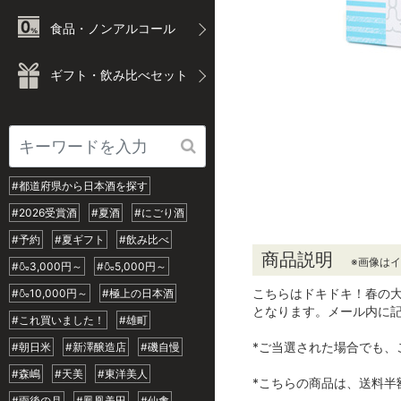
食品・ノンアルコール
ギフト・飲み比べセット
#都道府県から日本酒を探す
#2026受賞酒
#夏酒
#にごり酒
#予約
#夏ギフト
#飲み比べ
商品説明
※画像は
#🍶3,000円～
#🍶5,000円～
こちらはドキドキ！春の大
#🍶10,000円～
#極上の日本酒
となります。メール内に
#これ買いました！
#雄町
*ご当選された場合でも、
#朝日米
#新澤醸造店
#磯自慢
#森嶋
#天美
#東洋美人
*こちらの商品は、送料半
#雨後の月
#鳳凰美田
#仙禽