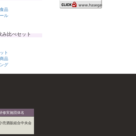
食品
ール
飲み比べセット
ット
商品
ング
研修実施団体名
小売酒販組合中央会