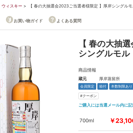
ウィスキー
【 春の大抽選会2023ご当選者様限定 】厚岸シングルモル
お買い物ガイド
よくある質問
【 春の大抽選
シングルモルト
商品情報
蔵元
厚岸蒸留所
会員限定
箱付
本数制限あり
#クーポン
ご購入には当選メール内に記
￥23,10
700ml