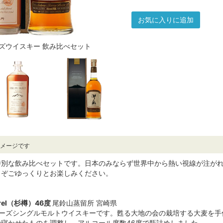
お気に入りに追加
ズウイスキー 飲み比べセット
イメージです
特別な飲み比べセットです。日本のみならず世界中から熱い視線が注がれ
うぞごゆっくりとお楽しみください。
arrel（杉樽）46度
尾鈴山蒸留所 宮崎県
ニーズシングルモルトウイスキーです。甦る大地の会の栽培する大麦を手
寝かせたものを調整し、アルコール度数46度で瓶詰めしました。