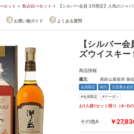
べセット
飲み比べセット
【シルバー会員 3月限定】人気のジャパニ
お買い物ガイド
よくある質問
【シルバー会
ズウイスキー 飲
商品情報
蔵元
尾鈴山蒸留所 御
会員限定
箱付
注意書き必読
#会員限定
#クーポン
お1人様1セット限り（A~
￥27,83
その他A