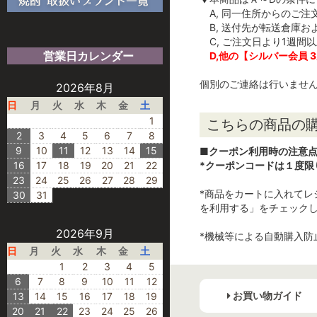
A, 同一住所からのご注
B, 送付先が転送倉庫お
C, ご注文日より1週間
営業日カレンダー
D,他の【シルバー会員
個別のご連絡は行いませ
2026年8月
日
月
火
水
木
金
土
1
こちらの商品の購
2
3
4
5
6
7
8
9
10
11
12
13
14
15
■クーポン利用時の注意
16
17
18
19
20
21
22
*クーポンコードは１度限
23
24
25
26
27
28
29
*商品をカートに入れて
30
31
を利用する」をチェック
2026年9月
*機械等による自動購入防
日
月
火
水
木
金
土
1
2
3
4
5
6
7
8
9
10
11
12
お買い物ガイド
13
14
15
16
17
18
19
20
21
22
23
24
25
26