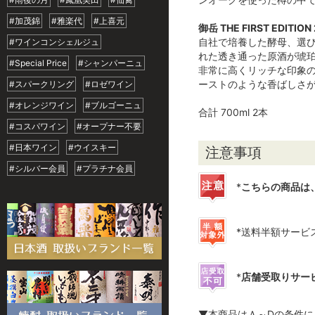
#加茂錦
#雅楽代
#上喜元
御岳 THE FIRST EDITION
自社で培養した酵母、選
#ワインコンシェルジュ
れた透き通った原酒が琥
#Special Price
#シャンパーニュ
非常に高くリッチな印象
ーストのような香ばしさ
#スパークリング
#ロゼワイン
#オレンジワイン
#ブルゴーニュ
合計 700ml 2本
#コスパワイン
#オープナー不要
#日本ワイン
#ウイスキー
注意事項
#シルバー会員
#プラチナ会員
*
こちらの商品は
*送料半額サービ
*
店舗受取りサー
▼本商品はＡ～Dの条件