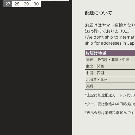
27
28
29
30
配送について
お届けはヤマト運輸とな
送は行っておりません。
(We don't ship to internat
ship for addresses in Jap
お届け地域
関東・甲信越・北陸・中部
東北・関西
中国・四国
北海道・九州
沖縄
*上記に別途配送カートン代33
*クール便は別途440円(税込
*表示金額は消費税率10％です