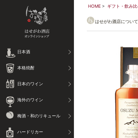
HOME
ギフト・飲み比
はせがわ酒店について
日本酒
本格焼酎
日本のワイン
海外のワイン
梅酒・和のリキュール
ハードリカー