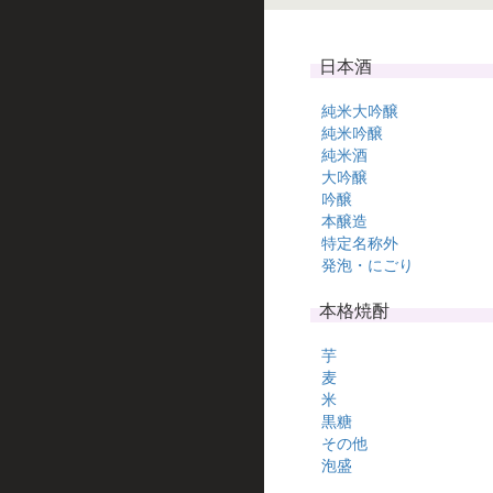
日本酒
純米大吟醸
純米吟醸
純米酒
大吟醸
吟醸
本醸造
特定名称外
発泡・にごり
本格焼酎
芋
麦
米
黒糖
その他
泡盛