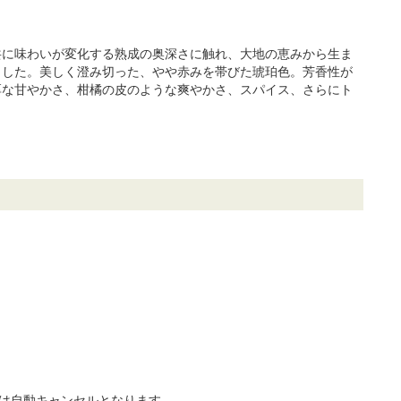
共に味わいが変化する熟成の奥深さに触れ、大地の恵みから生ま
ました。美しく澄み切った、やや赤みを帯びた琥珀色。芳香性が
厚な甘やかさ、柑橘の皮のような爽やかさ、スパイス、さらにト
は自動キャンセルとなります。