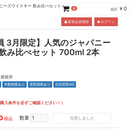
ーズウイスキー 飲み比べセット 700ml 2本
￥0
0
合計
新規会員登録
ログイン
員 3月限定】人気のジャパニー
み比べセット 700ml 2本
岳蒸留所
本数制限あり
受取期限あり
店頭受取NG
Dの購入条件を必ずご確認ください！）
0
数量
完売しました
税込