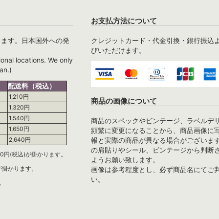
お支払方法について
ります。日本国外への発
クレジットカード・代金引換・銀行振込
びいただけます。
ional locations. We only
an.)
配送料（税込）
1,210円
商品の画像について
1,320円
1,540円
商品のスペックやビンテージ、ラベルデ
1,650円
頻繁に変更になることから、商品画像に
報と実際の商品が異なる場合がございま
2,640円
の肩貼りやシール、ビンテージから判断
0円(税込)が掛かります。
ようお願い致します。
)が掛かります。
画像は参考程度とし、必ず商品名にてご
い。
。