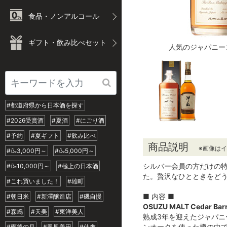
食品・ノンアルコール
ギフト・飲み比べセット
人気のジャパニー
#都道府県から日本酒を探す
#2026受賞酒
#夏酒
#にごり酒
#予約
#夏ギフト
#飲み比べ
商品説明
※画像は
#🍶3,000円～
#🍶5,000円～
シルバー会員の方だけの
#🍶10,000円～
#極上の日本酒
た。贅沢なひとときをど
#これ買いました！
#雄町
■ 内容 ■
#朝日米
#新澤醸造店
#磯自慢
OSUZU MALT Cedar B
#森嶋
#天美
#東洋美人
熟成3年を迎えたジャパ
ンオークを使った樽の中で
#雨後の月
#鳳凰美田
#仙禽