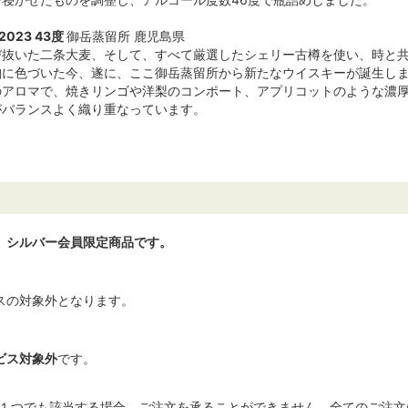
 2023 43度
御岳蒸留所 鹿児島県
び抜いた二条大麦、そして、すべて厳選したシェリー古樽を使い、時と
珀に色づいた今、遂に、ここ御岳蒸留所から新たなウイスキーが誕生し
のアロマで、焼きリンゴや洋梨のコンポート、アプリコットのような濃
がバランスよく織り重なっています。
、シルバー会員限定商品です。
スの対象外となります。
ビス対象外
です。
に１つでも該当する場合、ご注文を承ることができません。全てのご注文