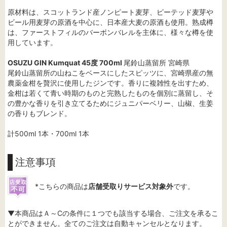
原材料は、スコットランド産ノンピート麦芽、ピーテッド麦芽や
ビール用麦芽の原酒を中心に、日本産大麦の原酒も使用。熟成樽
は、ファーストフィルのバーボンバレルを主体に、様々な樽を使
用しています。
OSUZU GIN Kumquat 45度 700ml
尾鈴山蒸留所 宮崎県
尾鈴山蒸留所の山ねこをベースにしたスピッツに、宮崎県産の無
農薬金柑を贅沢に使用したジンです。香りに複雑性を出すため、
金柑は若くて青い時期のものと完熟したものを個別に蒸留し、そ
の豊かな香りを引き立てるためにジュニパーベリー、山椒、生姜
の香りもブレンド。
計500ml 1本・700ml 1本
注意事項
*こちらの商品は
店舗受取りサービス対象外
です。
▼本商品はＡ～Cの条件に１つでも該当する場合、ご注文を承るこ
とができません。全てのご注文は自動キャンセルとなります。