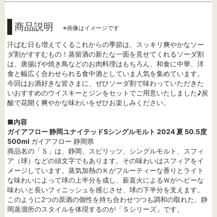
商品説明
※画像はイメージです
汗ばむ日も増えてくるこれからの季節は、スッキリ爽やかなソー
ダ割がすすむもの！蒸留酒の新たな一面を見せてくれるソーダ割
は、唐揚げや焼き鳥などのお肉料理はもちろん、和食に中華、洋
食と幅広く合わせられる食中酒としていま人気を集めています。
今回はお酒好きな皆さまに、ぜひソーダ割で味わっていただきた
いおすすめのウイスキーとジンをセットでご用意いたしました♪炭
酸で花開く爽やかな味わいをぜひお楽しみください。
■内容
ガイアフロー 静岡ユナイテッドSシングルモルト 2024 夏 50.5度
500ml
ガイアフロー 静岡県
商品名の「Ｓ」は、静岡、スピリッツ、シングルモルト、スフィ
ア（球）などの頭文字でもあります。その味わいはスフィアをイ
メージしています。蒸気加熱のＫがフルーティーな香りとライト
な味わいによって球の上半分を成し、薪直火によるＷがヘビーな
味わいと長いフィニッシュを感じさせ、球の下半分を支えます。
このように2つの原酒の個性を持ち合わせつつも調和の取れた、静
岡蒸溜所のスタイルを体現するのが「Ｓシリーズ」です。