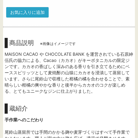
お気に入りに追加
商品説明
※画像はイメージです
MAISON CACAO や CHOCOLATE BANK を運営されている石原紳
伍氏の協力による、Cacao（カカオ）がキーボタニカルの限定ジ
ンです。カカオの香ばしく深みのある香りを引き立てるためにベ
ーススピリッツとして麦焼酎の山猿にカカオを浸漬して蒸留して
います。さらに尾鈴山で収穫した柑橘の橘を合わせることで、素
晴らしい柑橘の爽やかな香りと後半からカカオのコクが楽しめ
る、とてもユニークなジンに仕上がりました。
蔵紹介
手作業へのこだわり
尾鈴山蒸留所では手間のかかる麹や麦芽づくりはすべて手作業で