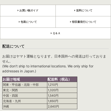
お買い物ガイド
送料について
包装について
領収書発行について
Ｑ＆Ａ
配送について
お届けはヤマト運輸となります。日本国外への発送は行っておりま
せん。
(We don't ship to international locations. We only ship for
addresses in Japan.)
お届け地域
配送料（税込）
関東・甲信越・北陸・中部
1,210円
東北・関西
1,320円
中国・四国
1,540円
北海道・九州
1,650円
沖縄
2,640円