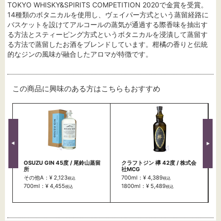
TOKYO WHISKY&SPIRITS COMPETITION 2020で金賞を受賞。
14種類のボタニカルを使用し、ヴェイパー方式という蒸留経路に
バスケットを設けてアルコールの蒸気が通過する際香味を抽出す
る方法とスティーピング方式というボタニカルを浸漬して蒸留す
る方法で蒸留したお酒をブレンドしています。柑橘の香りと伝統
的なジンの風味が融合したアロマが特徴です。
この商品に興味のある方はこちらもおすすめ
OSUZU GIN 45度 / 尾鈴山蒸留
クラフトジン 欅 42度 / 株式会
所
社MCG
その他A：¥ 2,123
700ml：¥ 4,389
税込
税込
700ml：¥ 4,455
1800ml：¥ 5,489
税込
税込