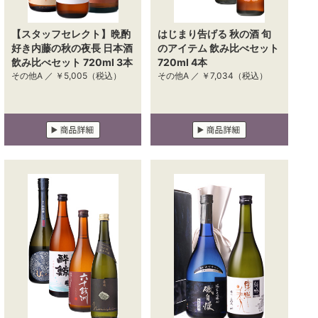
【スタッフセレクト】晩酌
はじまり告げる 秋の酒 旬
好き内藤の秋の夜長 日本酒
のアイテム 飲み比べセット
飲み比べセット 720ml 3本
720ml 4本
その他A ／
￥5,005
（税込）
その他A ／
￥7,034
（税込）