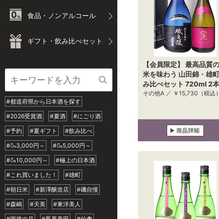
食品・ノンアルコール
ギフト・飲み比べセット
【会員限定】 最高品質
米を味わう 山田錦・雄
み比べセット 720ml 2
その他A ／
￥15,730
（税込
#都道府県から日本酒を探す
#2026受賞酒
#夏酒
#にごり酒
#予約
#夏ギフト
#飲み比べ
#🍶3,000円～
#🍶5,000円～
#🍶10,000円～
#極上の日本酒
#これ買いました！
#雄町
#朝日米
#新澤醸造店
#磯自慢
#森嶋
#天美
#東洋美人
#雨後の月
#鳳凰美田
#仙禽