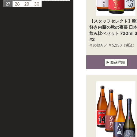
27
28
29
30
【スタッフセレクト】晩
好き内藤の秋の夜長 日
飲み比べセット 720ml 
#2
その他A ／
￥5,236
（税込）