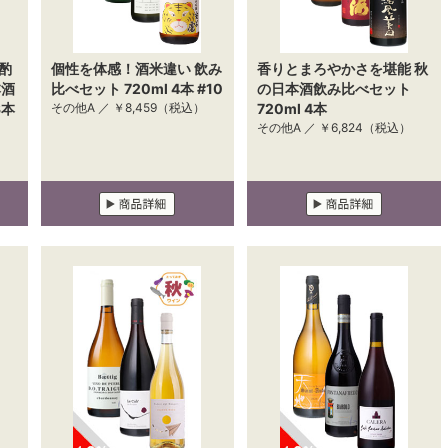
酌
個性を体感！酒米違い 飲み
香りとまろやかさを堪能 秋
本酒
比べセット 720ml 4本 #10
の日本酒飲み比べセット
3本
その他A ／
￥8,459
（税込）
720ml 4本
その他A ／
￥6,824
（税込）