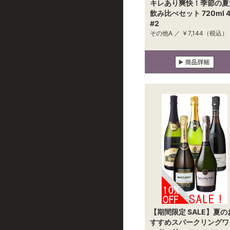
キレあり爽快！季節の夏
飲み比べセット 720ml 
#2
その他A ／
￥7,144
（税込）
【期間限定 SALE】夏の
すすめスパークリングワ