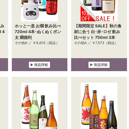
飲み
ホッと一息 お燗 飲み比べ
【期間限定 SALE】秋の食
 4
720ml 4本･ぬくぬくポン
材に合う 白･赤･ロゼ 飲み
太 燗徳利
比べセット 750ml 3本
その他A ／
￥9,405
（税込）
その他A ／
￥7,573
（税込）