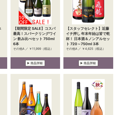
べ
【期間限定 SALE】コスパ
【スタッフセレクト】近藤
最高！スパークリングワイ
イチ押し 年末年始は皆で乾
ン 飲み比べセット 750ml
杯！ 日本酒＆ノンアルセッ
6本
ト 720～750ml 3本
その他A ／
￥11,999
（税込）
その他A ／
￥4,625
（税込）