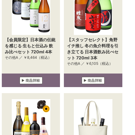
【会員限定】日本酒の伝統
【スタッフセレクト】角野
を感じる 生もと仕込み 飲
イチ推し 冬の魚介料理を引
み比べセット 720ml 4本
き立てる 日本酒飲み比べセ
その他A ／
￥8,464
（税込）
ット 720ml 3本
その他A ／
￥6,105
（税込）