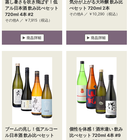
蒸し暑さを吹き飛ばす！低
気分が上がる大吟醸 飲み比
アル日本酒 飲み比べセット
べセット 720ml 2本
720ml 4本 #2
その他A ／
￥10,290
（税込）
その他A ／
￥7,915
（税込）
ブームの兆し！低アルコー
個性を体感！酒米違い 飲み
ル日本酒 飲み比べセット
比べセット 720ml 4本 #9