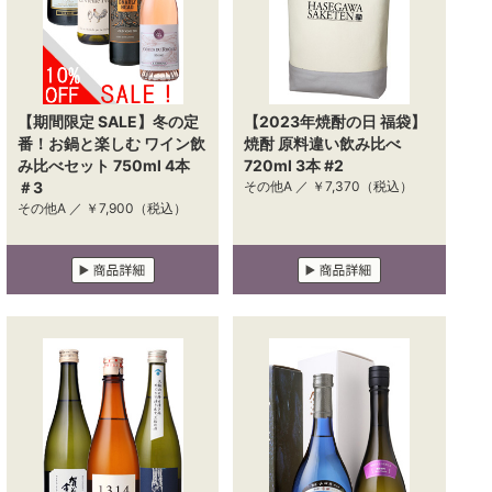
【期間限定 SALE】冬の定
【2023年焼酎の日 福袋】
番！お鍋と楽しむ ワイン飲
焼酎 原料違い飲み比べ
み比べセット 750ml 4本
720ml 3本 #2
＃3
その他A ／
￥7,370
（税込）
その他A ／
￥7,900
（税込）