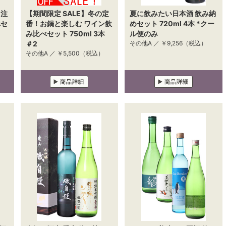
 注
【期間限定 SALE】冬の定
夏に飲みたい日本酒 飲み納
べセ
番！お鍋と楽しむ ワイン飲
めセット 720ml 4本 *クー
み比べセット 750ml 3本
ル便のみ
）
＃2
その他A ／
￥9,256
（税込）
その他A ／
￥5,500
（税込）