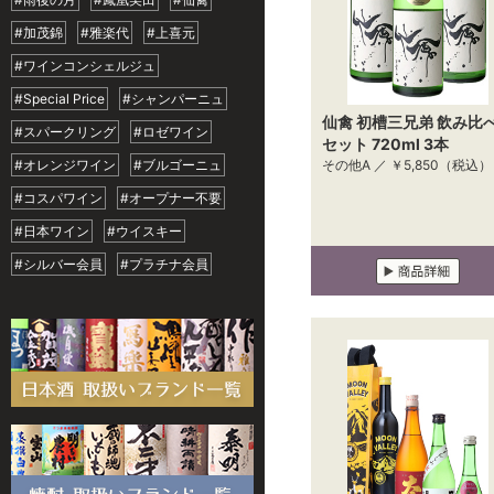
#加茂錦
#雅楽代
#上喜元
#ワインコンシェルジュ
#Special Price
#シャンパーニュ
仙禽 初槽三兄弟 飲み比
#スパークリング
#ロゼワイン
セット 720ml 3本
#オレンジワイン
#ブルゴーニュ
その他A ／
￥5,850
（税込）
#コスパワイン
#オープナー不要
#日本ワイン
#ウイスキー
#シルバー会員
#プラチナ会員