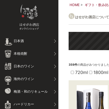
HOME
ギフト・飲み比
はせがわ酒店について
日本酒
本格焼酎
359
件
の商品がみつかりまし
日本のワイン
720ml
1800ml
海外のワイン
梅酒・和のリキュール
ハードリカー