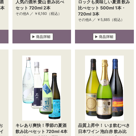
酒
人気の酒米 愛山 飲み比べ
ロックも美味しい夏酒 飲み
4本
セット 720ml 2本
比べセット 500ml 1本・
その他A ／
￥6,160
（税込）
720ml 3本
その他A ／
￥5,885
（税込）
お
キレあり爽快！季節の夏酒
品質上昇中！ いま飲むべき
イ
飲み比べセット 720ml 4本
日本ワイン 泡白赤 飲み比