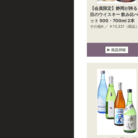
【会員限定】静岡が誇る
目のウイスキー 飲み比
ット 500・700ml 2本
その他A ／
￥13,321
（税込