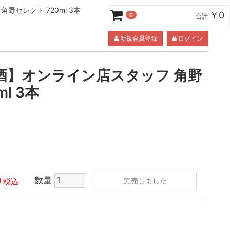
セレクト 720ml 3本
￥0
0
合計
新規会員登録
ログイン
酒】オンライン店スタッフ 角野
l 3本
0
数量
完売しました
税込