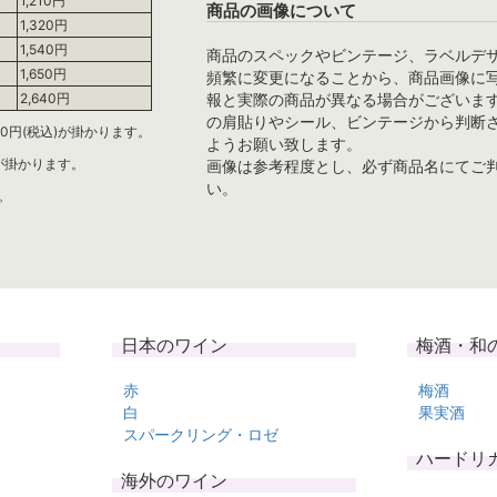
1,210円
商品の画像について
1,320円
1,540円
商品のスペックやビンテージ、ラベルデ
1,650円
頻繁に変更になることから、商品画像に
報と実際の商品が異なる場合がございま
2,640円
の肩貼りやシール、ビンテージから判断
0円(税込)が掛かります。
ようお願い致します。
)が掛かります。
画像は参考程度とし、必ず商品名にてご
い。
。
日本のワイン
梅酒・和
赤
梅酒
白
果実酒
スパークリング・ロゼ
ハードリ
海外のワイン