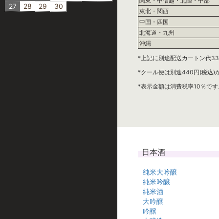
関東・甲信越・北陸・中部
27
28
29
30
東北・関西
中国・四国
北海道・九州
沖縄
*上記に別途配送カートン代33
*クール便は別途440円(税込
*表示金額は消費税率10％です
日本酒
純米大吟醸
純米吟醸
純米酒
大吟醸
吟醸