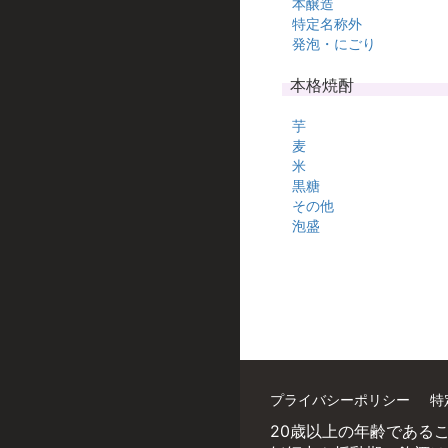
本醸造
特定名称外
発泡・にごり
本格焼酎
芋
麦
米
黒糖
その他
泡盛
プライバシーポリシー
特
20歳以上の年齢である