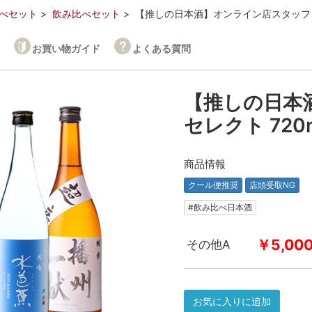
べセット
飲み比べセット
【推しの日本酒】オンライン店スタッフ 角野
お買い物ガイド
よくある質問
【推しの日本
セレクト 720m
商品情報
クール便推奨
店頭受取NG
#飲み比べ日本酒
￥5,00
その他A
お気に入りに追加