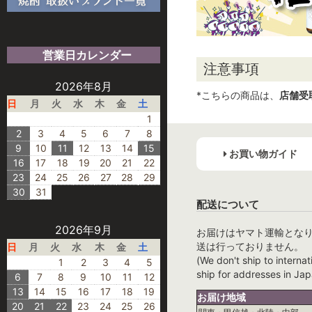
営業日カレンダー
注意事項
2026年8月
*こちらの商品は、
店舗受
日
月
火
水
木
金
土
1
2
3
4
5
6
7
8
9
10
11
12
13
14
15
お買い物ガイド
16
17
18
19
20
21
22
23
24
25
26
27
28
29
30
31
配送について
2026年9月
お届けはヤマト運輸とな
送は行っておりません。
日
月
火
水
木
金
土
(We don't ship to internat
1
2
3
4
5
ship for addresses in Jap
6
7
8
9
10
11
12
13
14
15
16
17
18
19
お届け地域
20
21
22
23
24
25
26