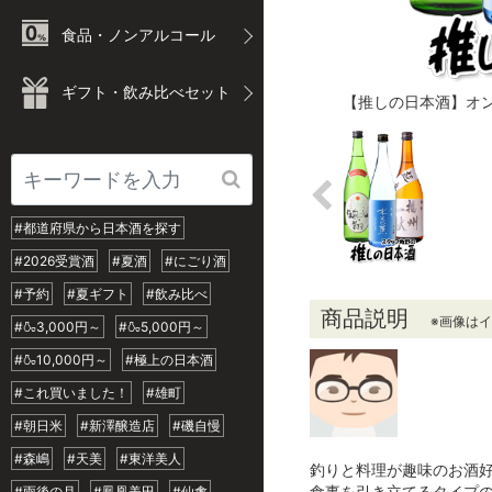
食品・ノンアルコール
ギフト・飲み比べセット
【推しの日本酒】オン
#都道府県から日本酒を探す
#2026受賞酒
#夏酒
#にごり酒
#予約
#夏ギフト
#飲み比べ
商品説明
※画像は
#🍶3,000円～
#🍶5,000円～
#🍶10,000円～
#極上の日本酒
#これ買いました！
#雄町
#朝日米
#新澤醸造店
#磯自慢
#森嶋
#天美
#東洋美人
釣りと料理が趣味のお酒
食事を引き立てるタイプの
#雨後の月
#鳳凰美田
#仙禽