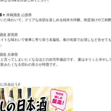
燦々
米鶴酒造 山形県
着いた味わいで、クリアな余韻を楽しめる純米大吟醸。南蛮漬けや三杯
酒造 群馬県
イトな味わいで食事に寄り添う名脇役。春の旬菜でお浸しなど合せても
い。
酒造 兵庫県
！と言ってしまいたくなるほどの自宅常備品です。 夏はキリッと冷やし
と飲みたくなる切れの良さが特徴です。
に出会おう♪