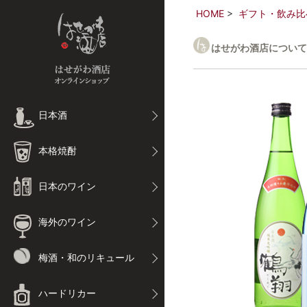
HOME
ギフト・飲み比
はせがわ酒店について
日本酒
本格焼酎
日本のワイン
海外のワイン
梅酒・和のリキュール
ハードリカー