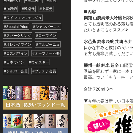
#加茂錦
#雅楽代
#上喜元
■内容
鶴翔 山廃純米大吟醸 出羽
#ワインコンシェルジュ
とても透明感のある落ち
#Special Price
#シャンパーニュ
たいときにもオススメ♪
#スパークリング
#ロゼワイン
水芭蕉 純米吟醸 共鳴
永井
#オレンジワイン
#ブルゴーニュ
仄かな甘みと抜けの良いラ
る方も是非お試しくださ
#コスパワイン
#オープナー不要
#日本ワイン
#ウイスキー
播州一献 純米 超辛
山陽盃
季節を問わず一家に一本
#シルバー会員
#プラチナ会員
最高。つい「もう一杯」
合計 720ml 3本
▼今年の春は新しい日本酒