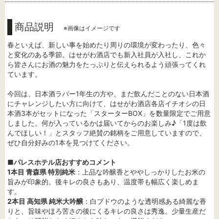
商品説明
※画像はイメージです
春といえば、新しい事を始めたり周りの環境が変わったり、色々
と変化のある季節。はせがわ酒店でも新入社員が入社し、これか
ら皆さんにお酒の魅力をたっぷりと伝えられるよう頑張ってくれ
ています。
今回は、日本酒ラバー1年生の方や、まだ飲んだことのない日本酒
にチャレンジしたい方に向けて、はせがわ酒店各店イチオシの日
本酒3本がセットになった「スターターBOX」を数量限定でご用意
しました。何が入っているかは届いてからのお楽しみ♪「1度は飲
んでほしい！」とスタッフ絶賛の銘柄をご用意していますので、
ぜひ自分好みの1本を見つけてください。
■パレスホテル店おすすめコメント
1本目 青森県 特別純米
：上品な吟醸香とややしっかりしたお米の
旨みが印象的。後キレの良さもあり、温度帯も幅広く楽しめま
す。
2本目 高知県 純米大吟醸
：白ブドウのような透明感ある綺麗な香
りと、旨味やほろ苦さの後にくるキレの良さは秀逸。少量生産だ