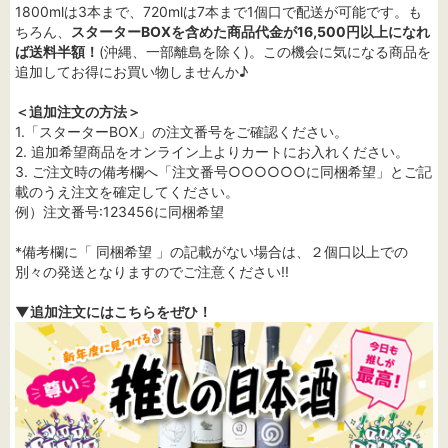
1800mlは3本まで、720mlは7本まで1個口で配送が可能です。も
ちろん、
スターターBOXを含めた商品代金が16,500円以上になれ
ば送料半額！
(沖縄、一部離島を除く)。この機会に気になる商品を
追加してお得にお買い物しませんか♪
＜追加注文の方法＞
1.「スターターBOX」の注文番号をご確認ください。
2. 追加希望商品をオンライン上よりカートにお入れください。
3. ご注文時の備考欄へ「注文番号○○○○○○に同梱希望」とご記
載のうえ注文を確定してください。
例）注文番号:123456に同梱希望
*備考欄に「 同梱希望 」の記載がない場合は、２個口以上での
別々の発送となりますのでご注意ください!!
▼追加注文にはこちらをぜひ！