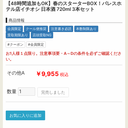
【48時間追加もOK】春のスターターBOX！パレスホ
テル店イチオシ 日本酒 720ml 3本セット
商品情報
会員限定
クール便推奨
注意書き必読
本数制限あり
受取期限あり
店頭受取NG
#クーポン
#会員限定
お1人様１点限り。注意事項要・A～Dの条件を必ずご確認くださ
い。
その他A
￥9,955
税込
数量
完売しました
お気に入りに追加