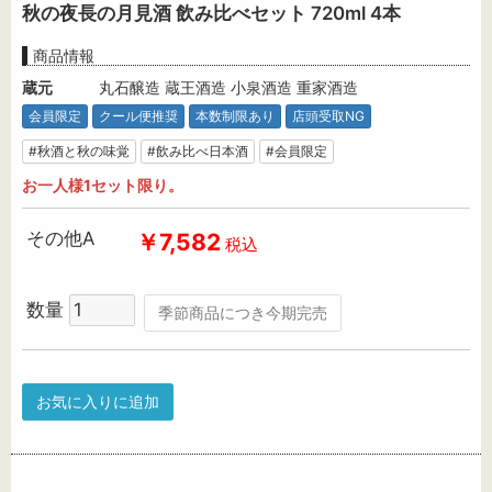
秋の夜長の月見酒 飲み比べセット 720ml 4本
商品情報
蔵元
丸石醸造 蔵王酒造 小泉酒造 重家酒造
会員限定
クール便推奨
本数制限あり
店頭受取NG
#秋酒と秋の味覚
#飲み比べ日本酒
#会員限定
お一人様1セット限り。
その他A
￥7,582
税込
数量
季節商品につき今期完売
お気に入りに追加