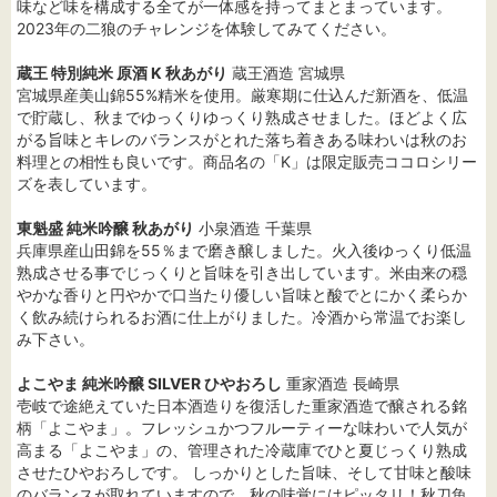
味など味を構成する全てが一体感を持ってまとまっています。
2023年の二狼のチャレンジを体験してみてください。
蔵王 特別純米 原酒 K 秋あがり
蔵王酒造 宮城県
宮城県産美山錦55%精米を使用。厳寒期に仕込んだ新酒を、低温
で貯蔵し、秋までゆっくりゆっくり熟成させました。ほどよく広
がる旨味とキレのバランスがとれた落ち着きある味わいは秋のお
料理との相性も良いです。商品名の「K」は限定販売ココロシリー
ズを表しています。
東魁盛 純米吟醸 秋あがり
小泉酒造 千葉県
兵庫県産山田錦を55％まで磨き醸しました。火入後ゆっくり低温
熟成させる事でじっくりと旨味を引き出しています。米由来の穏
やかな香りと円やかで口当たり優しい旨味と酸でとにかく柔らか
く飲み続けられるお酒に仕上がりました。冷酒から常温でお楽し
み下さい。
よこやま 純米吟醸 SILVER ひやおろし
重家酒造 長崎県
壱岐で途絶えていた日本酒造りを復活した重家酒造で醸される銘
柄「よこやま」。フレッシュかつフルーティーな味わいで人気が
高まる「よこやま」の、管理された冷蔵庫でひと夏じっくり熟成
させたひやおろしです。 しっかりとした旨味、そして甘味と酸味
のバランスが取れていますので、秋の味覚にはピッタリ！秋刀魚