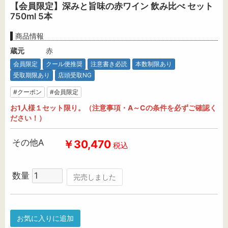
【会員限定】深みと旨味の赤ワイン 飲み比べ セット
750ml 5本
商品情報
蔵元
赤
会員限定
クール便推奨
注意書き必読
本数制限あり
受取期限あり
店頭受取NG
#クーポン
#会員限定
お1人様１セット限り。（注意事項・A～Cの条件を必ずご確認く
ださい！）
その他A
￥30,470
税込
数量
完売しました
お気に入りに追加