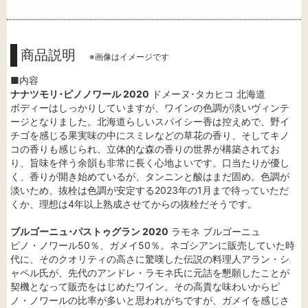
商品説明
※画像はイメージです
■内容
ナナツモリ･ピノノワール 2020
ドメーヌ･タカヒコ 北海道
ボディーはしっかりしていますが、ワインの色調が淡いヴィンテ
ージとなりました。北海道らしいスパイシー香は控えめで、野イ
チゴを感じる果実味の中にスミレなどの草花の香り、そしてキノ
コの香りも感じられ、立体的な森の香りの世界が構築されてお
り、旨味を伴う余韻も非常に長く心地よいです。口当たりが優し
く、香りが開き始めているが、タンニンと酸はまだ固め。色調が
淡いため、抜栓は色調が安定する2023年の1月まで待っていただ
くか、理想は4年以上熟成させてからの抜栓だそうです。
ブルゴーニュ･パストゥグラン 2020
ラモネ ブルゴーニュ
ピノ・ノワール50％、ガメイ50％。ネゴシアンに販売していた時
代に、そのクオリティの高さに驚嘆した伝説の料理人アラン・シ
ャペル氏が、先代のアンドレ・ラモネ氏に元詰を懇願したことが
契機となって販売をはじめたワイン。その高貴な味わいからピ
ノ・ノワールの比率が多いと思われがちですが、ガメイを感じさ