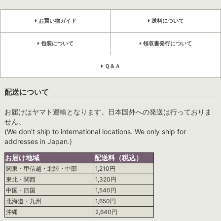
お買い物ガイド
送料について
包装について
領収書発行について
Ｑ＆Ａ
配送について
お届けはヤマト運輸となります。日本国外への発送は行っておりま
せん。
(We don't ship to international locations. We only ship for
addresses in Japan.)
お届け地域
配送料（税込）
関東・甲信越・北陸・中部
1,210円
東北・関西
1,320円
中国・四国
1,540円
北海道・九州
1,650円
沖縄
2,640円