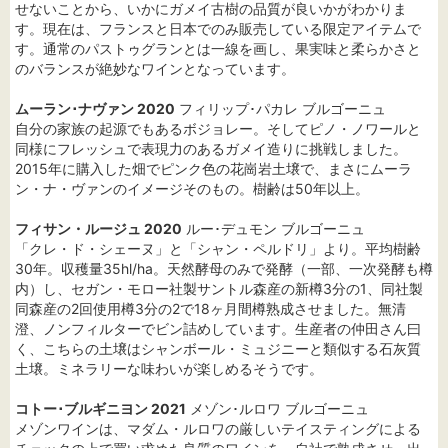
せないことから、いかにガメイ古樹の品質が良いかがわかりま
す。現在は、フランスと日本でのみ販売している限定アイテムで
す。通常のパストゥグランとは一線を画し、果実味と柔らかさと
のバランスが絶妙なワインとなっています。
ムーラン･ナヴァン 2020
フィリップ･パカレ ブルゴーニュ
自分の家族の起源でもあるボジョレー。そしてピノ・ノワールと
同様にフレッシュで表現力のあるガメイ造りに挑戦しました。
2015年に購入した畑でピンク色の花崗岩土壌で、まさにムーラ
ン・ナ・ヴァンのイメージそのもの。樹齢は50年以上。
フィサン・ルージュ 2020
ルー･デュモン ブルゴーニュ
「クレ・ド・シェーヌ」と「シャン・ペルドリ」より。平均樹齢
30年。収穫量35hl/ha。天然酵母のみで発酵（一部、一次発酵も樽
内）し、セガン・モロー社製サントル森産の新樽3分の1、同社製
同森産の2回使用樽3分の2で18ヶ月間樽熟成させました。無清
澄、ノンフィルターでビン詰めしています。生産者の仲田さん曰
く、こちらの土壌はシャンボール・ミュジニーと類似する石灰質
土壌。ミネラリーな味わいが楽しめるそうです。
コトー･ブルギニヨン 2021
メゾン･ルロワ ブルゴーニュ
メゾンワインは、マダム・ルロワの厳しいテイスティングによる