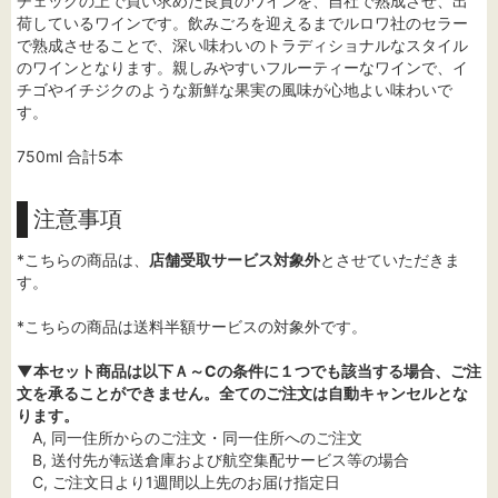
チェックの上で買い求めた良質のワインを、自社で熟成させ、出
荷しているワインです。飲みごろを迎えるまでルロワ社のセラー
で熟成させることで、深い味わいのトラディショナルなスタイル
のワインとなります。親しみやすいフルーティーなワインで、イ
チゴやイチジクのような新鮮な果実の風味が心地よい味わいで
す。
750ml 合計5本
注意事項
*こちらの商品は、
店舗受取サービス対象外
とさせていただきま
す。
*こちらの商品は送料半額サービスの対象外です。
▼本セット商品は以下Ａ～Cの条件に１つでも該当する場合、ご注
文を承ることができません。全てのご注文は自動キャンセルとな
ります。
A, 同一住所からのご注文・同一住所へのご注文
B, 送付先が転送倉庫および航空集配サービス等の場合
C, ご注文日より1週間以上先のお届け指定日