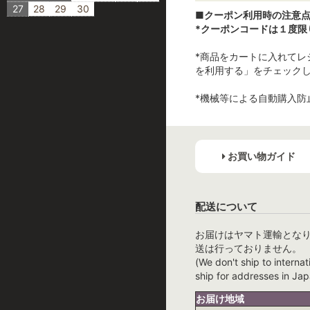
27
28
29
30
■クーポン利用時の注意
*クーポンコードは１度限
*商品をカートに入れて
を利用する」をチェック
*機械等による自動購入防
お買い物ガイド
配送について
お届けはヤマト運輸とな
送は行っておりません。
(We don't ship to internat
ship for addresses in Jap
お届け地域