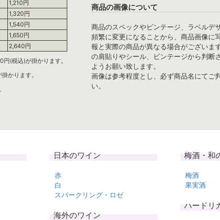
1,210円
商品の画像について
1,320円
1,540円
商品のスペックやビンテージ、ラベルデ
1,650円
頻繁に変更になることから、商品画像に
報と実際の商品が異なる場合がございま
2,640円
の肩貼りやシール、ビンテージから判断
0円(税込)が掛かります。
ようお願い致します。
)が掛かります。
画像は参考程度とし、必ず商品名にてご
い。
。
日本のワイン
梅酒・和
赤
梅酒
白
果実酒
スパークリング・ロゼ
ハードリ
海外のワイン