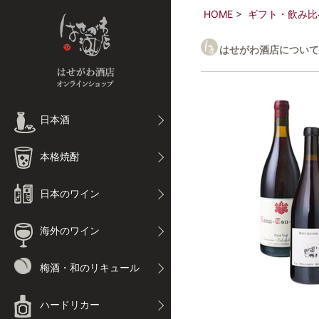
HOME
ギフト・飲み比
はせがわ酒店について
日本酒
本格焼酎
日本のワイン
海外のワイン
梅酒・和のリキュール
ハードリカー