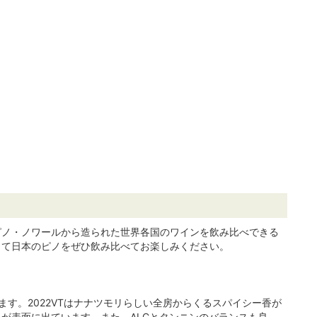
ピノ・ノワールから造られた世界各国のワインを飲み比べできる
して日本のピノをぜひ飲み比べてお楽しみください。
ます。2022VTはナナツモリらしい全房からくるスパイシー香が
が表面に出ています。また、ALCとタンニンのバランスも良