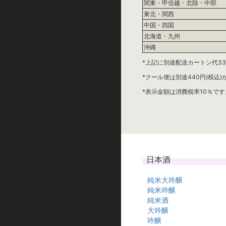
関東・甲信越・北陸・中部
東北・関西
中国・四国
北海道・九州
沖縄
*上記に別途配送カートン代33
*クール便は別途440円(税込
*表示金額は消費税率10％です
日本酒
純米大吟醸
純米吟醸
純米酒
大吟醸
吟醸