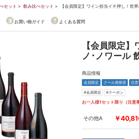
べセット
飲み比べセット
【会員限定】ワイン担当イチ押し！世界のピノ
お買い物ガイド
よくある質問
【会員限定】
ノ･ノワール 飲
商品情報
会員限定
クール便推奨
注意
#会員限定
#クーポン
お一人様1セット限り（注意
￥40,81
その他A