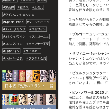
く、色調もしっかりして
#加茂錦
#雅楽代
#上喜元
旨味を伴う余韻も非常に
#ワインコンシェルジュ
尖った酸があることが特徴
#Special Price
#シャンパーニュ
熟成させてからの抜栓。
#スパークリング
#ロゼワイン
・ブルゴーニュ･ルージュ 2
#オレンジワイン
#ブルゴーニュ
オート・コート・ド・ニュ
踏んで発酵。発酵途中で古
#コスパワイン
#オープナー不要
#日本ワイン
#ウイスキー
・サヴィニー･1er･シャ
シャン・シュヴレイはサ
#シルバー会員
#プラチナ会員
当たりが良好です。サヴ
・ビュルクシュタッター・
フュルスト醸造所の位置
されています。 古樽にて
・ピノ･ノワール 2020
ポ
海に近く、高品質の葡萄
優雅さを備えたブドウを
複雑な香りも感じられま