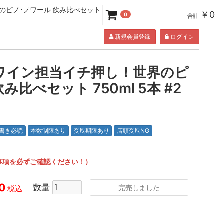
･ノワール 飲み比べセット 750ml 5本 #2
￥0
0
合計
新規会員登録
ログイン
ワイン担当イチ押し！世界のピ
み比べセット 750ml 5本 #2
書き必読
本数制限あり
受取期限あり
店頭受取NG
事項を必ずご確認ください！）
0
数量
完売しました
税込