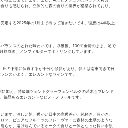
の香りも感じられ、立体的な森の香りの世界が構築されており、
定する2025年の1月まで待って頂きたいです。理想は4年以上
バランスのとれた味わいです。収穫後、100％全房のまま、足で
ヶ月熟成後、ノンフィルターでボトリングしています。
。丘の下部に位置するが十分な傾斜があり、斜面は南東向きで日
バランスがよく、エレガントなワインです。
樹に加え、特級畑ツェントグラーフェンベルクの若木もブレンド
酸、気品あるエレガントなピノ・ノワールです。
ています。涼しい朝、暖かい日中の寒暖差が、純粋さ、豊かさ、
アロマ。ピュアなフルーツのフレーヴァーに森林の土壌のような
も滑らか、溶け込んでいるオークの香りと一体となった長い余韻