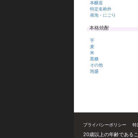
本醸造
特定名称外
発泡・にごり
本格焼酎
芋
麦
米
黒糖
その他
泡盛
プライバシーポリシー
特
20歳以上の年齢である