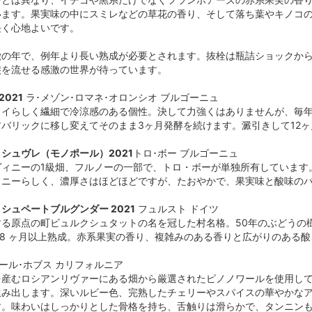
います。果実味の中にスミレなどの草花の香り、そして落ち葉やキノコ
長く心地よいです。
の年で、例年より長い熟成が必要とされます。抜栓は瓶詰ショックから安
涙を流せる感激の世界が待っています。
021
ラ･メゾン･ロマネ･オロンシオ ブルゴーニュ
イらしく繊細で冷涼感のある個性。決して力強くはありませんが、毎年
バリックに移し変えてそのまま3ヶ月発酵を続けます。澱引きして12
ン･シュヴレ（モノポール）2021
トロ･ボー ブルゴーニュ
ヴィニーの1級畑、フルノーの一部で、トロ・ボーが単独所有しています
ィニーらしく、濃厚さはほどほどですが、たおやかで、果実味と酸味の
シュペートブルグンダー 2021
フュルスト ドイツ
する原点の町ビュルクシュタットの名を冠した村名格。50年のぶどうの
18 ヶ月以上熟成。赤系果実の香り、複雑みのある香りと広がりのある
ール･ホブス カリフォルニア
を産むロシアンリヴァーにある畑から厳選されたピノノワールを使用し
生み出します。深いルビー色、完熟したチェリーやスパイスの華やかな
す。味わいはしっかりとした骨格を持ち、舌触りは滑らかで、タンニン