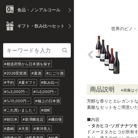
食品・ノンアルコール
ギフト・飲み比べセット
世界のピノ・
#都道府県から日本酒を探す
#2026受賞酒
#夏酒
#にごり酒
#予約
#夏ギフト
#飲み比べ
商品説明
※画像は
#🍶3,000円～
#🍶5,000円～
芳醇な香りとエレガント
#🍶10,000円～
#極上の日本酒
素敵なセットをご用意い
#これ買いました！
#雄町
■内容
#朝日米
#新澤醸造店
#磯自慢
・タカヒコ･ソガ ナナツモリ
#森嶋
#天美
#東洋美人
ドメーヌタカヒコが所有す
あり、過去のヴィンテージ
#雨後の月
#鳳凰美田
#仙禽