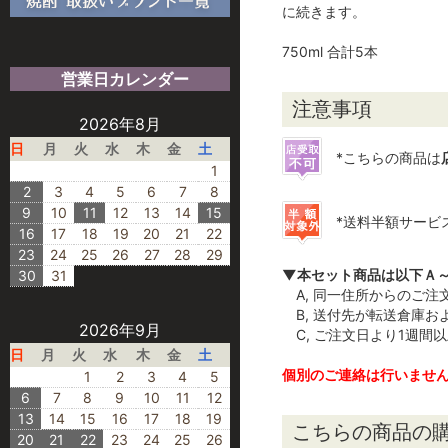
に続きます。
750ml 合計5本
営業日カレンダー
注意事項
2026年8月
日
月
火
水
木
金
土
*こちらの商品は
1
2
3
4
5
6
7
8
9
10
11
12
13
14
15
*送料半額サービ
16
17
18
19
20
21
22
23
24
25
26
27
28
29
▼本セット商品は以下Ａ
30
31
A, 同一住所からのご注
B, 送付先が転送倉庫お
2026年9月
C, ご注文日より1週間
日
月
火
水
木
金
土
個別のご連絡は行いませ
1
2
3
4
5
6
7
8
9
10
11
12
13
14
15
16
17
18
19
こちらの商品の購
20
21
22
23
24
25
26