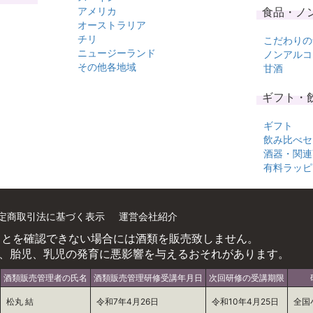
アメリカ
食品・ノ
オーストラリア
チリ
こだわりの
ニュージーランド
ノンアルコ
その他各地域
甘酒
ギフト・
ギフト
飲み比べセ
酒器・関連
有料ラッピ
定商取引法に基づく表示
運営会社紹介
ことを確認できない場合には酒類を販売致しません。
、胎児、乳児の発育に悪影響を与えるおそれがあります。
酒類販売管理者の氏名
酒類販売管理研修受講年月日
次回研修の受講期限
松丸 結
令和7年4月26日
令和10年4月25日
全国