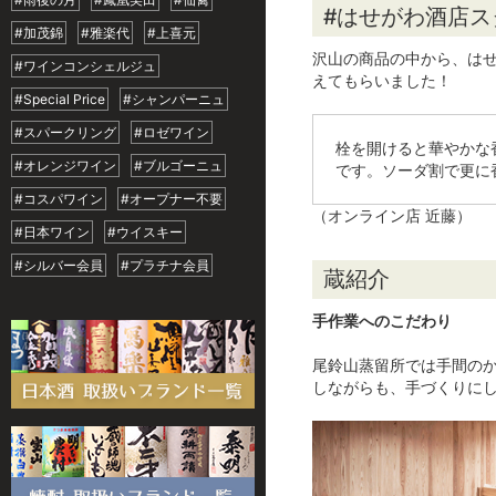
#はせがわ酒店
#加茂錦
#雅楽代
#上喜元
沢山の商品の中から、は
#ワインコンシェルジュ
えてもらいました！
#Special Price
#シャンパーニュ
#スパークリング
#ロゼワイン
栓を開けると華やかな
#オレンジワイン
#ブルゴーニュ
です。ソーダ割で更に
#コスパワイン
#オープナー不要
（オンライン店 近藤）
#日本ワイン
#ウイスキー
#シルバー会員
#プラチナ会員
蔵紹介
手作業へのこだわり
尾鈴山蒸留所では手間の
しながらも、手づくりに