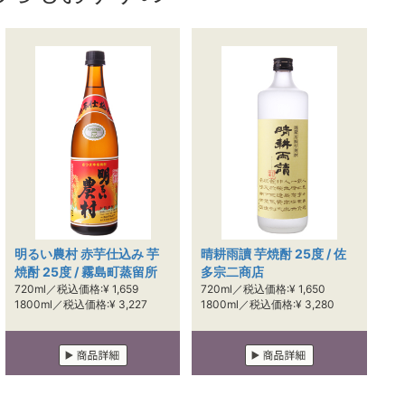
明るい農村 赤芋仕込み 芋
晴耕雨讀 芋焼酎 25度 / 佐
焼酎 25度 / 霧島町蒸留所
多宗二商店
720ml／税込価格:¥ 1,659
720ml／税込価格:¥ 1,650
1800ml／税込価格:¥ 3,227
1800ml／税込価格:¥ 3,280