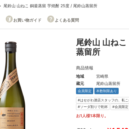
尾鈴山 山ねこ 銅釜蒸留 芋焼酎 25度 / 尾鈴山蒸留所
お買い物ガイド
よくある質問
尾鈴山 山ねこ 
蒸留所
商品情報
地域
宮崎県
蔵元
尾鈴山蒸留所
会員限定
本数制限あり
#はせがわ酒店スタッフの、私こ
#ソーダ割りで乾杯
#会員限定
お1人様1本限り。