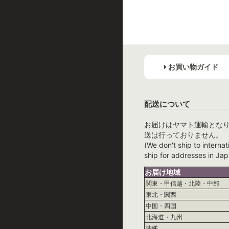
お買い物ガイド
配送について
お届けはヤマト運輸とな
送は行っておりません。
(We don't ship to internat
ship for addresses in Jap
お届け地域
関東・甲信越・北陸・中部
東北・関西
中国・四国
北海道・九州
沖縄