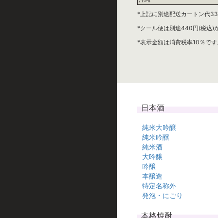
*上記に別途配送カートン代33
*クール便は別途440円(税込
*表示金額は消費税率10％です
日本酒
純米大吟醸
純米吟醸
純米酒
大吟醸
吟醸
本醸造
特定名称外
発泡・にごり
本格焼酎