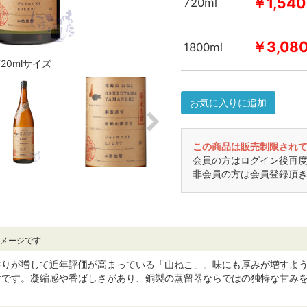
￥1,540
720ml
￥3,08
1800ml
720mlサイズ
お気に入りに追加
この商品は販売制限され
会員の方はログイン後再
非会員の方は会員登録頂
イメージです
香りが増して近年評価が高まっている「山ねこ」。味にも厚みが増すよ
酎です。凝縮感や香ばしさがあり、銅製の蒸留器ならではの独特な甘み