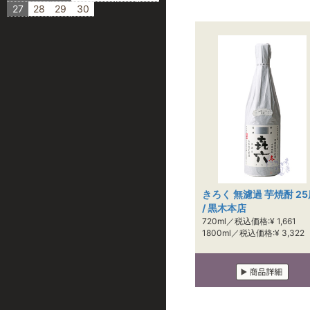
27
28
29
30
きろく 無濾過 芋焼酎 25
/ 黒木本店
720ml／税込価格:¥ 1,661
1800ml／税込価格:¥ 3,322