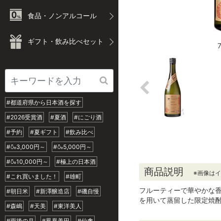
食品・ノンアルコール
ギフト・飲み比べセット
#都道府県から日本酒を探す
#2026受賞酒
#夏酒
#にごり酒
#予約
#夏ギフト
#飲み比べ
#🍶3,000円～
#🍶5,000円～
#🍶10,000円～
#極上の日本酒
商品説明
※画像は
#これ買いました！
#雄町
フルーティーで華やかな
#朝日米
#新澤醸造店
#磯自慢
を用いて蒸留した限定焼
#森嶋
#天美
#東洋美人
#雨後の月
#鳳凰美田
#仙禽