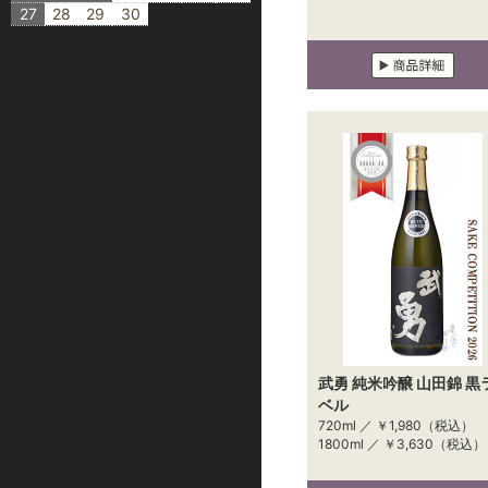
27
28
29
30
武勇 純米吟醸 山田錦 黒
ベル
720ml ／
￥1,980
（税込）
1800ml ／
￥3,630
（税込）