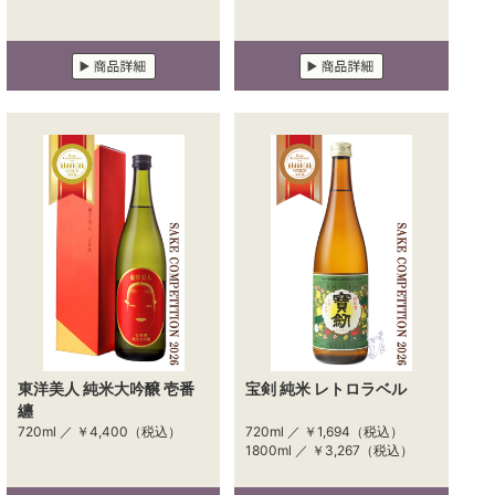
東洋美人 純米大吟醸 壱番
宝剣 純米 レトロラベル
纏
720ml ／
￥4,400
（税込）
720ml ／
￥1,694
（税込）
1800ml ／
￥3,267
（税込）