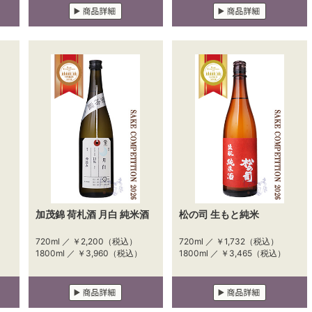
加茂錦 荷札酒 月白 純米酒
松の司 生もと純米
720ml ／
￥2,200
（税込）
720ml ／
￥1,732
（税込）
1800ml ／
￥3,960
（税込）
1800ml ／
￥3,465
（税込）