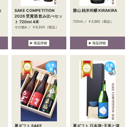
ょ
SAKE COMPETITION
勝山 純米吟醸 KIRAKIRA
2026 受賞酒 飲み比べセッ
ト 720ml 4本
720ml ／
￥2,992
（税込）
その他A ／
￥9,300
（税込）
夏ギフト SAKE
夏ギフト 日本酒･天美と清