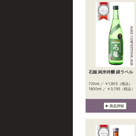
石鎚 純米吟醸 緑ラベル
720ml ／
￥1,903
（税込）
1800ml ／
￥3,795
（税込）