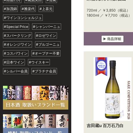
#加茂錦
#雅楽代
#上喜元
720ml ／
￥3,850
（税込）
1800ml ／
￥7,700
（税込）
#ワインコンシェルジュ
#Special Price
#シャンパーニュ
#スパークリング
#ロゼワイン
#オレンジワイン
#ブルゴーニュ
#コスパワイン
#オープナー不要
#日本ワイン
#ウイスキー
#シルバー会員
#プラチナ会員
吉田蔵u 百万石乃白