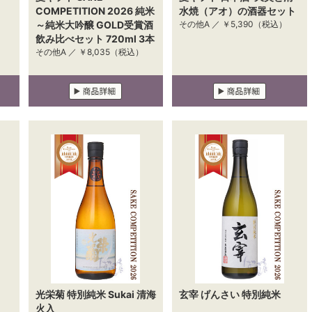
COMPETITION 2026 純米
水焼（アオ）の酒器セット
～純米大吟醸 GOLD受賞酒
その他A ／
￥5,390
（税込）
飲み比べセット 720ml 3本
その他A ／
￥8,035
（税込）
光栄菊 特別純米 Sukai 清海
玄宰 げんさい 特別純米
火入