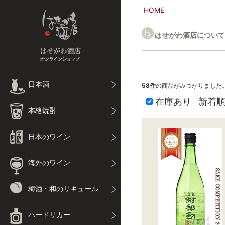
HOME
はせがわ酒店について
日本酒
58
件
の商品がみつかりました
在庫あり
本格焼酎
日本のワイン
海外のワイン
梅酒・和のリキュール
ハードリカー