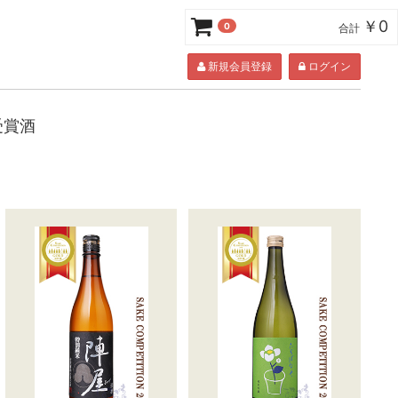
￥0
0
合計
新規会員登録
ログイン
 受賞酒