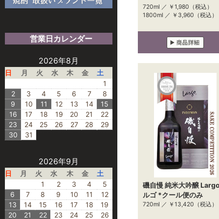
720ml ／
￥1,980
（税込）
1800ml ／
￥3,960
（税込）
営業日カレンダー
2026年8月
日
月
火
水
木
金
土
1
2
3
4
5
6
7
8
9
10
11
12
13
14
15
16
17
18
19
20
21
22
23
24
25
26
27
28
29
30
31
2026年9月
日
月
火
水
木
金
土
1
2
3
4
5
磯自慢 純米大吟醸 Larg
6
7
8
9
10
11
12
ルゴ *クール便のみ
13
14
15
16
17
18
19
720ml ／
￥13,420
（税込）
20
21
22
23
24
25
26