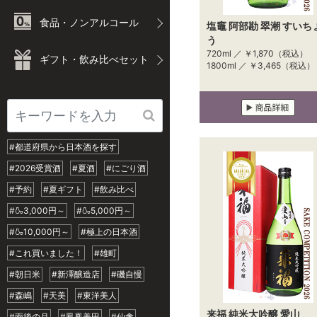
食品・ノンアルコール
塩竈 阿部勘 翠潮 すいち
う
720ml ／
￥1,870
（税込）
ギフト・飲み比べセット
1800ml ／
￥3,465
（税込）
#都道府県から日本酒を探す
#2026受賞酒
#夏酒
#にごり酒
#予約
#夏ギフト
#飲み比べ
#🍶3,000円～
#🍶5,000円～
#🍶10,000円～
#極上の日本酒
#これ買いました！
#雄町
#朝日米
#新澤醸造店
#磯自慢
#森嶋
#天美
#東洋美人
来福 純米大吟醸 愛山
#雨後の月
#鳳凰美田
#仙禽