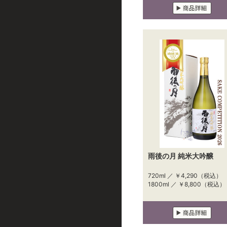
雨後の月 純米大吟醸
720ml ／
￥4,290
（税込）
1800ml ／
￥8,800
（税込）