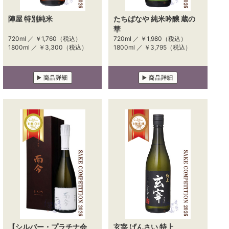
陣屋 特別純米
たちばなや 純米吟醸 蔵の
華
720ml ／
￥1,760
（税込）
720ml ／
￥1,980
（税込）
1800ml ／
￥3,300
（税込）
1800ml ／
￥3,795
（税込）
【シルバー・プラチナ会
玄宰 げんさい 特上