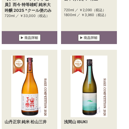
員】而今 特等雄町 純米大
吟醸 2025 *クール便のみ
720ml ／
￥2,090
（税込）
1800ml ／
￥3,960
（税込）
720ml ／
￥33,000
（税込）
山丹正宗 純米 松山三井
浅間山 IBUKI