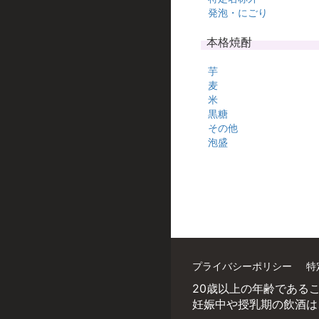
発泡・にごり
本格焼酎
芋
麦
米
黒糖
その他
泡盛
プライバシーポリシー
特
20歳以上の年齢である
妊娠中や授乳期の飲酒は