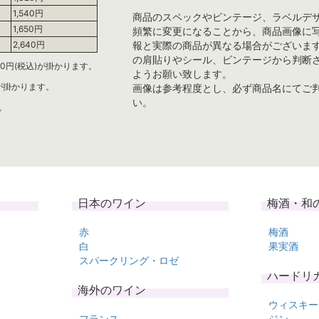
1,540円
商品のスペックやビンテージ、ラベルデ
1,650円
頻繁に変更になることから、商品画像に
報と実際の商品が異なる場合がございま
2,640円
の肩貼りやシール、ビンテージから判断
0円(税込)が掛かります。
ようお願い致します。
)が掛かります。
画像は参考程度とし、必ず商品名にてご
い。
。
日本のワイン
梅酒・和
赤
梅酒
白
果実酒
スパークリング・ロゼ
ハードリ
海外のワイン
ウィスキー
フランス
ジン