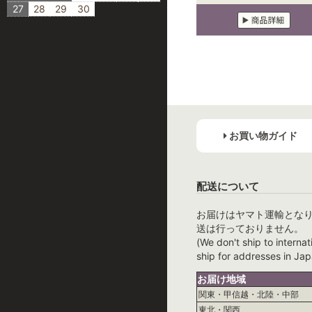
27
28
29
30
お買い物ガイド
配送について
お届けはヤマト運輸とな
送は行っておりません。
(We don't ship to internat
ship for addresses in Jap
お届け地域
関東・甲信越・北陸・中部
東北・関西