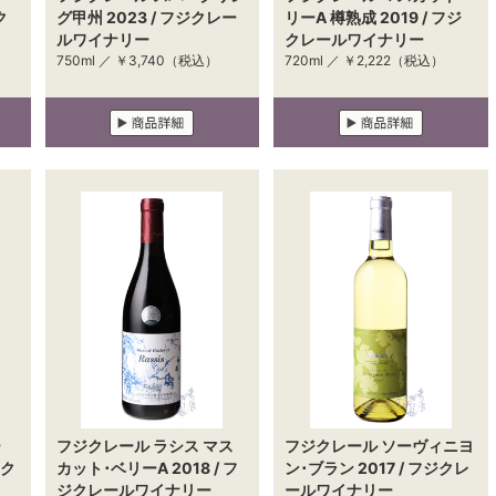
ク
グ甲州 2023 / フジクレー
リーA 樽熟成 2019 / フジ
ルワイナリー
クレールワイナリー
750ml ／
￥3,740
（税込）
720ml ／
￥2,222
（税込）
ー
フジクレール ラシス マス
フジクレール ソーヴィニヨ
ジク
カット･ベリーA 2018 / フ
ン･ブラン 2017 / フジクレ
ジクレールワイナリー
ールワイナリー