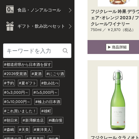
食品・ノンアルコール
フジクレール 吟果 デラ
ェア･オレンジ 2023 / 
クレールワイナリー
ギフト・飲み比べセット
750ml ／
￥2,970
（税込）
#都道府県から日本酒を探す
#2026受賞酒
#夏酒
#にごり酒
#予約
#夏ギフト
#飲み比べ
#🍶3,000円～
#🍶5,000円～
#🍶10,000円～
#極上の日本酒
#これ買いました！
#雄町
#朝日米
#新澤醸造店
#磯自慢
#森嶋
#天美
#東洋美人
フジクレール クラノオ
#雨後の月
#鳳凰美田
#仙禽