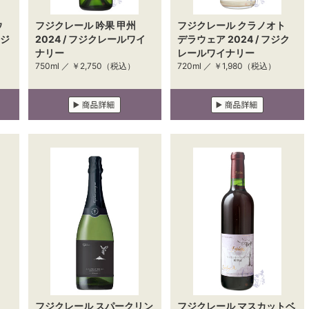
ウ
フジクレール 吟果 甲州
フジクレール クラノオト
フジ
2024 / フジクレールワイ
デラウェア 2024 / フジク
ナリー
レールワイナリー
750ml ／
￥2,750
（税込）
720ml ／
￥1,980
（税込）
ト
フジクレール スパークリン
フジクレール マスカットベ