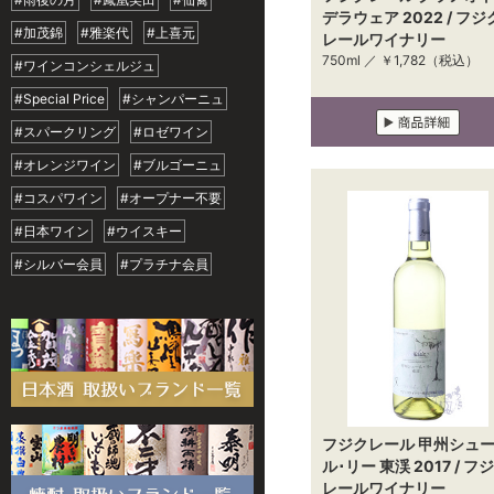
デラウェア 2022 / フジ
#加茂錦
#雅楽代
#上喜元
レールワイナリー
750ml ／
￥1,782
（税込）
#ワインコンシェルジュ
#Special Price
#シャンパーニュ
#スパークリング
#ロゼワイン
#オレンジワイン
#ブルゴーニュ
#コスパワイン
#オープナー不要
#日本ワイン
#ウイスキー
#シルバー会員
#プラチナ会員
フジクレール 甲州シュ
ル･リー 東渓 2017 / フ
レールワイナリー