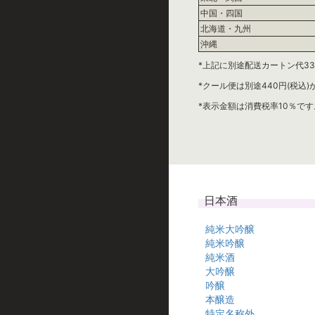
中国・四国
北海道・九州
沖縄
*上記に別途配送カートン代33
*クール便は別途440円(税込
*表示金額は消費税率10％です
日本酒
純米大吟醸
純米吟醸
純米酒
大吟醸
吟醸
本醸造
特定名称外