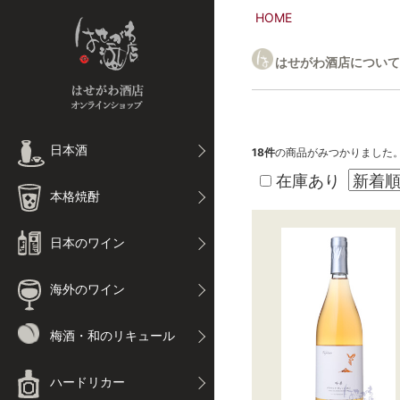
HOME
はせがわ酒店について
日本酒
18
件
の商品がみつかりました
在庫あり
本格焼酎
日本のワイン
海外のワイン
梅酒・和のリキュール
ハードリカー