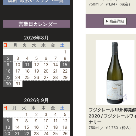
750ml ／
￥1,947
（税込）
営業日カレンダー
2026年8月
日
月
火
水
木
金
土
1
2
3
4
5
6
7
8
9
10
11
12
13
14
15
16
17
18
19
20
21
22
23
24
25
26
27
28
29
30
31
2026年9月
日
月
火
水
木
金
土
フジクレール 甲州樽発
1
2
3
4
5
2020 / フジクレールワ
6
7
8
9
10
11
12
ナリー
13
14
15
16
17
18
19
750ml ／
￥2,750
（税込）
20
21
22
23
24
25
26