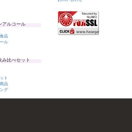
ンアルコール
食品
ール
飲み比べセット
ット
商品
ング