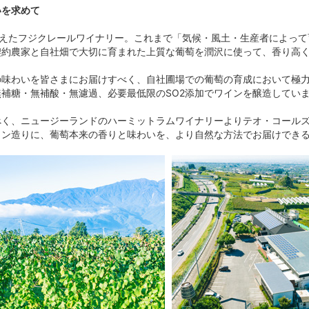
いを求めて
を迎えたフジクレールワイナリー。これまで「気候・風土・生産者によっ
契約農家と自社畑で大切に育まれた上質な葡萄を潤沢に使って、香り高
の味わいを皆さまにお届けすべく、自社圃場での葡萄の育成において極
補糖・無補酸・無濾過、必要最低限のSO2添加でワインを醸造してい
べく、ニュージーランドのハーミットラムワイナリーよりテオ・コール
イン造りに、葡萄本来の香りと味わいを、より自然な方法でお届けでき