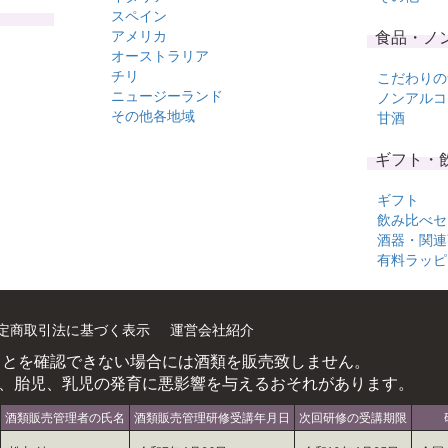
スペイン
アメリカ
食品・ノ
オーストラリア
チリ
こだわりの
ニュージーランド
ノンアルコ
その他各地域
甘酒
ギフト・
ギフト
飲み比べセ
酒器・関連
有料ラッピ
定商取引法に基づく表示
運営会社紹介
ことを確認できない場合には酒類を販売致しません。
、胎児、乳児の発育に悪影響を与えるおそれがあります。
酒類販売管理者の氏名
酒類販売管理研修受講年月日
次回研修の受講期限