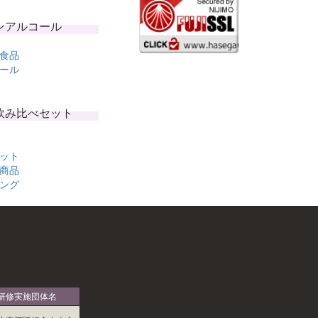
ンアルコール
食品
ール
飲み比べセット
ット
商品
ング
研修実施団体名