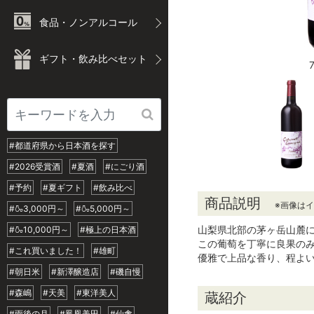
食品・ノンアルコール
ギフト・飲み比べセット
#都道府県から日本酒を探す
#2026受賞酒
#夏酒
#にごり酒
#予約
#夏ギフト
#飲み比べ
商品説明
※画像は
#🍶3,000円～
#🍶5,000円～
山梨県北部の茅ヶ岳山麓に
#🍶10,000円～
#極上の日本酒
この葡萄を丁寧に良果の
#これ買いました！
#雄町
優雅で上品な香り、程よ
#朝日米
#新澤醸造店
#磯自慢
#森嶋
#天美
#東洋美人
蔵紹介
#雨後の月
#鳳凰美田
#仙禽