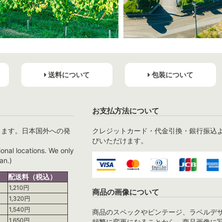
送料について
包装について
お支払方法について
ります。日本国外への発
クレジットカード・代金引換・銀行振込
びいただけます。
ional locations. We only
an.)
配送料（税込）
1,210円
商品の画像について
1,320円
1,540円
商品のスペックやビンテージ、ラベルデ
1,650円
頻繁に変更になることから、商品画像に