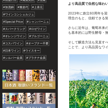
より高品質で自然な味わ
#加茂錦
#雅楽代
#上喜元
2023年に創立60周年
#ワインコンシェルジュ
理念のもと、信頼できる
#Special Price
#シャンパーニュ
さらに近年は、葡萄本来
#スパークリング
#ロゼワイン
も基本的には野生酵母・無
#オレンジワイン
#ブルゴーニュ
そして醸造方法も見直す
#コスパワイン
#オープナー不要
ことで、より高品質なワ
#日本ワイン
#ウイスキー
#シルバー会員
#プラチナ会員