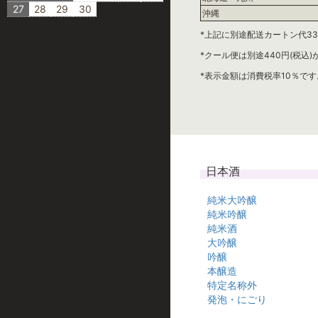
27
28
29
30
沖縄
*上記に別途配送カートン代33
*クール便は別途440円(税込
*表示金額は消費税率10％です
日本酒
純米大吟醸
純米吟醸
純米酒
大吟醸
吟醸
本醸造
特定名称外
発泡・にごり