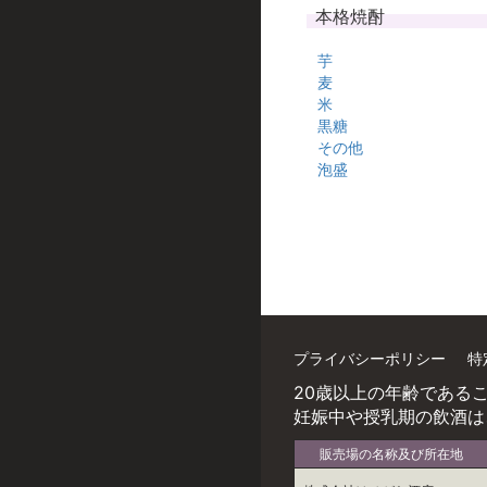
本格焼酎
芋
麦
米
黒糖
その他
泡盛
プライバシーポリシー
特
20歳以上の年齢である
妊娠中や授乳期の飲酒は
販売場の名称及び所在地