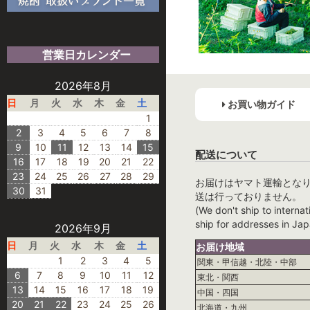
営業日カレンダー
2026年8月
日
月
火
水
木
金
土
お買い物ガイド
1
2
3
4
5
6
7
8
9
10
11
12
13
14
15
配送について
16
17
18
19
20
21
22
23
24
25
26
27
28
29
お届けはヤマト運輸とな
30
31
送は行っておりません。
(We don't ship to internat
ship for addresses in Jap
2026年9月
日
月
火
水
木
金
土
お届け地域
1
2
3
4
5
関東・甲信越・北陸・中部
6
7
8
9
10
11
12
東北・関西
13
14
15
16
17
18
19
中国・四国
20
21
22
23
24
25
26
北海道・九州