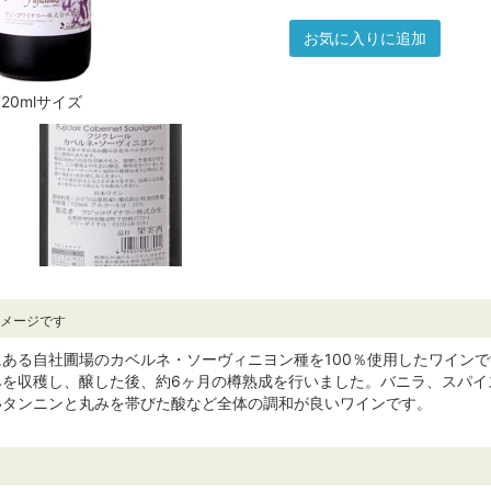
お気に入りに追加
720mlサイズ
イメージです
ある自社圃場のカベルネ・ソーヴィニヨン種を100％使用したワインで
みを収穫し、醸した後、約6ヶ月の樽熟成を行いました。バニラ、スパイ
いタンニンと丸みを帯びた酸など全体の調和が良いワインです。