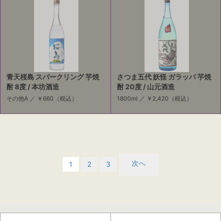
青天桜島 スパークリング 芋焼
さつま五代 妖怪 ガラッパ 芋焼
酎 8度 / 本坊酒造
酎 20度 / 山元酒造
その他A ／
￥660
（税込）
1800ml ／
￥2,420
（税込）
次へ
1
2
3