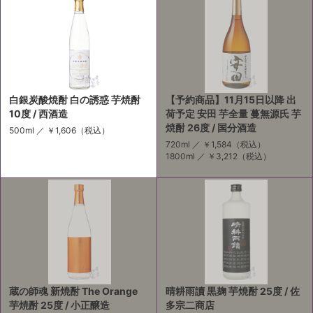
白銀炭酸焼酎 白の誘惑 芋焼酎
【予約商品】11月15日以降 出
10度 / 西酒造
荷予定 安田 芋全量 蔓無源氏 芋
焼酎 26度 / 国分酒造
500ml ／
￥1,606
（税込）
720ml ／
￥1,584
（税込）
1800ml ／
￥3,212
（税込）
蔵の師魂 新焼酎 The Orange
晴耕雨讀 黒麹 芋焼酎 25度 / 佐
芋焼酎 25度 / 小正醸造
多宗二商店