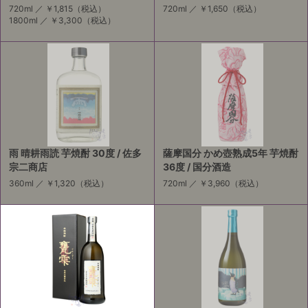
720ml ／
￥1,815
（税込）
720ml ／
￥1,650
（税込）
1800ml ／
￥3,300
（税込）
雨 晴耕雨読 芋焼酎 30度 / 佐多
薩摩国分 かめ壺熟成5年 芋焼酎
宗二商店
36度 / 国分酒造
360ml ／
￥1,320
（税込）
720ml ／
￥3,960
（税込）