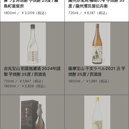
鼻つまみ焼酎 芋焼酎 25度 / 霧
薩州赤兎馬 極味の雫 芋焼酎 35
島町蒸留所
度 / 薩州濱田屋伝兵衛
1800ml ／
￥3,009
（税込）
720ml ／
￥6,187
（税込）
吉兆宝山 初蒸無濾過 2024年謹
薩摩宝山 干支ラベル2021 丑 芋
製 芋焼酎 25度 / 西酒造
焼酎 25度 / 西酒造
720ml ／
￥1,947
（税込）
1800ml ／
￥1,991
（税込）
1800ml ／
￥3,828
（税込）