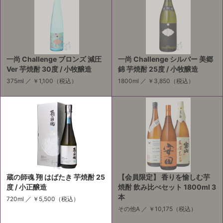
一尚 Challenge ブロンズ 減圧
一尚 Challenge シルバー 美郷
Ver 芋焼酎 30度 / 小牧醸造
錦 芋焼酎 25度 / 小牧醸造
375ml ／
￥1,100
（税込）
1800ml ／
￥3,850
（税込）
蔵の師魂 翔 はばたき 芋焼酎 25
【会員限定】 香りを愉しむ芋
度 / 小正醸造
焼酎 飲み比べセット 1800ml 3
本
720ml ／
￥5,500
（税込）
その他A ／
￥10,175
（税込）