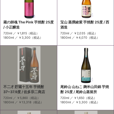
蔵の師魂 The Pink 芋焼酎 25度
宝山 蒸撰綾紫 芋焼酎 25度 / 西
/ 小正醸造
酒造
720ml ／
￥1,815
（税込）
720ml ／
￥2,035
（税込）
1800ml ／
￥3,300
（税込）
1800ml ／
￥4,070
（税込）
不二才 貯蔵十五年 芋焼酎
尾鈴山 山ねこ 麹米山田錦 芋焼
37~37.9度 / 佐多宗二商店
酎 25度 / 尾鈴山蒸留所
720ml ／
￥5,860
（税込）
720ml ／
￥1,650
（税込）
1800ml ／
￥13,318
（税込）
1800ml ／
￥3,300
（税込）