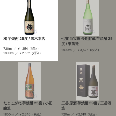
橘 芋焼酎 25度 / 黒木本店
七窪 白宝珠 長期貯蔵 芋焼酎 25
度 / 東酒造
720ml ／
￥1,254
（税込）
1800ml ／
￥3,575
（税込）
1800ml ／
￥2,552
（税込）
たまこがね 芋焼酎 25度 / 小正
三岳 原酒 芋焼酎 39度 / 三岳酒
醸造
造
1800ml ／
￥2,640
（税込）
720ml ／
￥2,619
（税込）