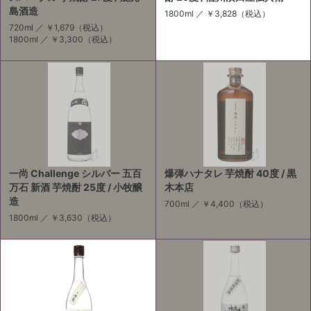
島酒造
1800ml ／
￥3,828
（税込）
720ml ／
￥1,679
（税込）
1800ml ／
￥3,300
（税込）
一尚 Challenge シルバー 五百
爆弾ハナタレ 芋焼酎 40度 / 黒
万石 新酒 芋焼酎 25度 / 小牧醸
木本店
造
700ml ／
￥4,400
（税込）
1800ml ／
￥3,630
（税込）