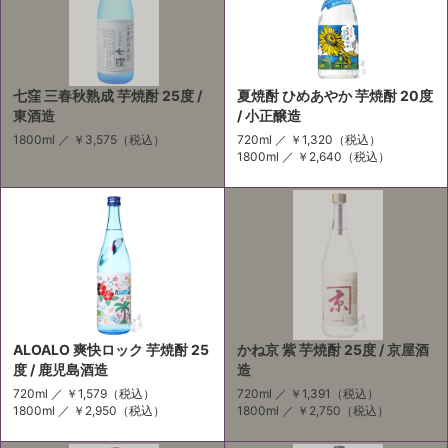
七窪 三春秋熟成 芋焼酎 25度 /
夏焼酎 ひめあやか 芋焼酎 20度
東酒造
/ 小正醸造
1800ml ／
￥3,575
（税込）
720ml ／
￥1,320
（税込）
1800ml ／
￥2,640
（税込）
ALOALO 爽快ロック 芋焼酎 25
かね京 紫 芋焼酎 25度 / 京屋酒
度 / 鹿児島酒造
造
720ml ／
￥1,579
（税込）
720ml ／
￥1,391
（税込）
1800ml ／
￥2,950
（税込）
1800ml ／
￥2,750
（税込）