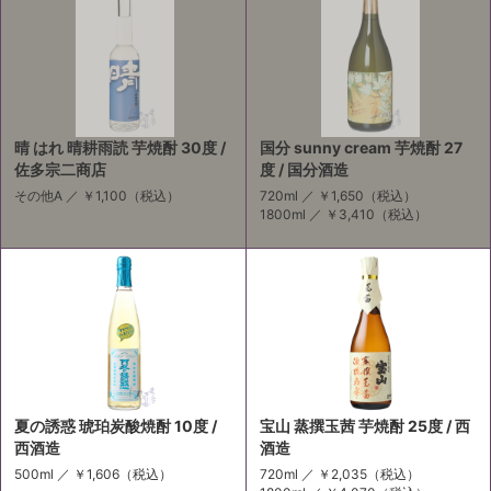
晴 はれ 晴耕雨読 芋焼酎 30度 /
国分 sunny cream 芋焼酎 27
佐多宗二商店
度 / 国分酒造
その他A ／
￥1,100
（税込）
720ml ／
￥1,650
（税込）
1800ml ／
￥3,410
（税込）
夏の誘惑 琥珀炭酸焼酎 10度 /
宝山 蒸撰玉茜 芋焼酎 25度 / 西
西酒造
酒造
500ml ／
￥1,606
（税込）
720ml ／
￥2,035
（税込）