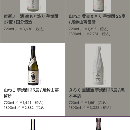
維新ノ一滴 生もと造り 芋焼酎
山ねこ 黄金まさり 芋焼酎 25度
27度 / 国分酒造
/ 尾鈴山蒸留所
720ml ／
￥3,630
（税込）
720ml ／
￥1,395
（税込）
1800ml ／
￥2,781
（税込）
山ねこ 芋焼酎 25度 / 尾鈴山蒸
きろく 無濾過 芋焼酎 25度 / 黒
留所
木本店
720ml ／
￥1,441
（税込）
720ml ／
￥1,661
（税込）
1800ml ／
￥2,882
（税込）
1800ml ／
￥3,322
（税込）