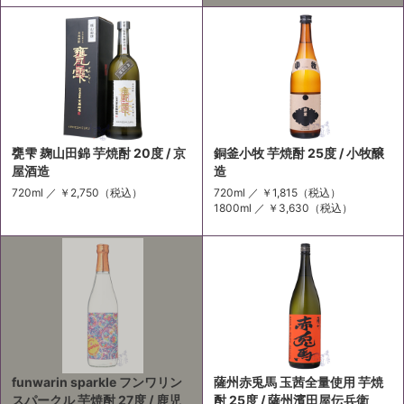
甕雫 麹山田錦 芋焼酎 20度 / 京
銅釜小牧 芋焼酎 25度 / 小牧醸
屋酒造
造
720ml ／
￥2,750
（税込）
720ml ／
￥1,815
（税込）
1800ml ／
￥3,630
（税込）
funwarin sparkle フンワリン
薩州赤兎馬 玉茜全量使用 芋焼
スパークル 芋焼酎 27度 / 鹿児
酎 25度 / 薩州濱田屋伝兵衛