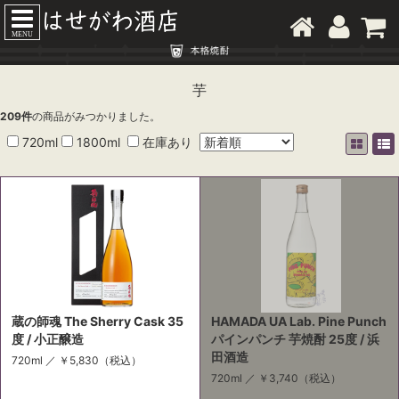
MENU
芋
209
件
の商品がみつかりました。
720ml
1800ml
在庫あり
蔵の師魂 The Sherry Cask 35
HAMADA UA Lab. Pine Punch
度 / 小正醸造
パインパンチ 芋焼酎 25度 / 浜
田酒造
720ml ／
￥5,830
（税込）
720ml ／
￥3,740
（税込）