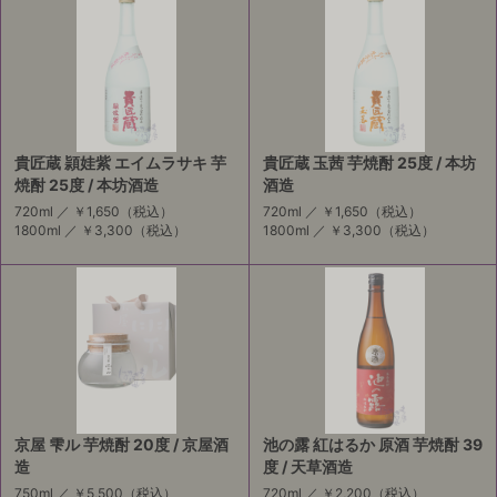
貴匠蔵 頴娃紫 エイムラサキ 芋
貴匠蔵 玉茜 芋焼酎 25度 / 本坊
焼酎 25度 / 本坊酒造
酒造
720ml ／
￥1,650
（税込）
720ml ／
￥1,650
（税込）
1800ml ／
￥3,300
（税込）
1800ml ／
￥3,300
（税込）
京屋 雫ル 芋焼酎 20度 / 京屋酒
池の露 紅はるか 原酒 芋焼酎 39
造
度 / 天草酒造
750ml ／
￥5,500
（税込）
720ml ／
￥2,200
（税込）