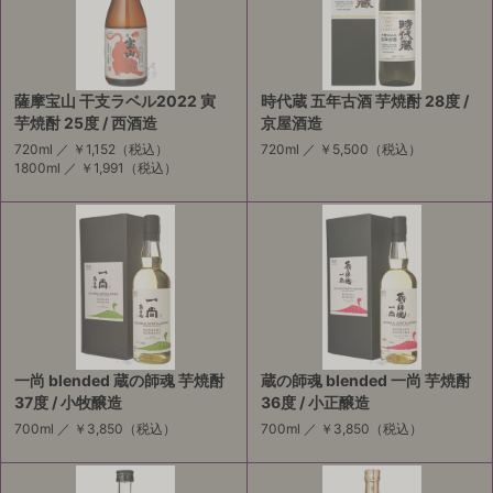
薩摩宝山 干支ラベル2022 寅
時代蔵 五年古酒 芋焼酎 28度 /
芋焼酎 25度 / 西酒造
京屋酒造
720ml ／
￥1,152
（税込）
720ml ／
￥5,500
（税込）
1800ml ／
￥1,991
（税込）
一尚 blended 蔵の師魂 芋焼酎
蔵の師魂 blended 一尚 芋焼酎
37度 / 小牧醸造
36度 / 小正醸造
700ml ／
￥3,850
（税込）
700ml ／
￥3,850
（税込）