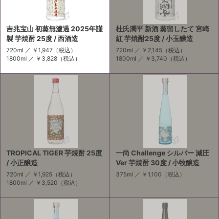
吉兆宝山 初蒸無濾過 2025年謹
杜氏潤平 新酒 蒸留したて 宮崎
製 芋焼酎 25度 / 西酒造
紅 芋焼酎25度 / 小玉醸造
720ml ／
￥1,947
（税込）
720ml ／
￥2,145
（税込）
1800ml ／
￥3,828
（税込）
1800ml ／
￥3,740
（税込）
TROPICAL TIGER 芋焼酎 25度
一尚 Challenge シルバー 減圧
/ 小正醸造
Ver 芋焼酎 30度 / 小牧醸造
720ml ／
￥1,925
（税込）
375ml ／
￥1,100
（税込）
1800ml ／
￥3,520
（税込）