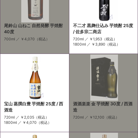
尾鈴山 山ねこ 自然発酵 芋焼酎
不二才 黒麹仕込み 芋焼酎 25度
40度
/ 佐多宗二商店
700ml ／
￥4,070
（税込）
720ml ／
￥1,953
（税込）
1800ml ／
￥3,890
（税込）
宝山 蒸撰白豊 芋焼酎 25度 / 西
酒酒楽楽 金 芋焼酎 30度 / 西酒
酒造
造
720ml ／
￥2,035
（税込）
720ml ／
￥12,100
（税込）
1800ml ／
￥4,070
（税込）