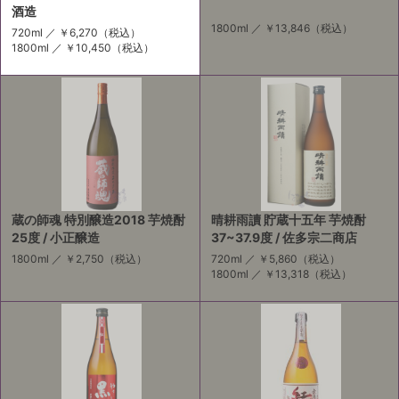
酒造
1800ml ／
￥13,846
（税込）
720ml ／
￥6,270
（税込）
1800ml ／
￥10,450
（税込）
蔵の師魂 特別醸造2018 芋焼酎
晴耕雨讀 貯蔵十五年 芋焼酎
25度 / 小正醸造
37~37.9度 / 佐多宗二商店
1800ml ／
￥2,750
（税込）
720ml ／
￥5,860
（税込）
1800ml ／
￥13,318
（税込）