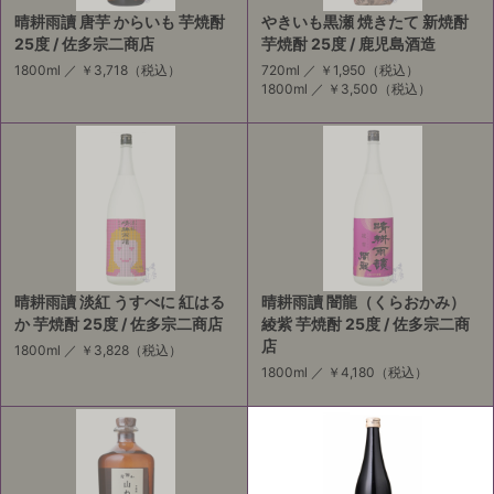
晴耕雨讀 唐芋 からいも 芋焼酎
やきいも黒瀬 焼きたて 新焼酎
25度 / 佐多宗二商店
芋焼酎 25度 / 鹿児島酒造
1800ml ／
￥3,718
（税込）
720ml ／
￥1,950
（税込）
1800ml ／
￥3,500
（税込）
晴耕雨讀 淡紅 うすべに 紅はる
晴耕雨讀 闇龍（くらおかみ）
か 芋焼酎 25度 / 佐多宗二商店
綾紫 芋焼酎 25度 / 佐多宗二商
店
1800ml ／
￥3,828
（税込）
1800ml ／
￥4,180
（税込）