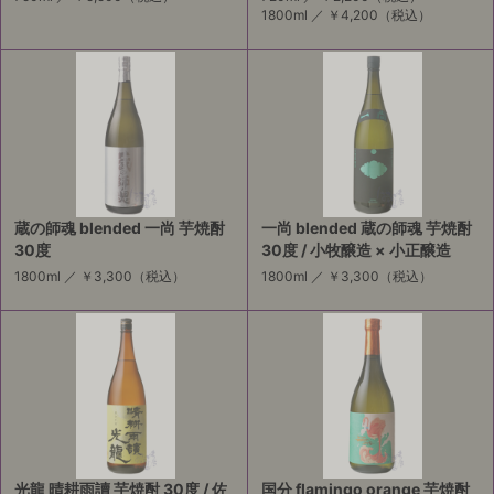
1800ml ／
￥4,200
（税込）
蔵の師魂 blended 一尚 芋焼酎
一尚 blended 蔵の師魂 芋焼酎
30度
30度 / 小牧醸造 × 小正醸造
1800ml ／
￥3,300
（税込）
1800ml ／
￥3,300
（税込）
光龍 晴耕雨讀 芋焼酎 30度 / 佐
国分 flamingo orange 芋焼酎