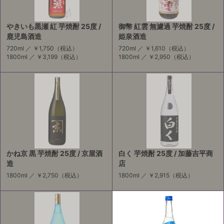
やきいも黒瀬 紅 芋焼酎 25度 /
御幣 紅雲 無濾過 芋焼酎 25度 /
鹿児島酒造
姫泉酒造
720ml ／
￥1,750
（税込）
720ml ／
￥1,610
（税込）
1800ml ／
￥3,199
（税込）
1800ml ／
￥2,950
（税込）
かね京 黒 芋焼酎 25度 / 京屋酒
白く 芋焼酎 25度 / 加藤吉平商
造
店
1800ml ／
￥2,750
（税込）
1800ml ／
￥2,915
（税込）