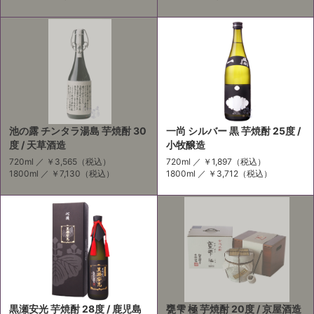
池の露 チンタラ湯島 芋焼酎 30
一尚 シルバー 黒 芋焼酎 25度 /
度 / 天草酒造
小牧醸造
720ml ／
￥3,565
（税込）
720ml ／
￥1,897
（税込）
1800ml ／
￥7,130
（税込）
1800ml ／
￥3,712
（税込）
黒瀬安光 芋焼酎 28度 / 鹿児島
甕雫 極 芋焼酎 20度 / 京屋酒造