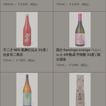
1800ml ／
￥3,520
（税込）
700ml ／
￥3,410
（税込）
不二才 RED 黒麹仕込み 25度 /
国分 flamingo orange ベニハ
佐多宗二商店
ルカ 4年熟成 芋焼酎 33度 / 国
分酒造
720ml ／
￥1,953
（税込）
720ml ／
￥1,980
（税込）