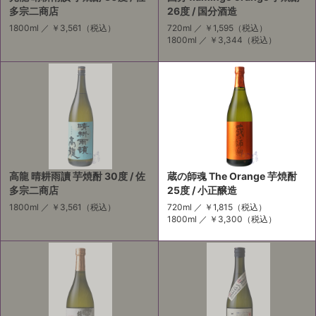
多宗二商店
26度 / 国分酒造
1800ml ／
￥3,561
（税込）
720ml ／
￥1,595
（税込）
1800ml ／
￥3,344
（税込）
高龍 晴耕雨讀 芋焼酎 30度 / 佐
蔵の師魂 The Orange 芋焼酎
多宗二商店
25度 / 小正醸造
1800ml ／
￥3,561
（税込）
720ml ／
￥1,815
（税込）
1800ml ／
￥3,300
（税込）