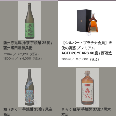
薩州赤兎馬 抹茶 芋焼酎 25度 /
【シルバー・プラチナ会員】天
薩州濱田屋伝兵衛
使の誘惑 プレミアム
AGED20YEARS 40度 / 西酒造
720ml ／
￥2,120
（税込）
1800ml ／
￥4,000
（税込）
700ml ／
￥61,600
（税込）
朔（さく） 芋焼酎 35度 / 尾込
きろく 紅芋 芋焼酎 37度 / 黒木
商店
本店