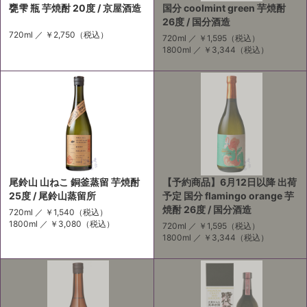
甕雫 瓶 芋焼酎 20度 / 京屋酒造
国分 coolmint green 芋焼酎
26度 / 国分酒造
720ml ／
￥2,750
（税込）
720ml ／
￥1,595
（税込）
1800ml ／
￥3,344
（税込）
尾鈴山 山ねこ 銅釜蒸留 芋焼酎
【予約商品】6月12日以降 出荷
25度 / 尾鈴山蒸留所
予定 国分 flamingo orange 芋
焼酎 26度 / 国分酒造
720ml ／
￥1,540
（税込）
1800ml ／
￥3,080
（税込）
720ml ／
￥1,595
（税込）
1800ml ／
￥3,344
（税込）