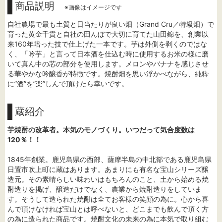
商品説明
※画像はイメージです
自社農場で最も土質と日当たりが良い畑（Grand Cru／特級畑）で
育った黄金千貫と自社の田んぼで大切に育てた山田錦を、創業以
来160年培った技で仕上げた一本です。芋は外側を剥くのではな
く、「吟芋」と言って日本酒を仕込む時に使用するお米の様に磨
いて真ん中の芯の部分を使用します。メロンやバナナを感じさせ
る華やかな吟醸香が特徴です。焼酎畑を思い浮かべながら、純粋
に”酒”を”楽”しんで頂けたら幸いです。
蔵紹介
芋焼酎の改革者。本気のモノづくり。いつだって気合度数は
120％！！
1845年創業。鹿児島県の西部、薩摩半島の中北部である鹿児島県
日置市吹上町に蔵はあります。あまりにも有名な宝山シリーズ醸
造元。その素晴らしい味わいはもちろんのこと、土から始める焼
酎造りを掲げ、醸造だけでなく、農業から焼酎造りをしていま
す。そうして造られた焼酎は全てお客様の笑顔の為に。心から喜
んで頂けなければ宝山とは呼べないと、どこまでも飲んで頂く方
の為に造られた商品です。焼酎文化の未来の為に本気で取り組む