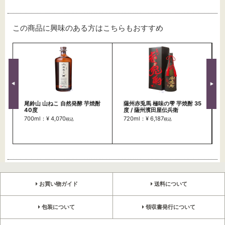
この商品に興味のある方はこちらもおすすめ
尾鈴山 山ねこ 自然発酵 芋焼酎
薩州赤兎馬 極味の雫 芋焼酎 35
40度
度 / 薩州濱田屋伝兵衛
700ml：¥ 4,070
720ml：¥ 6,187
税込
税込
お買い物ガイド
送料について
包装について
領収書発行について