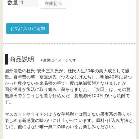
数量
在庫切れ
お気に入りに追加
商品説明
※画像はイメージです
国分酒造の杜氏･安田宣久氏が、杜氏人生20年の集大成として醸
造。百年昔の芋、蔓無源氏（つるなしげんぢ）、明治40年に見つ
かった数少ない在来品種の芋で一度は絶滅状態となりましたが、
国分酒造が復活に取り組み、蘇らせました。「安田」は、その蔓
無源氏で芋こうじを造り仕込んだ、蔓無源氏100％のいも焼酎で
す。
マスカットやライチのような芋焼酎とは思えない果実系の香りが
楽しめる新感覚の味わいに仕上がっています。原料･仕込み方法と
もに、他にはない唯一無二の味わいをお楽しみください。