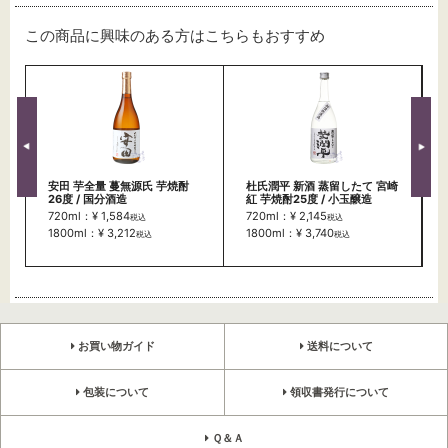
この商品に興味のある方はこちらもおすすめ
安田 芋全量 蔓無源氏 芋焼酎
杜氏潤平 新酒 蒸留したて 宮崎
26度 / 国分酒造
紅 芋焼酎25度 / 小玉醸造
720ml：¥ 1,584
720ml：¥ 2,145
税込
税込
1800ml：¥ 3,212
1800ml：¥ 3,740
税込
税込
お買い物ガイド
送料について
包装について
領収書発行について
Ｑ＆Ａ