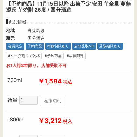
【予約商品】11月15日以降 出荷予定 安田 芋全量 蔓無
源氏 芋焼酎 26度 / 国分酒造
商品情報
地域
鹿児島県
蔵元
国分酒造
会員限定
予約商品
本数制限あり
店頭受取NG
受取期限あり
#ソーダ割りで乾杯
#予約商品
#会員限定
お1人様2本限り。店舗受取不可
720ml
￥1,584
税込
数量
在庫切れ
1800ml
￥3,212
税込