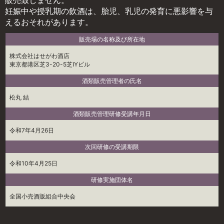
妊娠中や授乳期の飲酒は、胎児、乳児の発育に悪影響を与
えるおそれがあります。
販売場の名称及び所在地
株式会社はせがわ酒店
東京都港区芝3-20-5芝IYビル
酒類販売管理者の氏名
松丸 結
酒類販売管理研修受講年月日
令和7年4月26日
次回研修の受講期限
令和10年4月25日
研修実施団体名
全国小売酒販組合中央会