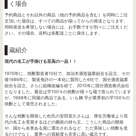
く場合
予約商品とそれ以外の商品（他の予約商品を含む）を同時にご注
文頂いた場合は、すべての商品が揃ってからの発送となります。
同時発送を希望しない場合には、お手数ですが別々にご注文くだ
さい。その場合、送料は各配送ごとに発生します。
蔵紹介
現代の名工が手掛ける至高の一品！！
1970年に、焼酎製造者10社で、加治木酒造協業組合を設立、その
後1986年に、製造免許の一本化に賛同した6社で、国分酒造協業
組合を設立。さらに組織改編を経て、2015年に国分酒造株式会社
となりました。最近は芋100％の焼酎が様々な蔵で造られています
が、1998年に同蔵の商品である、いも麹 芋が業界初の芋100％の
焼酎として発売されました。
そんな焼酎を開発した杜氏の安田宣久さんは、厚生労働省より現
代の名工を受賞するほどの腕前の持ち主。こうした商品の開発
や、国から名誉ある賞に選出されるなど、ただ美味しい焼酎を造
るだけでなく、業界への貢献度も非常に高い蔵元です。