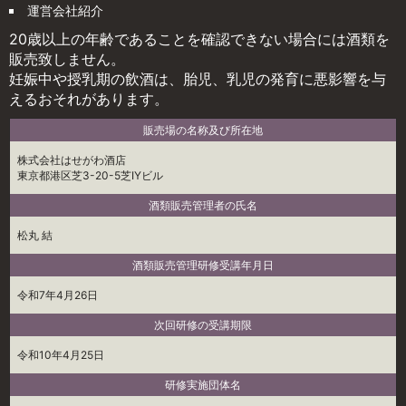
運営会社紹介
20歳以上の年齢であることを確認できない場合には酒類を
販売致しません。
妊娠中や授乳期の飲酒は、胎児、乳児の発育に悪影響を与
えるおそれがあります。
販売場の名称及び所在地
株式会社はせがわ酒店
東京都港区芝3-20-5芝IYビル
酒類販売管理者の氏名
松丸 結
酒類販売管理研修受講年月日
令和7年4月26日
次回研修の受講期限
令和10年4月25日
研修実施団体名