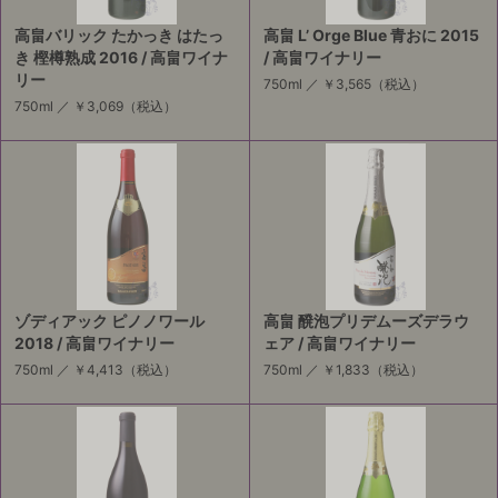
高畠バリック たかっき はたっ
高畠 L’ Orge Blue 青おに 2015
き 樫樽熟成 2016 / 高畠ワイナ
/ 高畠ワイナリー
リー
750ml ／
￥3,565
（税込）
750ml ／
￥3,069
（税込）
ゾディアック ピノノワール
高畠 醗泡プリデムーズデラウ
2018 / 高畠ワイナリー
ェア / 高畠ワイナリー
750ml ／
￥4,413
（税込）
750ml ／
￥1,833
（税込）