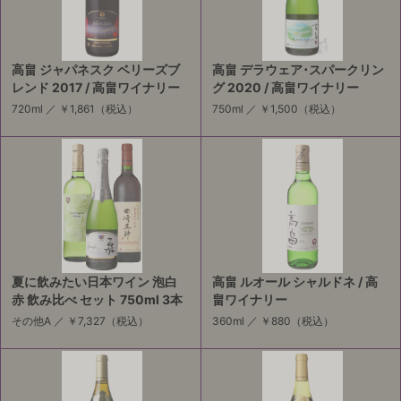
高畠 ジャパネスク ベリーズブ
高畠 デラウェア･スパークリン
レンド 2017 / 高畠ワイナリー
グ 2020 / 高畠ワイナリー
720ml ／
￥1,861
（税込）
750ml ／
￥1,500
（税込）
夏に飲みたい日本ワイン 泡白
高畠 ルオール シャルドネ / 高
赤 飲み比べ セット 750ml 3本
畠ワイナリー
その他A ／
￥7,327
（税込）
360ml ／
￥880
（税込）