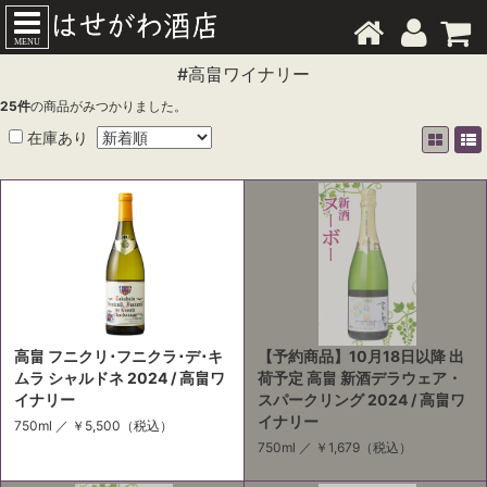
MENU
#高畠ワイナリー
25
件
の商品がみつかりました。
在庫あり
高畠 フニクリ･フニクラ･デ･キ
【予約商品】10月18日以降 出
ムラ シャルドネ 2024 / 高畠ワ
荷予定 高畠 新酒デラウェア・
イナリー
スパークリング 2024 / 高畠ワ
イナリー
750ml ／
￥5,500
（税込）
750ml ／
￥1,679
（税込）