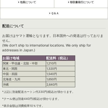
包装について
領収書発行について
Ｑ＆Ａ
配送について
お届けはヤマト運輸となります。日本国外への発送は行っておりま
せん。
(We don't ship to international locations. We only ship for
addresses in Japan.)
お届け地域
配送料（税込）
関東・甲信越・北陸・中部
1,210円
東北・関西
1,320円
中国・四国
1,540円
北海道・九州
1,650円
沖縄
2,640円
*上記に別途配送カートン代330円(税込)が掛かります。
*クール便は別途440円(税込)が掛かります。
*表示金額は消費税率10％です。