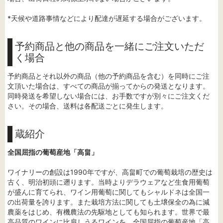
*天候や道路事情などにより配達が遅延する場合がございます。
予約商品と他の商品を一緒にご注文いただ
く場合
予約商品とそれ以外の商品（他の予約商品を含む）を同時にご注
文頂いた場合は、すべての商品が揃ってからの発送となります。
同時発送を希望しない場合には、お手数ですが別々にご注文くだ
さい。その場合、送料は各配送ごとに発生します。
蔵紹介
全国屈指の葡萄産地「高畠」
ワイナリーの創設は1990年ですが、高畠町での葡萄栽培の歴史は
古く、明治初頭に遡ります。当時よりデラウェアなど生食用葡萄
が盛んに育てられ、ワイン用葡萄に関してもシャルドネは全国一
の出荷量を誇ります。また栽培方法に関しても土壌保全の為に減
農薬をはじめ、有機農法の先駆地としても知られます。世界で最
高品質のワインに比肩しうるワインを、全国屈指の葡萄産地「高