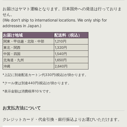
お届けはヤマト運輸となります。日本国外への発送は行っておりま
せん。
(We don't ship to international locations. We only ship for
addresses in Japan.)
お届け地域
配送料（税込）
関東・甲信越・北陸・中部
1,210円
東北・関西
1,320円
中国・四国
1,540円
北海道・九州
1,650円
沖縄
2,640円
*上記に別途配送カートン代330円(税込)が掛かります。
*クール便は別途440円(税込)が掛かります。
*表示金額は消費税率10％です。
お支払方法について
クレジットカード・代金引換・銀行振込よりお選びいただけます。