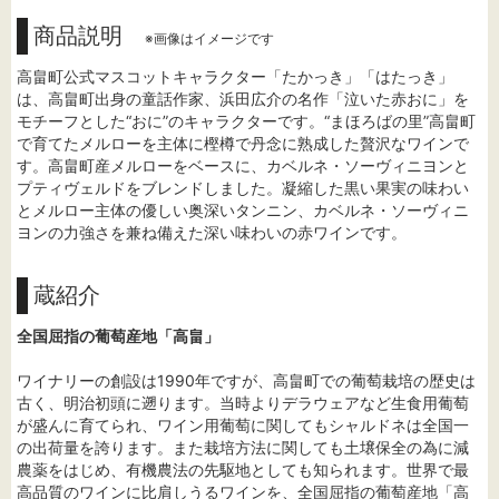
商品説明
※画像はイメージです
高畠町公式マスコットキャラクター「たかっき」「はたっき」
は、高畠町出身の童話作家、浜田広介の名作「泣いた赤おに」を
モチーフとした“おに”のキャラクターです。“まほろばの里”高畠町
で育てたメルローを主体に樫樽で丹念に熟成した贅沢なワインで
す。高畠町産メルローをベースに、カベルネ・ソーヴィニヨンと
プティヴェルドをブレンドしました。凝縮した黒い果実の味わい
とメルロー主体の優しい奥深いタンニン、カベルネ・ソーヴィニ
ヨンの力強さを兼ね備えた深い味わいの赤ワインです。
蔵紹介
全国屈指の葡萄産地「高畠」
ワイナリーの創設は1990年ですが、高畠町での葡萄栽培の歴史は
古く、明治初頭に遡ります。当時よりデラウェアなど生食用葡萄
が盛んに育てられ、ワイン用葡萄に関してもシャルドネは全国一
の出荷量を誇ります。また栽培方法に関しても土壌保全の為に減
農薬をはじめ、有機農法の先駆地としても知られます。世界で最
高品質のワインに比肩しうるワインを、全国屈指の葡萄産地「高