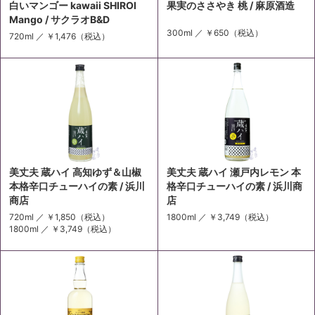
白いマンゴー kawaii SHIROI
果実のささやき 桃 / 麻原酒造
Mango / サクラオB&D
300ml ／
￥650
（税込）
720ml ／
￥1,476
（税込）
美丈夫 蔵ハイ 高知ゆず＆山椒
美丈夫 蔵ハイ 瀬戸内レモン 本
本格辛口チューハイの素 / 浜川
格辛口チューハイの素 / 浜川商
商店
店
720ml ／
￥1,850
（税込）
1800ml ／
￥3,749
（税込）
1800ml ／
￥3,749
（税込）