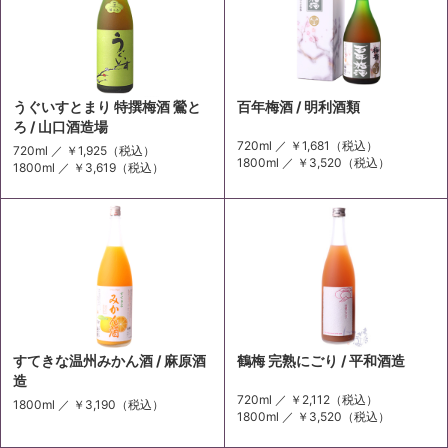
うぐいすとまり 特撰梅酒 鶯と
百年梅酒 / 明利酒類
ろ / 山口酒造場
720ml ／
￥1,681
（税込）
720ml ／
￥1,925
（税込）
1800ml ／
￥3,520
（税込）
1800ml ／
￥3,619
（税込）
すてきな温州みかん酒 / 麻原酒
鶴梅 完熟にごり / 平和酒造
造
720ml ／
￥2,112
（税込）
1800ml ／
￥3,190
（税込）
1800ml ／
￥3,520
（税込）