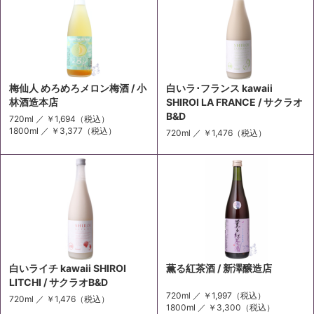
梅仙人 めろめろメロン梅酒 / 小
白いラ･フランス kawaii
林酒造本店
SHIROI LA FRANCE / サクラオ
B&D
720ml ／
￥1,694
（税込）
1800ml ／
￥3,377
（税込）
720ml ／
￥1,476
（税込）
白いライチ kawaii SHIROI
薫る紅茶酒 / 新澤醸造店
LITCHI / サクラオB&D
720ml ／
￥1,997
（税込）
720ml ／
￥1,476
（税込）
1800ml ／
￥3,300
（税込）