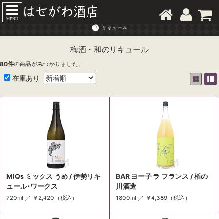
MENU
梅酒・和のリキュール
80
件
の商品がみつかりました。
在庫あり
MiQs ミックス うめ / 伊勢リキ
BAR ヨー子 ラ フランス / 楯の
ュール･ワークス
川酒造
720ml ／
￥2,420
（税込）
1800ml ／
￥4,389
（税込）