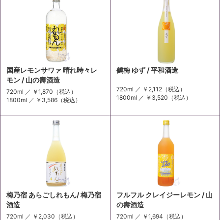
国産レモンサワァ 晴れ時々レ
鶴梅 ゆず / 平和酒造
モン / 山の壽酒造
720ml ／
￥2,112
（税込）
720ml ／
￥1,870
（税込）
1800ml ／
￥3,520
（税込）
1800ml ／
￥3,586
（税込）
梅乃宿 あらごしれもん/ 梅乃宿
フルフル クレイジーレモン / 山
酒造
の壽酒造
720ml ／
￥2,030
（税込）
720ml ／
￥1,694
（税込）