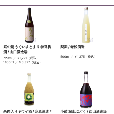
庭の鶯 うぐいすとまり 特選梅
梨園 / 老松酒造
酒 / 山口酒造場
500ml ／
￥1,375
（税込）
720ml ／
￥1,771
（税込）
1800ml ／
￥3,377
（税込）
果肉入りキウイ酒 / 麻原酒造 *
小鼓 深山ぶどう / 西山酒造場