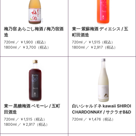
梅乃宿 あらごし梅酒 / 梅乃宿酒
東一 紫蘇梅酒 ディエシス / 五
造
町田酒造
720ml ／
￥1,900
（税込）
720ml ／
￥1,515
（税込）
1800ml ／
￥3,700
（税込）
1800ml ／
￥2,917
（税込）
東一 黒糖梅酒 ベモーレ / 五町
白いシャルドネ kawaii SHIROI
田酒造
CHARDONNAY / サクラオB&D
720ml ／
￥1,515
（税込）
720ml ／
￥1,476
（税込）
1800ml ／
￥2,917
（税込）