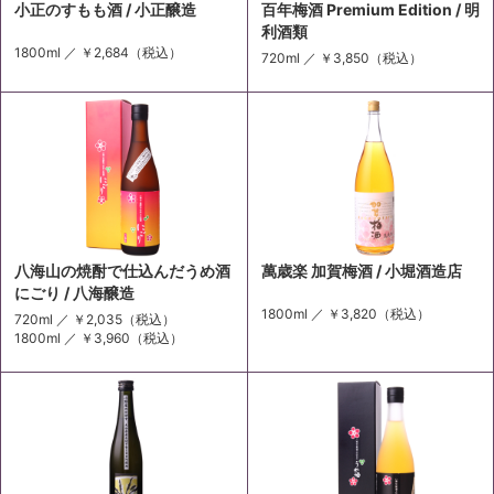
小正のすもも酒 / 小正醸造
百年梅酒 Premium Edition / 明
利酒類
1800ml ／
￥2,684
（税込）
720ml ／
￥3,850
（税込）
八海山の焼酎で仕込んだうめ酒
萬歳楽 加賀梅酒 / 小堀酒造店
にごり / 八海醸造
1800ml ／
￥3,820
（税込）
720ml ／
￥2,035
（税込）
1800ml ／
￥3,960
（税込）