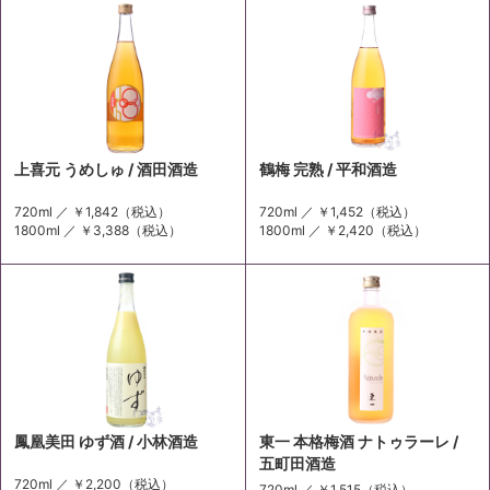
上喜元 うめしゅ / 酒田酒造
鶴梅 完熟 / 平和酒造
720ml ／
￥1,842
（税込）
720ml ／
￥1,452
（税込）
1800ml ／
￥3,388
（税込）
1800ml ／
￥2,420
（税込）
鳳凰美田 ゆず酒 / 小林酒造
東一 本格梅酒 ナトゥラーレ /
五町田酒造
720ml ／
￥2,200
（税込）
720ml ／
￥1,515
（税込）