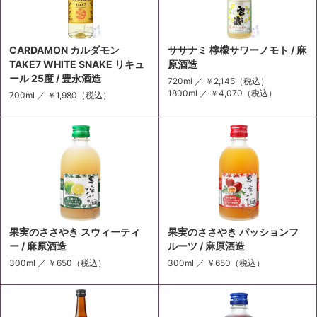
CARDAMON カルダモン
ササナミ 檸檬サワーノモト / 麻
TAKE7 WHITE SNAKE リキュ
原酒造
ール 25度 / 豊永酒造
720ml ／
￥2,145
（税込）
1800ml ／
￥4,070
（税込）
700ml ／
￥1,980
（税込）
果実のささやき スウィーティ
果実のささやき パッションフ
ー / 麻原酒造
ルーツ / 麻原酒造
300ml ／
￥650
（税込）
300ml ／
￥650
（税込）