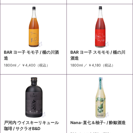
BAR ヨー子 モモ子 / 楯の川酒
BAR ヨー子 スモモモ / 楯の川
造
酒造
1800ml ／
￥4,400
（税込）
1800ml ／
￥4,180
（税込）
戸河内 ウイスキーリキュール
Nana-直七＆柚子- / 酔鯨酒造
珈琲 / サクラオB&D